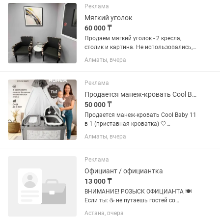
Реклама
Мягкий уголок
60 000 ₸
Продаем мягкий уголок - 2 кресла,
столик и картина. Не использовались,
новые
Алматы, вчера
Реклама
Продается манеж-кровать Cool Baby 11 в 1 (приставная кроватка)
50 000 ₸
Продается манеж-кровать Cool Baby 11
в 1 (приставная кроватка) 🤍
Практически новая, не
Алматы, вчера
использовалась. Покупали за 65 000
тг, продаем всего за 50 000 тг. ✨
Характеристики: ✅ Приставная
Реклама
кроватка и...
Официант / официантка
13 000 ₸
ВНИМАНИЕ! РОЗЫСК ОФИЦИАНТА 🍽
Если ты: ☕ не путаешь гостей со
столами 😄 умеешь улыбаться даже в
Астана, вчера
конце смены 🍽 знаешь, что поднос —