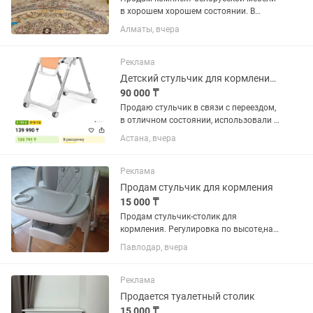
в хорошем хорошем состоянии. В
комплект входит: - 2 серванта из
Алматы, вчера
натурального белого дерева -
журнальный столик из белого дерева и
стекла. Цена: 300.000тг. Обмена...
Реклама
Детский стульчик для кормления от Peg-Perego
90 000 ₸
Продаю стульчик в связи с переездом,
в отличном состоянии, использовали с
6 месяцев. Столик съемный, высота
Астана, вчера
регулируется, передвигать легко на
колесиках, складывается и не занимает
много места. Цвет...
Реклама
Продам стульчик для кормления
15 000 ₸
Продам стульчик-столик для
кормления. Регулировка по высоте,на
колесиках в идеальном состоянии.Все
Павлодар, вчера
вопросы по телефону или .Цена
15.000т.
Реклама
Продается туалетный столик
15 000 ₸