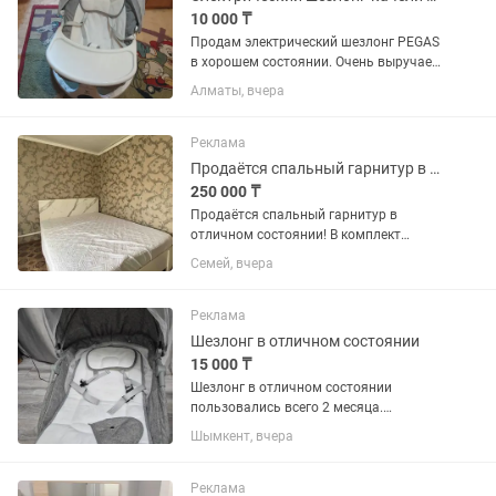
10 000 ₸
Продам электрический шезлонг PEGAS
в хорошем состоянии. Очень выручает
родителей: малыш спокойно лежит,
Алматы, вчера
качается, а у мамы освобождаются
руки. ✅ Электрическое укачивание
(несколько режимов) ✅ Музыка...
Реклама
Продаётся спальный гарнитур в отличном состоянии!
250 000 ₸
Продаётся спальный гарнитур в
отличном состоянии! В комплект
входит: 🛏️ Двуспальная кровать 🛌
Семей, вчера
Ортопедический матрас 🚪
Вместительный шкаф 🪞 Зеркало 🪑
Пуфик 💄 Туалетный столик
Реклама
РЕАЛЬНОМУ КЛИЕНТУ...
Шезлонг в отличном состоянии
15 000 ₸
Шезлонг в отличном состоянии
пользовались всего 2 месяца.
Качается из стороны в сторону, на
Шымкент, вчера
пульту.так же имеется приствной
столик.писать не заонить Самовывоз
район Гагарина
Реклама