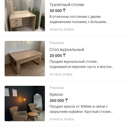
Туалетный столик
30 000 ₸
В отличном состоянии с двумя
задвижными полками, с большим
зеркалом. Торг будет!
Алматы, вчера
Реклама
Стол журнальный
20 000 ₸
Продам журнальный столик ,
поднимается верхняя часть и внутри
можно хранить вещи. Небольшого
Астана, вчера
размера , очень качественный ,
механизм хорошо работает. Возможен
торг
Реклама
Кресло
360 000 ₸
Продаю кресла от Weltew в связи с
закрытием кофейни. Круглый столик
на фото отдаю в подарок!
Алматы, вчера