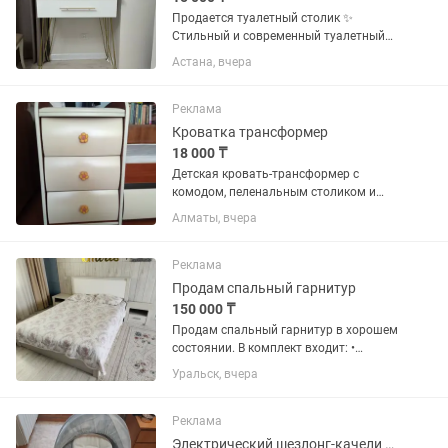
Продается туалетный столик ✨
Стильный и современный туалетный
столик в белом цвете с золотыми
Астана, вчера
металлическими ножками и ручкой.
Отлично впишется в интерьер спальни,
гардеробной или бьюти-зоны. 📏...
Реклама
Кроватка трансформер
18 000 ₸
Детская кровать-трансформер с
комодом, пеленальным столиком и
матрасом Продается детская
Алматы, вчера
кроватка-трансформер в хорошем
состоянии. В комплекте: кровать;
комод с 3 вместительными ящиками; ...
Реклама
Продам спальный гарнитур
150 000 ₸
Продам спальный гарнитур в хорошем
состоянии. В комплект входит: •
кровать со спальным местом 160×200
Уральск, вчера
см; • 2 прикроватные тумбочки; •
туалетный столик (без зеркала); •
большой вместительный...
Реклама
Электрический шезлонг-качели PEGAS