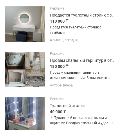
Реклама
Продается туалетный столик с зеркалом и тумбой
110 000 ₸
Продается туалетный столик с
тумбами
Алматы, сегодня
Реклама
Продам спальный гарнитур в отличном состоянии.
180 000 ₸
Продам спальный гарнитур в
отличном состоянии. В комплекте:
двухспальная кровать, 4 дверный
Актобе, вчера
шкаф, 2 тумбочки, дамский столик с
зеркалом. Продаю в связи с
переездом.цена окончательная.
Реклама
Туалетный столик
40 000 ₸
💄 Туалетный столик с зеркалом и
ящиками Продаю стильный и удобный
туалетный столик. В комплекте: