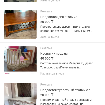
Алматы, вчера
зеркало, вместительные ящики для
косметики и аксессуаров. Цвет - белый.
Состояние - отличное....
Реклама
Продаются два столика
20 000 ₸
Продаются два деревянных столика,
состояние отличное. 1. 183см х 58см х
45см, цена 12.000тг 2. 57см х 45см х
Астана, вчера
45см, цена 8.000тг
Реклама
Кроватку продам
40 000 ₸
Состояние отличное Материал: Дерево
Трансформер (Пеленальный
столик,кроватка люлька,либо большая
Караганда, вчера
кровать 2 матраса
Реклама
Продается туалетный столик с зеркалом
20 000 ₸
Продам туалетный столик с зеркалом.
Изготовлен на заказ, состояние