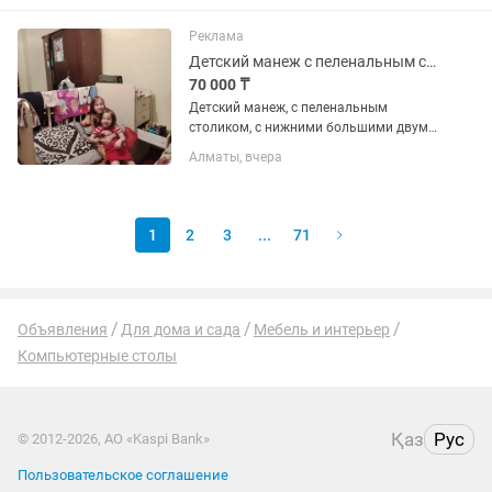
это не спортинвентарь ТО ТЫ НАМ
НУЖЕН! Мы предлагаем: 🕚 график
Реклама
2/2...
Детский манеж с пеленальным столиком
70 000 ₸
Детский манеж, с пеленальным
столиком, с нижними большими двумя
ящиками, можно использовать как для
Алматы, вчера
детских вещей так и для игрушек, и
много отдельных ящиков под
пеленальным столиком в очень
хорошем...
1
2
3
...
71
Объявления
Для дома и сада
Мебель и интерьер
Компьютерные столы
Қаз
Рус
© 2012-2026, АО «Kaspi Bank»
Пользовательское соглашение