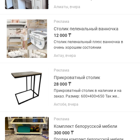
хорошее. Размеры: 140×40 см, высота с
Алматы, вчера
зеркалом — 170 см. Два боковых
шкафчика и выдвижной ящик с
механизмом Push-to-Open (без...
Реклама
Столик пеленальный ванночка
12 000 ₸
Столик пеленальный плюс ванночка в
очень хорошем состоянии
Актау, вчера
Реклама
Прикроватный столик
28 000 ₸
Прикроватный столик в наличии и на
заказ. Размер: 600×400×650 Так же
можем изготовить по вашим
Актобе, вчера
размерам, дизайну и цвету. А так же
делаем другую мебель на заказ.
Реклама
Комплект белорусской мебели
300 000 ₸
Продам комплект белорусской мебели