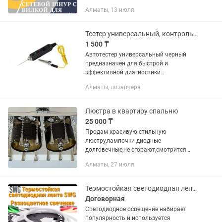
220В. Максимальный ток: 4А. Тип:
Алматы, 13 июля
сетевой шнур с вилкой и встроенным
выпрямителем. Назначение:...
Тестер универсальный, контролька
1 500 ₸
Автотестер универсальный черный
предназначен для быстрой и
эффективной диагностики
электрооборудования автомобилей.
Алматы, позавчера
Позволяет определить полярность
напряжения (+/-), выявить замыкание
и обрыв...
Люстра в квартиру спальню
25 000 ₸
Продам красивую стильную
люстру,лампочки диодные
долговечные,не сгорают,смотрится
шикарно,покупала за 95000
Алматы, 27 июля
Термостойкая светодиодная лента SWG (RGB свечение, 5 м, 24V, 14 Вт/м, IP68)
Договорная
Светодиодное освещение набирает
популярность и используется