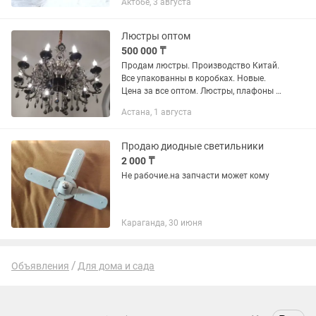
Актобе, 3 августа
30см. Угол поворота жалоба до 190°.
Работает от сети 220В. В комплекте
шнур...
Люстры оптом
500 000 ₸
Продам люстры. Производство Китай.
Все упакованны в коробках. Новые.
Цена за все оптом. Люстры, плафоны ,
диодные ленты. Продаю в связи с тем,
Астана, 1 августа
что нужно освободить склад
Продаю диодные светильники
2 000 ₸
Не рабочие.на запчасти может кому
Караганда, 30 июня
Объявления
Для дома и сада