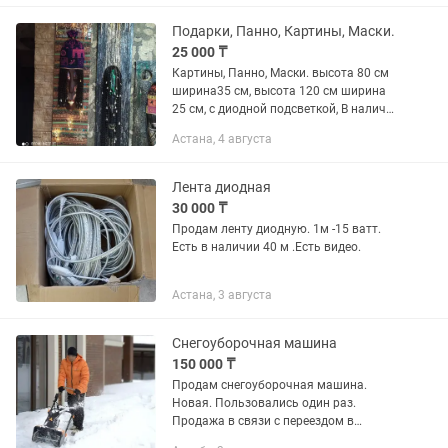
млн цветов 20 основных...
Подарки, Панно, Картины, Маски.
25 000 ₸
Картины, Панно, Маски. высота 80 см
ширина35 см, высота 120 см ширина
25 см, с диодной подсветкой, В наличии
и на заказ. Возможна доставка по
Астана, 4 августа
предоплате и оплате такси.
Лента диодная
30 000 ₸
Продам ленту диодную. 1м -15 ватт.
Есть в наличии 40 м .Есть видео.
Астана, 3 августа
Снегоуборочная машина
150 000 ₸
Продам снегоуборочная машина.
Новая. Пользовались один раз.
Продажа в связи с переездом в
квартиру. Высота захвата снега до