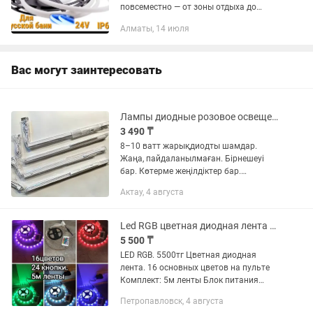
повсеместно — от зоны отдыха до
кухни. Влагозащищенная диодная LED
Алматы, 14 июля
лента IP68 является термостойкой и
может быть использована в
условиях...
Вас могут заинтересовать
Лампы диодные розовое освещение
3 490 ₸
8–10 ватт жарықдиодты шамдар.
Жаңа, пайдаланылмаған. Бірнешеуі
бар. Көтерме жеңілдіктер бар.
Көшеттерге, қараңғы бөлмелерге және
Актау, 4 августа
ойын компьютерлеріне жарамды.
Лампы диодные 8-10 ватные. Новые
не...
Led RGB цветная диодная лента светодиодная лента для комнаты подсветка
5 500 ₸
LED RGB. 5500тг Цветная диодная
лента. 16 основных цветов на пульте
Комплект: 5м ленты Блок питания
Блок управления Пульт 24кнопки LED
Петропавловск, 4 августа
RGB 7500тг Цветная диодная лента. 16