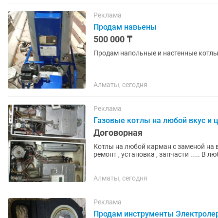
Реклама
Продам навьены
500 000 ₸
Продам напольные и настенные котлы
Алматы, сегодня
Реклама
Газовые котлы на любой вкус и 
Договорная
Котлы на любой карман с заменой на 
ремонт , установка , запчасти ..... В 
регионы через индрайвер!!...
Алматы, сегодня
Реклама
Продам инструменты Электроле