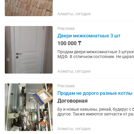
Алматы, сегодня
Реклама
Двери межкомнатные 3 шт
100 000 ₸
Продам двери межкомнатные 3 штуки.
МДФ. В отличном состоянии. Не царап
Алматы, сегодня
Реклама
Продам не дорого разные котлы
Договорная
Бу и новые навьены, ринай, будерус с 
другое. Также имеются запчасти от ра
Скупка , продажа...
Алматы, сегодня