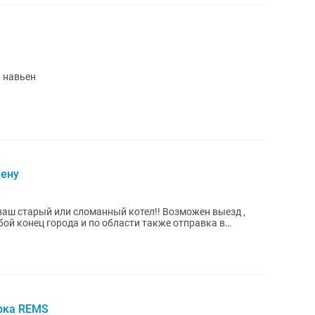
 навьен
цену
ваш старый или сломанный котел!! Возможен выезд ,
любой конец города и по области также отправка в
рка REMS