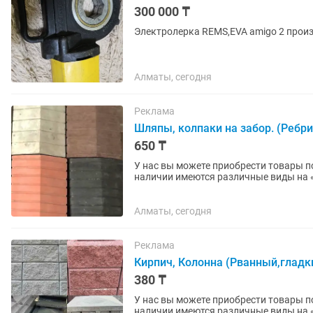
300 000 ₸
Электролерка REMS,EVA amigo 2 прои
Алматы, сегодня
Реклама
Шляпы, колпаки на забор. (Ребри
650 ₸
У нас вы можете приобрести товары по 
наличии имеются различные виды на «БРУСЧАТКА» , «ЕВРОБРУСЧАТА» , «Евробрусчатка
(мрамор)» , «ПЛИТКА» ,...
Алматы, сегодня
Реклама
Кирпич, Колонна (Рванный,гладк
380 ₸
У нас вы можете приобрести товары по
наличии имеются различные виды на