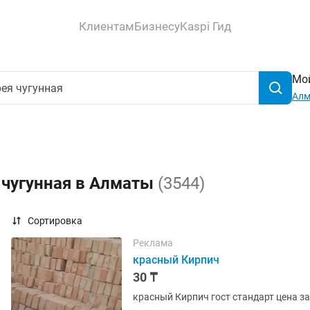
Клиентам
Бизнесу
Kaspi Гид
Мой
Ал
 чугунная в Алматы
(3544)
Сортировка
Реклама
красный Кирпич
30 ₸
красный Кирпич гост стандарт цена з