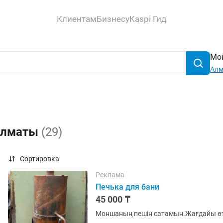
Клиентам
Бизнесу
Kaspi Гид
Мой
Ал
 Алматы
(29)
Сортировка
Реклама
Печька для бани
45 000 ₸
Моншаның пешін сатамын.Жағдайы өт