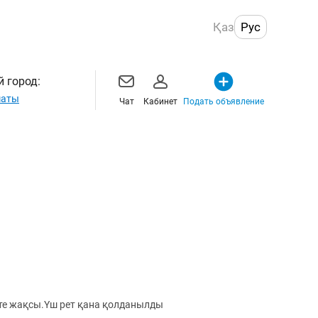
Қаз
Рус
 город:
маты
Чат
Кабинет
Подать объявление
е жақсы.Үш рет қана қолданылды