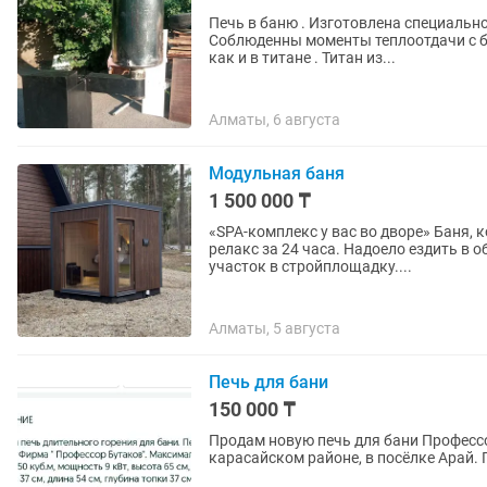
Печь в баню . Изготовлена специально
Соблюденны моменты теплоотдачи с бо
как и в титане . Титан из...
Алматы, 6 августа
Модульная баня
1 500 000 ₸
«SPA-комплекс у вас во дворе» Баня, которая приедет к вам сама! Запускаем ваш личный
релакс за 24 часа. Надоело ездить в общественные сауны? Постройте свою, не превращая
участок в стройплощадку....
Алматы, 5 августа
Печь для бани
150 000 ₸
Продам новую печь для бани Профессо
карасайском районе, в посёлке Арай. 