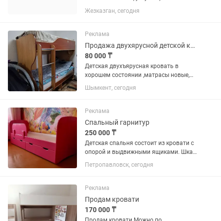
скину фото кровати в , т к загрузить не
Жезказган, сегодня
удалось
Реклама
Продажа двухярусной детской кровати
80 000 ₸
Детская двухъярусная кровать в
хорошем состоянии ,матрасы новые,
самовывоз , цена договорная
Шымкент, сегодня
Реклама
Спальный гарнитур
250 000 ₸
Детская спальня состоит из кровати с
опорой и выдвижными ящиками. Шкаф
угловой имеет полочки, штанги, ящик.
Петропавловск, сегодня
Все новое. Цвет малиновый. Возможен
торг.
Реклама
Продам кровати
170 000 ₸
Продам кровати.Можно по