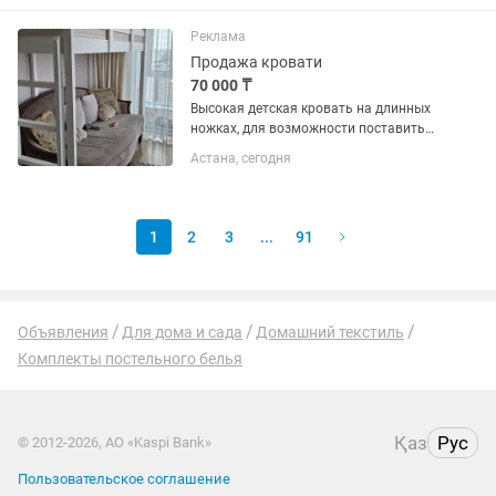
встроенные шкафы для одежды и
канцелярии,а так же выдвижной стол
Реклама
-...
Продажа кровати
70 000 ₸
Высокая детская кровать на длинных
ножках, для возможности поставить
под ним еще диван. Длина 180 см.
Астана, сегодня
Экономит место. Делали на заказ.
Качество и состояние очень хорошее
1
2
3
...
91
Объявления
Для дома и сада
Домашний текстиль
Комплекты постельного белья
Қаз
Рус
© 2012-2026, АО «Kaspi Bank»
Пользовательское соглашение