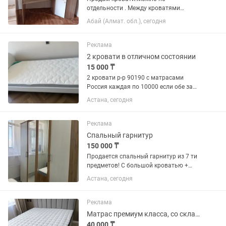
отдельности . Между кроватями
лестница. Сверху спальное место с
Абай (Алмат. обл.), сегодня
низу письменный стол , и гардеробный
шкаф. В лестнице имеются отделы
Реклама
2 кровати в отличном состоянии
15 000 ₸
2 кровати р-р 90190 с матрасами
Россия каждая по 10000 если обе за
15000. в отличном состоянии, торг.
Астана, сегодня
Продаем в связи с переездом
Реклама
Спальный гарнитур
150 000 ₸
Продается спальный гарнитур из 7 ти
предметов! С большой кроватью +
шкаф с зеркалами + 2 тумбы
Астана, сегодня
+ортопедический матрас + туалетный
столик + круглое зеркало Шкаф с
двумя отделами, 5 полноценных полок
Реклама
и...
Матрас премиум класса, со склада
40 000 ₸