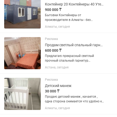
Контейнер 20 Контейнеры 40 Утепленный контейнер
900 000 ₸
Бытовки Контейнеры от
производителя в Алматы - без
посредников и наценки! -Доставка за 1
Алматы, сегодня
день по городу и соседним регионам.
-Работаем с НДС и без. Полный пакет
документов (договор, авр,Эсф,...
Реклама
Продам светлый спальный гарнитур
600 000 ₸
Предлагаю прекрасный светлый
прочный спальный гарнитур
производства Белоруссии. Объемный
Астана, сегодня
4х створчатый шифоньер с зеркалом
во весь рост! Размеры: 180/60/230.
Комод с выдвижными полочками
Реклама
разного...
Детский манеж
30 000 ₸
Продаю детский манеж , качается ,
одна сторона снимается что удобно к
кровати родителей приблизить
Алматы, сегодня