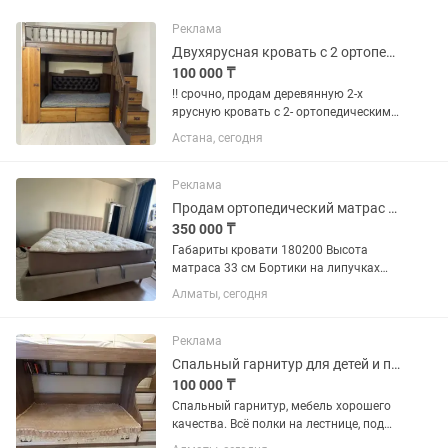
Реклама
Двухярусная кровать с 2 ортопедическими матрасами
100 000 ₸
‼️ срочно, продам деревянную 2-х
ярусную кровать с 2- ортопедическими
матрасами Askona. Спальные места
Астана, сегодня
полноценные, даже взрослым
комфортно спать. Экологичная и
очень удобная. С множеством мест
Реклама
для...
Продам ортопедический матрас с кроватью
350 000 ₸
Габариты кровати 180200 Высота
матраса 33 см Бортики на липучках
снимаются и можно стирать в
Алматы, сегодня
машинке Кровать Beyosa Claire Матрас
Andre Renault desight fashion В
эксплуатации 1,5 года Идеально для...
Реклама
Спальный гарнитур для детей и подростков
100 000 ₸
Спальный гарнитур, мебель хорошего
качества. Всё полки на лестнице, под
кроватью выдвигаются.