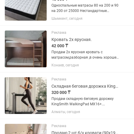
Односпальные матрасы 80 на 200 и 90
на 200 от 25000 Нестандартные
размеры на заказ Матрас Боннель
Шымкент, сегодня
средняя жесткость 160 на 200 - 42000
180 на 200 - 44000 Ппу матрасы (без
пружин) средняя...
Реклама
Кровать 2х ярусная.
42 000 ₸
Продам 2х ярусная кровать с
матрасом,разборная ,в очень хорошем
состоянии. Высота кровати 1,80
Конаев, сегодня
длина1,85, матрасы 80×1,85.
Реклама
Складная беговая дорожка KingSmith WalkingPad MX16
320 000 ₸
Продам складную беговую дорожку
KingSmith WalkingPad MX16+.
Состояние новой, пользовались пару
Алматы, сегодня
раз. Удобное хранение: Благодаря
запатентованной складной
конструкции беговая дорожка
Реклама
KingSmith...
Продаю 2 шт б/у кровати (90x190см) и матрасы в подарок в отличном состоянии