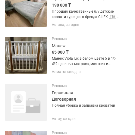
190 000 ₸
‼️ продаю качественные б/у детские
кровати турецкого бренда CİLEK 🇹🇷 +
матрасы в подарок 🎁 Использовались
Астана, сегодня
только моими дочерьми, в чистой и
аккуратной домашней обстановке ♻️
Кровати крепкие,...
Реклама
Манеж
65 000 ₸
Манеж Viola lux в белом цвете 5 в 1🤍
🌈2 цельных матраса, маятник и
колеса в комплекте 🌈Кроватка
Алматы, сегодня
покрыта гипоаллергенной эмалью!
Изготовлена из массива березы.
Стойки кровати выполнены из
Реклама
массива...
Горничная
Договорная
Полная уборка и заправка кроватей
Актау, сегодня
Реклама