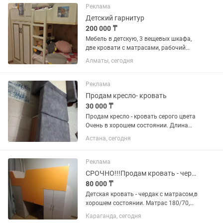
Реклама
Детский гарнитур
200 000 ₸
Мебель в детскую, 3 вещевых шкафа,
две кровати с матрасами, рабочий
стол с тумбой ( 4 шкафа для
Алматы, сегодня
канцелярии, игрушек) очень
качественная, размер общий 385 см,
кровати по 190 см, шкафы по 97 см.
Реклама
Цена...
Продам кресло- кровать
30 000 ₸
Продам кресло - кровать серого цвета
Очень в хорошем состоянии. Длина
при раскладе кресло - кровати 2
Астана, сегодня
метра.Есть ниша для
постели.Возможен торг.
Реклама
СРОЧНО!!!Продам кровать - чердак с матрасом
80 000 ₸
Детская кровать - чердак с матрасом,в
хорошем состоянии. Матрас 180/70,
размер самой кровати длина 200,
Караганда, сегодня
высота 145, ширина 75. Есть