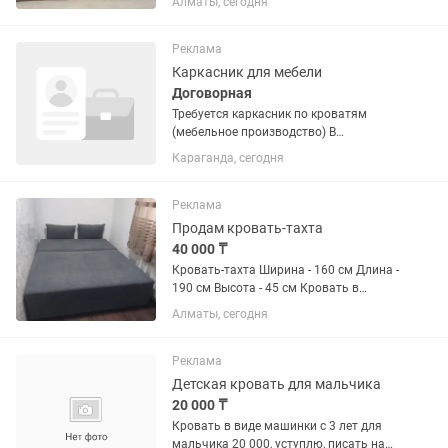
Алматы, сегодня
Дополнительно отдам 1 матрас,
чистый использовался с
наматрасником. Прослужит не один и
Реклама
не два года. В...
Каркасник для мебели
Договорная
Требуется каркасник по кроватям
(мебельное производство) В
мебельный цех требуется каркасник по
Караганда, сегодня
кроватям. Обязанности: Изготовление
каркасов для мягких кроватей. Работа
с деревом и древесными...
Реклама
Продам кровать-тахта
40 000 ₸
Кровать-тахта Ширина - 160 см Длина -
190 см Высота - 45 см Кровать в
отличном состоянии, почти новая,
Алматы, сегодня
была куплена полгода назад. Удобная,
в красивом сером цвете. Открывается
верхняя часть,...
Реклама
Детская кровать для мальчика
20 000 ₸
Кровать в виде машинки с 3 лет для
мальчика 20 000, уступлю, писать на