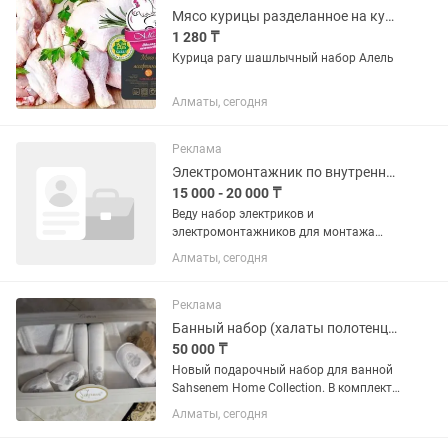
Мясо курицы разделанное на куски среднего размера для шашлыка рагу Алель
1 280 ₸
Курица рагу шашлычный набор Алель
Алматы, сегодня
Реклама
Электромонтажник по внутренним электрическим сетям
15 000 - 20 000 ₸
Веду набор электриков и
электромонтажников для монтажа
силовых кабелей освещения, кабелей
Алматы, сегодня
розеточных и слаботочных групп на
коммерческом объекте Оплата:
Электрик 20 000 в день Если умеете
Реклама
правильно...
Банный набор (халаты полотенца тапочки), 8 предметов, Турция
50 000 ₸
Новый подарочный набор для ванной
Sahsenem Home Collection. В комплект
входит: • 2 вафельных хлопковых
Алматы, сегодня
халато; • 2 полотенца 50×90 см; • 2
банных полотенца 70×140 см; • 2 пары