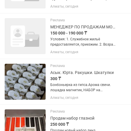
являюсь сотрудником кадрового
Алматы, сегодня
отдела компании “Серебряный Век”.
Немного фактов о нас: 1.
Международная компания
Реклама
“Серебряный век”...
МЕНЕДЖЕР ПО ПРОДАЖАМ МОБИЛЬНОЙ ТЕХНИКИ
150 000 - 190 000 ₸
Условия: 1. Служебное жильё
предоставляется, приезжим. 2. Возраст
не имеет значения ( по студентам
Алматы, сегодня
набор закончен) 3. Одновременно
обучаем, стажируем, и присваиваем
должность. 4. В наличии есть...
Реклама
Асык. Юрта. Ракушки. Шкатулки
300 ₸
Бонбоньерка из гипса.Арома свечи.
лошадка магнитик, НАБОР на
кыркынан шыгару...Ассортиментов
Алматы, сегодня
много, если вам на подарок сделаем
женский набор по вашему выбору...
Дизайн по вашему желанию, любой...
Реклама
Продам набор глазной
250 000 ₸
Продам новый набор линз