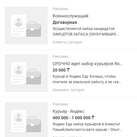
Реклама
Военнослужащий
Договорная
Осуществляется набор кандидатов
ОФИЦЕРОВ ЗАПАСА (ОКОНЧИВШИХ
ВОЕННУЮ КАФЕДРУ) И НА ВОИНСКУЮ
Алматы, сегодня
СЛУЖБУ ПО КОНТРАКТУ в
Пограничную службу !!! -ОТПУСК 1 РАЗ
В ГОД (выбираете сами какой месяц)
Реклама
-БЕСПЛАТНАЯ...
СРОЧНО идет набор курьеров Яндекс доставка еды
20 000 ₸
Курьер в Яндекс Еду Хочешь, чтобы
платили за реальную работу, а не «как
повезет»? Оплата за каждый заказ +
Шымкент, сегодня
дополнительные бонусы. 📆
Ежедневные выплаты 💸 От 20 000 тг в
день + чаевые 📍 Сам выбираешь...
Реклама
Курьер - Яндекс
400 000 - 1 000 000 ₸
Яндекс Еда набор курьеров в Алматы!
Пеший/вело/мото/авто курьер • Опыт
работы не требуется - всему обучим! •