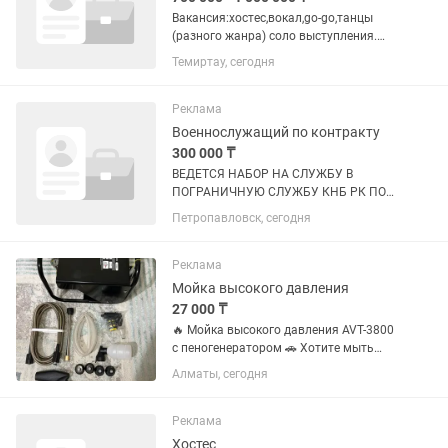
Вакансия:хостес,вокал,go-go,танцы
(разного жанра) соло выступления.
Работа в топовых клубах Турции
Темиртау, сегодня
Открываем набор коммуникабельных
и ярких девушек для работы в Турции.
Гарантируем легальное...
Реклама
Военнослужащий по контракту
300 000 ₸
ВЕДЕТСЯ НАБОР НА СЛУЖБУ В
ПОГРАНИЧНУЮ СЛУЖБУ КНБ РК ПО
СЕВЕРО-КАЗАХСТАНСКОЙ ОБЛАСТИ
Петропавловск, сегодня
Приглашаются: военнослужащие по
контракту; офицеры запаса; мужчины
и женщины. фельдшеры женщины
Реклама
Условия...
Мойка высокого давления
27 000 ₸
🔥 Мойка высокого давления AVT-3800
с пеногенератором 🚗 Хотите мыть
автомобиль как на профессиональной
Алматы, сегодня
автомойке и не переплачивать каждый
раз? Мойка высокого давления AVT-
3800 быстро удаляет грязь,...
Реклама
Хостес