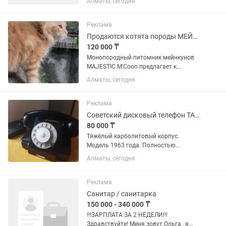
Алматы, сегодня
Наличие телефона (Android/iOS) •
Свободный график (с 08:00 до 02:00)
Условия: • Доход...
Реклама
Продаются котята породы МЕЙН-КУН
120 000 ₸
Монопородный питомник мейнкунов
MAJESTIC M'Coon предлагает к
продаже котят породы Мейн-Кун.
Алматы, сегодня
Котики классические. Кошечки-
полидакты Возраст 3 месяца. Окрас-
рыжий. Цвет яркий, насыщенный.
Реклама
котята...
Советский дисковый телефон ТАН-6 1963 года
80 000 ₸
Тяжёлый карболитовый корпус.
Модель 1963 года. Полностью
рабочий. Угольный микрофон заменён
Алматы, сегодня
на совместимый электретный.
Дисковый набор работает. SIP-адаптер
Grandstream HT802 конвертирует
Реклама
импульсный...
Санитар / санитарка
150 000 - 340 000 ₸
!!!ЗАРПЛАТА ЗА 2 НЕДЕЛИ!!!
Здравствуйте! Меня зовут Ольга , я