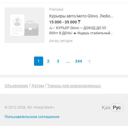
Слышали про Яндекс Еду? А теперь
случайте внимательно — это...
Реклама
Курьеры авто/мото Glovo. Любой график!
15 000 - 35 000 ₸
🚴♂️ КУРЬЕР Glovo — ДОХОД ДО 35
000тг В ДЕНЬ! 🔥 Ищешь стабильный
заработок? Открыт набор курьеров в
Актау, сегодня
Glovo 📍 Требуются: • Авто курьеры •
Мото курьеры 💸 Доход: • 20 000–35
000тг в день •...
1
2
3
...
344
Объявления
Детям
Товары для новорожденных
Қаз
Рус
© 2012-2026, АО «Kaspi Bank»
Пользовательское соглашение