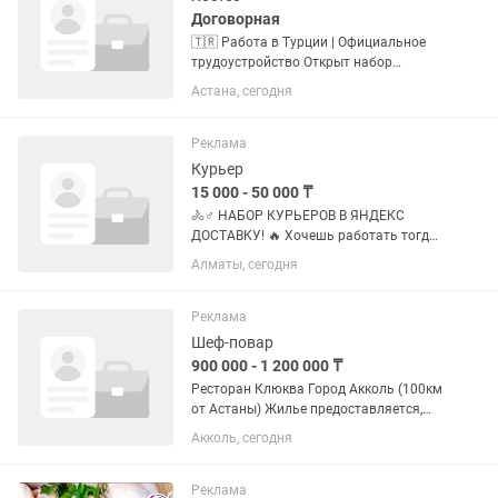
Договорная
🇹🇷 Работа в Турции | Официальное
трудоустройство Открыт набор
девушек на работу в Турции. Мы
Астана, сегодня
предлагаем: • Официальное
трудоустройство по рабочей визе. •
Заработная плата от 1 500 до 2 000
Реклама
USD. •...
Курьер
15 000 - 50 000 ₸
🚴♂️ НАБОР КУРЬЕРОВ В ЯНДЕКС
ДОСТАВКУ! 🔥 Хочешь работать тогда,
когда удобно тебе, и получать деньги
Алматы, сегодня
за выполненные заказы? Подключайся
к Яндекс Доставке и начинай
зарабатывать уже сейчас! 💰 Доход...
Реклама
Шеф-повар
900 000 - 1 200 000 ₸
Ресторан Клюква Город Акколь (100км
от Астаны) Жилье предоставляется,
одноместный номер в гостинице.
Акколь, сегодня
Зарплата раз в неделю Оплата за
смену 25-30 График 5/2 либо 6/1 с
11:00 до 23:30 Кухня...
Реклама