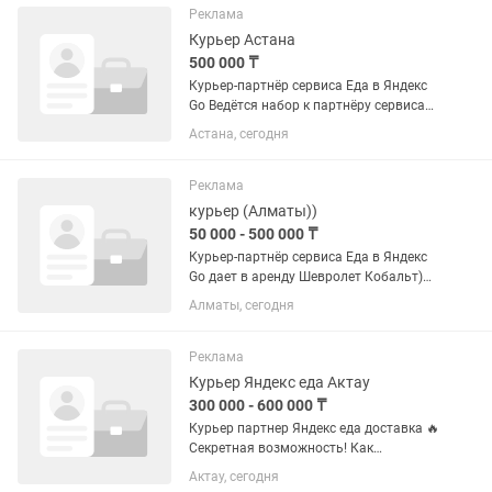
домашних тапочек. ✔️...
Реклама
Курьер Астана
500 000 ₸
Курьер-партнёр сервиса Еда в Яндекс
Go Ведётся набор к партнёру сервиса
Еда в Яндекс Go в г. Астана. 🚲
Астана, сегодня
Доставляйте заказы еды из
ресторанов, кафе и магазинов с Яндекс
Go. • Выплаты еженедельные •...
Реклама
курьер (Алматы))
50 000 - 500 000 ₸
Курьер-партнёр сервиса Еда в Яндекс
Go дает в аренду Шевролет Кобальт)
Ведётся набор к партнёру сервиса Еда
Алматы, сегодня
в Яндекс Go в г. Алматы. 🚲
Доставляйте заказы еды из
ресторанов, кафе и магазинов с
Реклама
Яндекс...
Курьер Яндекс еда Актау
300 000 - 600 000 ₸
Курьер партнер Яндекс еда доставка 🔥
Секретная возможность! Как
зарабатывать от 30.000 тенге в день —
Актау, сегодня
даже без опыта от 18-64 года 💬