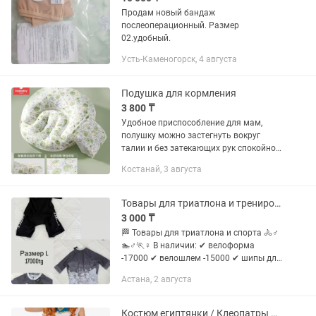
Продам новый бандаж
послеоперационный. Размер
02.удобный.
Усть-Каменогорск, 4 августа
Подушка для кормления
3 800 ₸
Удобное приспособление для мам,
полушку можно застегнуть вокруг
талии и без затекающих рук спокойно
кормить малыша Также в комплекте
Костанай, 3 августа
нарукавник , благодаря которому
голова малыша не потеет В хорошем...
Товары для триатлона и тренировок нарукавники
3 000 ₸
🏁 Товары для триатлона и спорта 🚴♂️
🏊♂️🏃♀️ В наличии: ✔ велоформа
-17000 ✔ велошлем -15000 ✔ шипы для
велотуфлей -4000 ✔ велоноски-2000 ✔
Астана, 2 августа
нарукавники - 3000 ✔ спортивные очки
- от 7000 ✔ буи для...
Костюм египтянки / Клеопатры размер 130-140