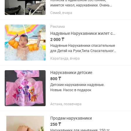
Коляска в идеальном состоянии,
имеется чехол, нарукавники. Очень
удобная в управлении, легко
Семей, вчера
складывается
Реклама
Надувные Нарукавники жилет спасательный Бассейн, Водоем Детские.Новые
2 000 ₸
Надувные Нарукавники спасательные
для Детей на Руки,Типа Спасательного
жилета.для детей НЕумеющих
Караганда, вчера
плавать.держит на Воде и Бассейн.
Безопасность на Воде Для Детей
Бесценно! По Городу Есть...
Нарукавники детские
800 ₸
Детские нарукавники надувные.
Новые. Насос в подарок
Астана, позавчера
Продам нарукавники
250 ₸
Нарукавники для умывания. 250 тг