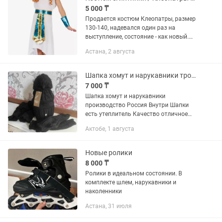
5 000 ₸
Продается костюм Клеопатры, размер
130-140, надевался один раз на
выступление, состояние - как новый.
Без торга В комплекте: платье,
Астана, 2 августа
нарукавники , пояс, на шею и повязка
на голову. Ул. Панфилова
Шапка хомут и нарукавники тройка
7 000 ₸
Шапка хомут и нарукавники
производство Россия Внутри Шапки
есть утеплитель Качество отличное
Цвет черный и темно синий
Актобе, 1 августа
Новые ролики
8 000 ₸
Ролики в идеальном состоянии. В
комплекте шлем, нарукавники и
наколенники
Астана, 31 июля