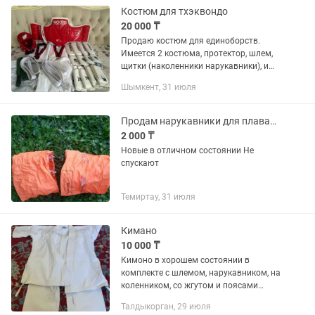
Костюм для тхэквондо
20 000 ₸
Продаю костюм для единоборств.
Имеется 2 костюма, протектор, шлем,
щитки (наколенники нарукавники), и
обувь для дзюдо. Продаю по хорошей
Шымкент, 31 июля
цене.
Продам нарукавники для плавания
2 000 ₸
Новые в отличном состоянии Не
спускают
Темиртау, 31 июля
Кимано
10 000 ₸
Кимоно в хорошем состоянии в
комплекте с шлемом, нарукавником, на
коленником, со жгутом и поясами
белой и в оранжевой на 8-10 лет.
Талдыкорган, 29 июля
Чистый постиранный.