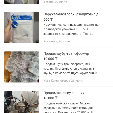
Астана, 27 июля
Нарукавники солнцезащитные для спорта
500 ₸
Нарукавники солнцезащитные, новые,
в заводской упаковке. UPF 50+ —
защита от ультрафиолета. Ткань
дышащая, с охлаждающим эффектом,
Костанай, 26 июля
быстро сохнет. Для баскетбола, бега,
велосипеда, футбола, гольфа,...
Продам шубу-трансформер
10 000 ₸
Продам шубу-трансформер, мех
кролик. Отстёгиваются рукава, низ
шубы, в комплекте идут нарукавники.
Состояние отличное.
Усть-Каменогорск, 26 июля
Продам коляску люльку
10 000 ₸
Продам коляску люльку. Можно
сделать в сидячем положении для
прогулки. Покупала за 75 000тг. В