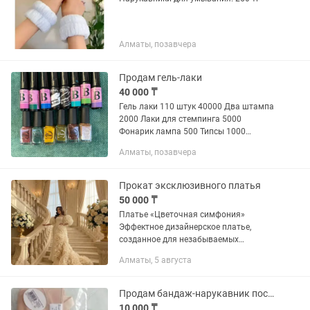
Алматы, позавчера
Продам гель-лаки
40 000 ₸
Гель лаки 110 штук 40000 Два штампа
2000 Лаки для стемпинга 5000
Фонарик лампа 500 Типсы 1000
Пластины для стемпинга 500тг 1штука
Алматы, позавчера
Клей для страз 500 Бабочки и блестки
светящиеся в темноте 2000 за...
Прокат эксклюзивного платья
50 000 ₸
Платье «Цветочная симфония»
Эффектное дизайнерское платье,
созданное для незабываемых
выходов. Главная особенность модели
Алматы, 5 августа
— объемные цветы ручной работы,
украшающие силуэт и переходящие в
роскошный...
Продам бандаж-нарукавник послеоперационный
10 000 ₸