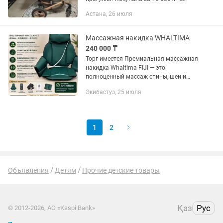
хорошем состоянии. В комплекте
Астана, 26 июля
вместимая сумка, нарукавники (чтоб
зимой руки не мерзли), чехол для ног....
Массажная накидка WHALTIMA
240 000 ₸
Торг имеется Премиальная массажная
накидка Whaltima FIJI — это
полноценный массаж спины, шеи и
поясницы в домашних условиях, в
Экибастуз, 25 июля
офисе или автомобиле. Сочетает
нефритовую терапию, прогрев и 3D-
массаж...
1
2
Объявления
Детям
Прочие детские товары
Қаз
Рус
© 2012-2026, АО «Kaspi Bank»