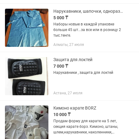
Нарукавники, шапочки, одноразовые фартуки
5 000 ₸
Наборы новые в каждой упаковке
больше 45 шт...за все или в розницу 2
тыс.тенге.
Алматы, 27 июля
Защита для локтей
7 000 ₸
Нарукавники , защита для локтей
Астана, 27 июля
Кимоно карате BORZ
10 000 ₸
Продам форму для карате на 5 лет,
секция карате борз. Кимоно, штаны,
шлем,нарукавники, наколенники,
защита .