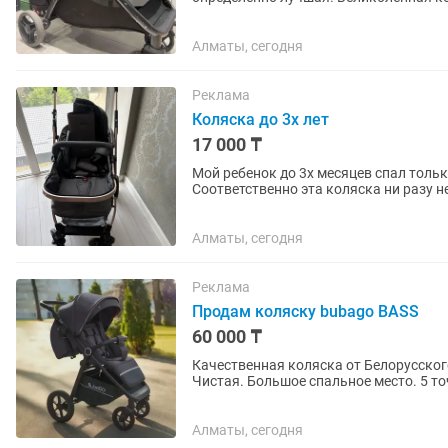
идеально подошла для...
Алматы, сегодня
Реклама
Коляска до 3х лет
17 000 ₸
Мой ребенок до 3х месяцев спал тольк
Соответственно эта коляска ни разу н
месяц, после чего стояла...
Алматы, сегодня
Реклама
Продам коляску bubago BASS
60 000 ₸
Качественная коляска от Белорусского производителя Коляс
Чистая. Большое спальное место. 5 т
почти 90% поднимается,...
Алматы, сегодня