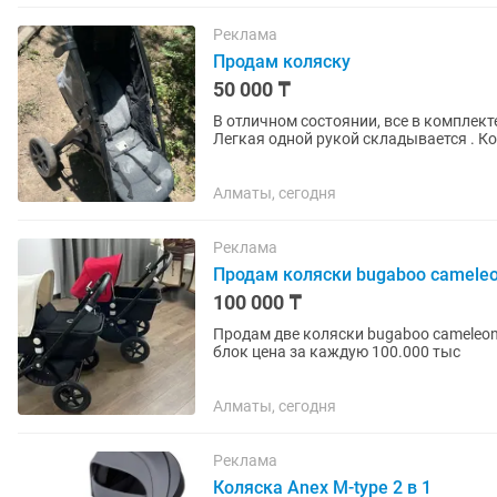
Реклама
Продам коляску
50 000 ₸
В отличном состоянии, все в комплекте
Легкая одной рукой складывается . К
Алматы, сегодня
Реклама
Продам коляски bugaboo cameleo
100 000 ₸
Продам две коляски bugaboo cameleon 3 в хорошем сост
блок цена за каждую 100.000 тыс
Алматы, сегодня
Реклама
Коляска Anex M-type 2 в 1