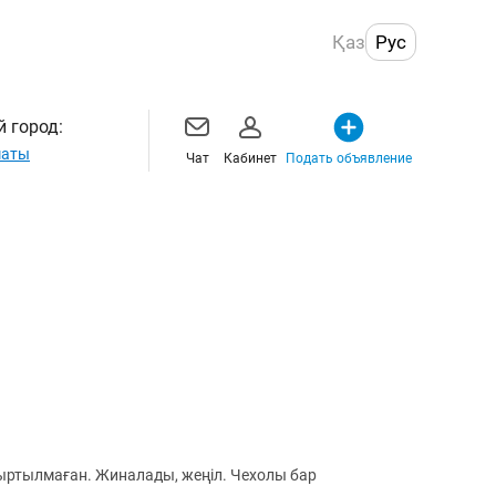
Қаз
Рус
 город:
маты
Чат
Кабинет
Подать объявление
ртылмаған. Жиналады, жеңіл. Чехолы бар