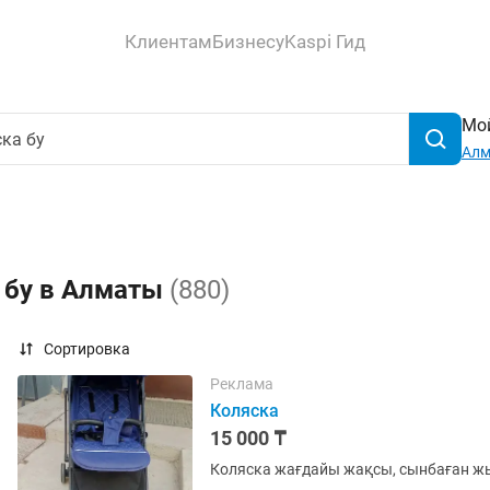
Клиентам
Бизнесу
Kaspi Гид
Мой
Ал
 бу в Алматы
(880)
Сортировка
Реклама
Коляска
15 000 ₸
Коляска жағдайы жақсы, сынбаған жы