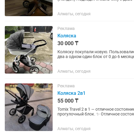
Алматы, сегодня
Реклама
Коляска
30 000 ₸
Коляску покупали новую. Пользовалис
два а одном один блок от 0 до 6 месяц
Все вопросы по...
Алматы, сегодня
Реклама
Коляска 2в1
55 000 ₸
Tomix Travel 2 в 1 — отличное состояние 🤍 Продам удобную коляску 2 в 1: л
прогулочный блок. ✨ Отличное состояние ✨ Лёгкая и манёвренная ✨ Просторная люлька ✨
Удобный прогулочный блок ✨...
Алматы, сегодня