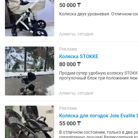
50 000 ₸
Коляска двух уровневая. Отличном с
Алматы, сегодня
Реклама
Коляска STOKKE
80 000 ₸
Продам супер удобную коляску STOKK
прогулочный блок три положения лежа, полу сидя, сидя . Особен
— Высокая посадка сиденья:...
Алматы, сегодня
Реклама
Коляска для погодок Joie Evalite 
55 000 ₸
В отличном состоянии, только в два раза дешевле Если ищите коляску д
определенно лучшая! Великолепная коляска для двух детей, самая легкая в своем классе,