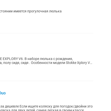
остоянии имеется прогулочная люлька
E EXPLORY V6. В наборе люлька с рождения,
ности модели Stokke Xplory V6:
Duo
ля погодок/двойни это