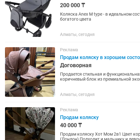
200 000 ₸
Коляска Anex M type - в идеальном со
богатого цвета
Алматы, сегодня
Реклама
Продам коляску в хорошем состо
Договорная
Продается стильная и функциональная
коричневый блок из премиальной эко
заметная, выглядит дорого и...
Алматы, сегодня
Реклама
Продам коляску
40 000 ₸
Продам коляску Хот Мом 2в1 Цвет коричневый ( эко кожа) Имеется съемный чехол х/б
(Лондон) Подходит и мальчику и дево