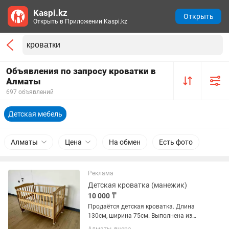
Kaspi.kz
Открыть
Открыть в Приложении Kaspi.kz
Объявления по запросу кроватки в
Алматы
697 объявлений
Детская мебель
Алматы
Цена
На обмен
Есть фото
Реклама
Детская кроватка (манежик)
10 000 ₸
Продаётся детская кроватка. Длина
130см, ширина 75см. Выполнена из
натурального дерева, очень лёгкая и