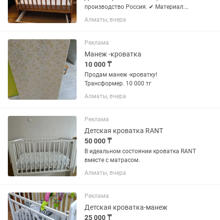
производство Россия. ✔ Материал:
массив дерева (берёза) ✔ Есть
Алматы, вчера
выдвижной ящик ✔️ Поперечный
маятник качания ✔ В комплекте
ортопедический матрас с кокосовым
Реклама
слоем ✔ Чистая,...
Манеж -кроватка
10 000 ₸
Продам манеж -кроватку!
Трансформер. 10 000 тг
Алматы, вчера
Реклама
Детская кроватка RANT
50 000 ₸
В идеальном состоянии кроватка RANT
вместе с матрасом.
Алматы, вчера
Реклама
Детская кроватка-манеж
25 000 ₸