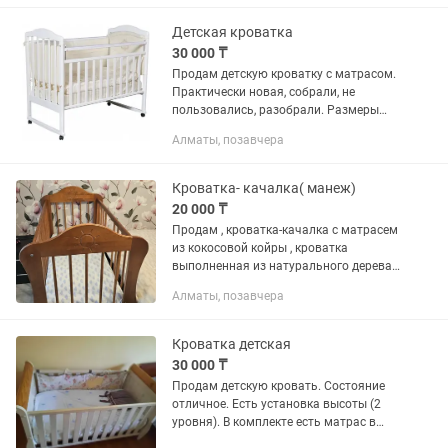
малыша, всё как на фото Просьба...
Детская кроватка
30 000 ₸
Продам детскую кроватку с матрасом.
Практически новая, собрали, не
пользовались, разобрали. Размеры
в×ш×д: 105см×66см×130см. Бортик
Алматы, позавчера
регулируется по высоте, спальное
место ставится в двух положениях...
Кроватка- качалка( манеж)
20 000 ₸
Продам , кроватка-качалка с матрасем
из кокосовой койры , кроватка
выполненная из натурального дерева,
модель оснащена механизмом
Алматы, позавчера
маятника для укачивания и
выдвижным ящиком для хранения
вещей в...
Кроватка детская
30 000 ₸
Продам детскую кровать. Состояние
отличное. Есть установка высоты (2
уровня). В комплекте есть матрас в
отличном состоянии, текстильные