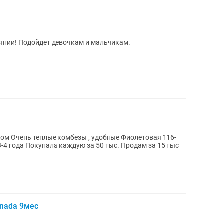
янии! Подойдет девочкам и мальчикам.
ая 116-
anada 9мес