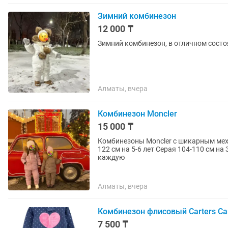
Зимний комбинезон
12 000 ₸
Зимний комбинезон, в отличном состо
Алматы, вчера
Комбинезон Moncler
15 000 ₸
Комбинезоны Moncler с шикарным мехом Очень теплые комбезы , удобные Фиолетов
122 см на 5-6 лет Серая 104-110 см на 3-4 года Покупала каждую за 50 тыс. Продам за 15 тыс
каждую
Алматы, вчера
Комбинезон флисовый Carters C
7 500 ₸