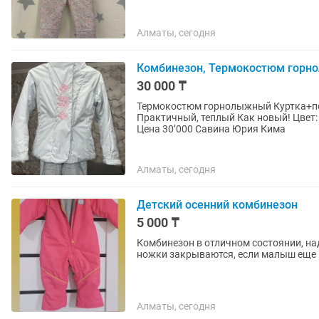
Алматы, сегодня
Комбинезон, Термокостюм горн
30 000 ₸
Термокостюм горнолыжный Куртка+полукомбинезон Теплый, фирменный 140см-146см
Практичный, теплый Как новый! Цвет: светло серый После хим чистки На фото все указано
Цена 30’000 Савина Юрия Кима
Алматы, сегодня
Детский осенний комбинезон
5 000 ₸
Комбинезон в отличном состоянии, наде
ножки закрываются, если малыш еще не
Алматы, сегодня