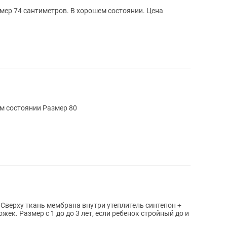
мер 74 сантиметров. В хорошем состоянии. Цена
Продам зимний комбинезон в отличном состоянии Размер 80
 Сверху ткань мембрана внутри утеплитель синтепон +
жек. Размер с 1 до до 3 лет, если ребенок стройный до и