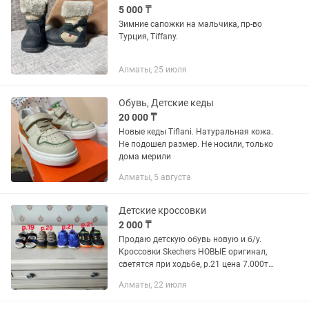
5 000 ₸
Зимние сапожки на мальчика, пр-во
Турция, Tiffany.
Алматы, 25 июля
Обувь, Детские кеды
20 000 ₸
Новые кеды Tiflani. Натуральная кожа.
Не подошел размер. Не носили, только
дома мерили
Алматы, 5 августа
Детские кроссовки
2 000 ₸
Продаю детскую обувь новую и б/у.
Кроссовки Skechers НОВЫЕ оригинал,
светятся при ходьбе, р.21 цена 7.000тг
Кроссовки Nike оригинал (есть
Алматы, 22 июля
коробка) в хорошем состоянии, р.21
цена 5.000тг Кроссовки...