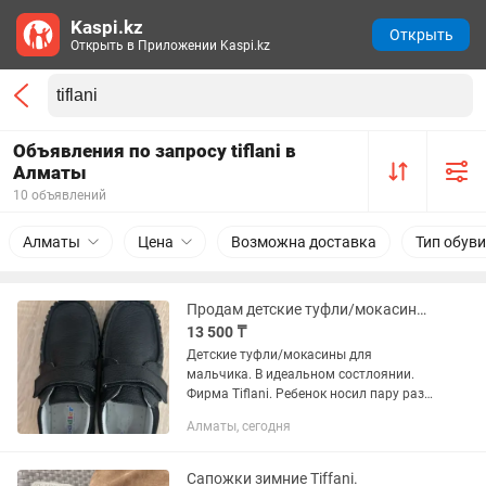
Kaspi.kz
Открыть
Открыть в Приложении Kaspi.kz
Объявления по запросу tiflani в
Алматы
10 объявлений
Алматы
Цена
Возможна доставка
Тип обуви
Продам детские туфли/мокасины Tiflani
13 500 ₸
Детские туфли/мокасины для
мальчика. В идеальном состлоянии.
Фирма Tiflani. Ребенок носил пару раз
на праздник. Очень удобные. Покупали
Алматы, сегодня
за 32, отдаю за 15.000 тг
Сапожки зимние Tiffani.