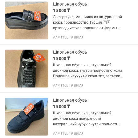
Школьная обувь
15 000 ₸
Лоферы для мальчика из натуральной
кожи, производство Турция 🇹🇷
ортопедическая подошва от фирмы
Tiflani
Алматы, 19 июля
Школьная обувь
15 000 ₸
Школьная обувь из натуральной
двойной кожи, внутри полностью кожа.
Подошва каучук не скользит, застёжка
идет на качественной резинке фирма
Алматы, 19 июля
tiflani цвет черный, производство
Турция 🇹🇷
Школьная обувь
15 000 ₸
Школьная обувь из натуральной
двойной кожи поверхность
натуральный нубук внутри полностью
кожа. Подошва каучук не скользит,
Алматы, 19 июля
застёжка идет на качественной