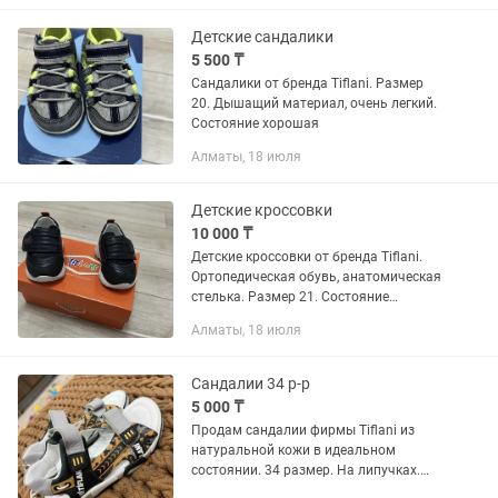
липучке фирма tiflani цвет
благородный тёмно...
Детские сандалики
5 500 ₸
Сандалики от бренда Tiflani. Размер
20. Дышащий материал, очень легкий.
Состояние хорошая
Алматы, 18 июля
Детские кроссовки
10 000 ₸
Детские кроссовки от бренда Tiflani.
Ортопедическая обувь, анатомическая
стелька. Размер 21. Состояние
отличное. После химчистки. Очень
Алматы, 18 июля
удобная обувь.
Сандалии 34 р-р
5 000 ₸
Продам сандалии фирмы Tiflani из
натуральной кожи в идеальном
состоянии. 34 размер. На липучках.
Забирать с мкрн. Думан-2