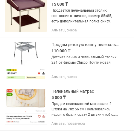
15 000 ₸
Продается пеленальный столик,
состояние отличное, размер 85х85,
есть дополнительная полка снизу.
Алматы, вчера
Продам детскую ванну пеленальный столик 2/1
110 000 ₸
Детская ванна и пеленальный столик
2в1 от фирмы Chicco Почти новая
Алматы, вчера
Пеленальный матрас
5 000 ₸
Продам пеленальный матрасики 2
штуки на 78х 56 см Пользовались
недолго брали сразу 2 штуки чтоб одну
в кроватку другую на пеленальный
Алматы, позавчера
столик отдам сразу оба за 5000 тенге
состояние отличное🫰🏻