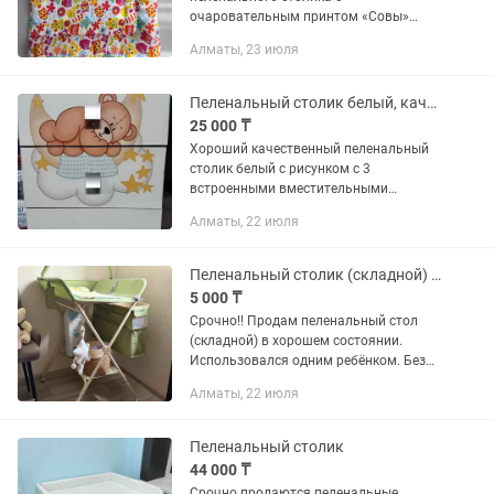
очаровательным принтом «Совы»
Очень толстый, мягкий и комфортный
Алматы, 23 июля
— малышу приятно лежать, а
родителям удобно ухаживать за
крохой. Можно...
Пеленальный столик белый, качестветвенный
25 000 ₸
Хороший качественный пеленальный
столик белый с рисунком с 3
встроенными вместительными
шкафами, столик белый с рисунком,
Алматы, 22 июля
подходит и в ванную, и в комнату в
хорошем качестве, в хорошем
качестве....
Пеленальный столик (складной) и кокон
5 000 ₸
Срочно!! Продам пеленальный стол
(складной) в хорошем состоянии.
Использовался одним ребёнком. Без
пятен и повреждений, всё чистое и
Алматы, 22 июля
аккуратное. В подарок отдам кокон,
также после одного ребёнка....
Пеленальный столик
44 000 ₸
Срочно продаются пеленальные