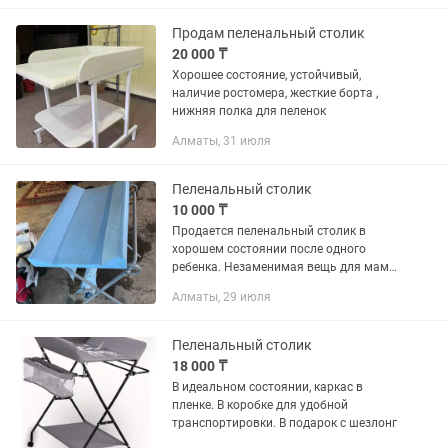
собирается, в наличии инструкция и
ключ для сборки....
Продам пеленальный столик
20 000 ₸
Хорошее состояние, устойчивый,
наличие ростомера, жесткие борта ,
нижняя полка для пеленок
Алматы, 31 июля
Пеленальный столик
10 000 ₸
Продается пеленальный столик в
хорошем состоянии после одного
ребенка. Незаменимая вещь для мамы
— идеальная высота, чтобы не болела
Алматы, 29 июля
спина при массаже и
переодевании.Чистый, без посторонних
запахов и...
Пеленальный столик
18 000 ₸
В идеальном состоянии, каркас в
пленке. В коробке для удобной
транспортировки. В подарок с шезлонг