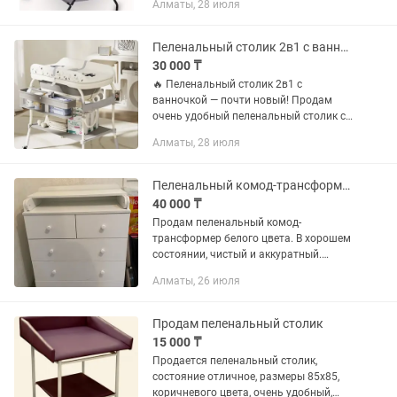
Алматы, 28 июля
Пеленальный столик 2в1 с ванночкой почти новый!
30 000 ₸
🔥 Пеленальный столик 2в1 с
ванночкой — почти новый! Продам
очень удобный пеленальный столик с
ванночкой — настоящая находка для
Алматы, 28 июля
родителей 👶 Использовался недолго,
состояние отличное! Почему стоит...
Пеленальный комод-трансформер белый
40 000 ₸
Продам пеленальный комод-
трансформер белого цвета. В хорошем
состоянии, чистый и аккуратный.
Пеленальный столик складывается,
Алматы, 26 июля
после чего комод можно использовать
как обычный. 4 вместительных ящика
...
Продам пеленальный столик
15 000 ₸
Продается пеленальный столик,
состояние отличное, размеры 85х85,
коричневого цвета, очень удобный,