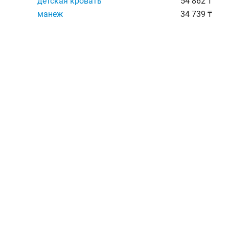
детская кровать
54 862 ₸
манеж
34 739 ₸