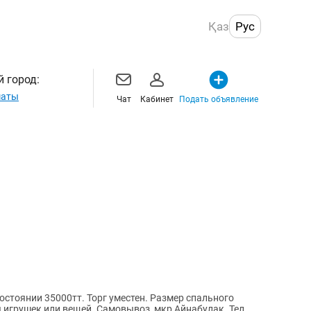
Қаз
Рус
 город:
маты
Чат
Кабинет
Подать объявление
остоянии 35000тт. Торг уместен. Размер спального
я игрушек или вещей. Самовывоз, мкр Айнабулак. Тел.