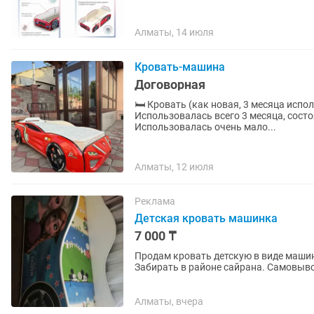
Алматы, 14 июля
Кровать-машина
Договорная
🛏️ Кровать (как новая, 3 месяца использовалась) Продаётся кровать 
Использовалась всего 3 месяца, состояние прак
Использовалась очень мало...
Алматы, 12 июля
Реклама
Детская кровать машинка
7 000 ₸
Продам кровать детскую в виде машин
Забирать в районе сайрана. Самовыво
Алматы, вчера