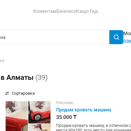
Клиентам
Бизнесу
Kaspi Гид
Мой
Ал
ки
а в Алматы
(39)
Сортировка
Реклама
Продам кровать машину
35 000 ₸
Продам кровать машину, в отличном с
места 90×180, есть место для хранени