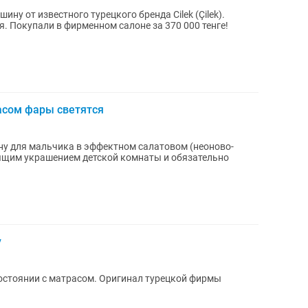
ну от известного турецкого бренда Cilek (Çilek).
енге!
асом фары светятся
у для мальчика в эффектном салатовом (неоново-
оящим украшением детской комнаты и обязательно
у
остоянии с матрасом. Оригинал турецкой фирмы