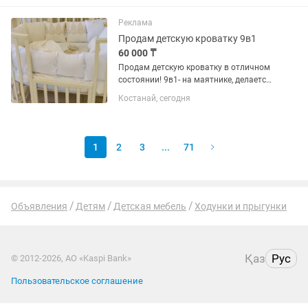
хорошем состоянии, чистое и
аккуратное. Подойдёт для спальни...
Реклама
Продам детскую кроватку 9в1
60 000 ₸
Продам детскую кроватку в отличном
состоянии! 9в1- на маятнике, делается
три уровня высоты,кроватка-
Костанай, сегодня
пеленальный стол-овальная кроватка-
два стульчика и столик( в дальнейшем
использовании)бортики в...
1
2
3
...
71
Объявления
Детям
Детская мебель
Ходунки и прыгунки
Қаз
Рус
© 2012-2026, АО «Kaspi Bank»
Пользовательское соглашение