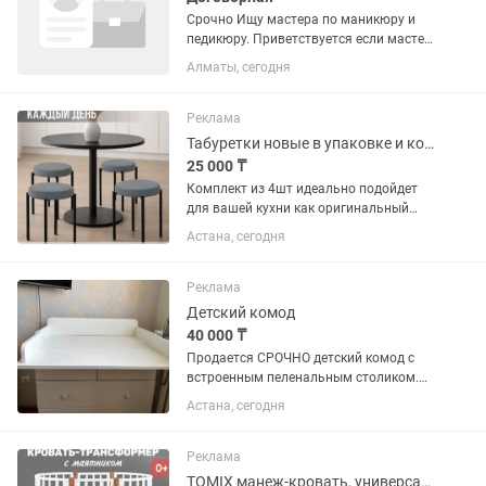
Срочно Ищу мастера по маникюру и
педикюру. Приветствуется если мастер
наращивает ногти . Желательно с
Алматы, сегодня
опытом работы . Гибкий график ,50/50 .
Либо сдам в аренду столик и
педикюрное кресло . Салон...
Реклама
Табуретки новые в упаковке и коробке
25 000 ₸
Комплект из 4шт идеально подойдет
для вашей кухни как оригинальный
предмет мебели для дома. Наши
Астана, сегодня
табуретки универсальной круглой
формы украсят обеденную зону,
квартиры, дачи или даже офиса.
Реклама
Благодаря...
Детский комод
40 000 ₸
Продается СРОЧНО детский комод с
встроенным пеленальным столиком.
ТОРГ приветствуется.Состояние
Астана, сегодня
удовлетворительное. Все полки на
месте, все рабочее, все открывается.
Материал качественный ЛДСП....
Реклама
TOMIX манеж-кровать, универсальный маятниковый механизм Bella