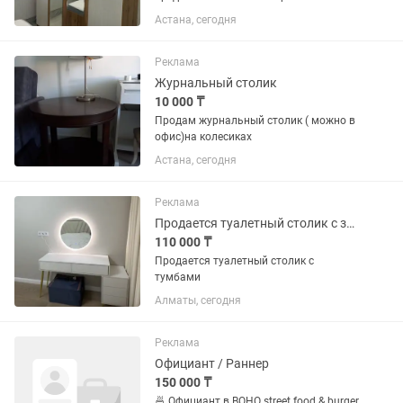
шкаф с зеркалами + 2 тумбы
Астана, сегодня
+ортопедический матрас + туалетный
столик + круглое зеркало Шкаф с
двумя отделами, 5 полноценных полок
Реклама
и...
Журнальный столик
10 000 ₸
Продам журнальный столик ( можно в
офис)на колесиках
Астана, сегодня
Реклама
Продается туалетный столик с зеркалом и тумбой
110 000 ₸
Продается туалетный столик с
тумбами
Алматы, сегодня
Реклама
Официант / Раннер
150 000 ₸
🍜 Официант в BOHO street food & burger