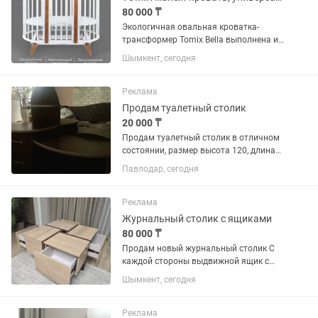
80 000 ₸
Экологичная овальная кроватка-
трансформер Tomix Bella выполнена из
отборной древесины березы и
Шымкент, сегодня
прочного МДФ. Детская кровать
покрыта нетоксичными
гипоаллергенными лаками и красками
Реклама
на водной основе....
Продам туалетный столик
20 000 ₸
Продам туалетный столик в отличном
состоянии, размер высота 120, длина
107, ширина 48
Павлодар, сегодня
Реклама
Журнальный столик с ящиками
80 000 ₸
Продам новый журнальный столик С
каждой стороны выдвижной ящик с
доводчиками Размер: 80×80 см,
Шымкент, сегодня
высота 50 см Материал: ЛДСП Egger
Реклама