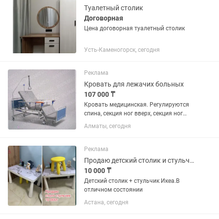
Туалетный столик
Договорная
Цена договорная туалетный столик
Усть-Каменогорск, сегодня
Реклама
Кровать для лежачих больных
107 000 ₸
Кровать медицинская. Регулируются
спина, секция ног вверх, секция ног
вниз. Кровать имеет полную
Алматы, сегодня
комплектацию. В идеальном
состоянии. Поручни опускаются.
Имеется столик для кормления.
Реклама
Штанга с ручкой...
Продаю детский столик и стульчик
10 000 ₸
Детский столик + стульчик Икеа.В
отличном состоянии
Астана, сегодня