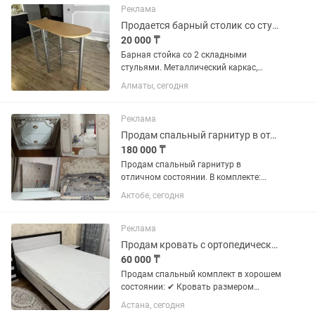
Реклама
Продается барный столик со стульями
20 000 ₸
Барная стойка со 2 складными
стульями. Металлический каркас,
компактная, удобна для небольшой
Алматы, сегодня
кухни, лоджии или дачи. Самовывоз.
Реклама
Продам спальный гарнитур в отличном состоянии.
180 000 ₸
Продам спальный гарнитур в
отличном состоянии. В комплекте:
двухспальная кровать, 4 дверный
Актобе, сегодня
шкаф, 2 тумбочки, дамский столик с
зеркалом. Продаю в связи с
переездом.цена окончательная.
Реклама
Продам кровать с ортопедическим матрасом,тумбочку , столик с зеркалом
60 000 ₸
Продам спальный комплект в хорошем
состоянии: ✔ Кровать размером
150×200 см ✔ Ортопедический матрас
Астана, сегодня
✔ Тумбочка ✔ Столик с зеркалом Всё в