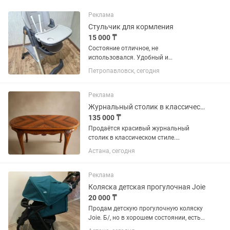
Реклама
Стульчик для кормления
15 000 ₸
Состояние отличное, не
использовался. Удобный и
практичный — отличный помощник
Петропавловск, сегодня
для кормления малыша. ✔️
Регулируемая спинка ✔️ Удобный
столик ✔️ Лёгкая и устойчивая
Реклама
конструкция ✔️ Легко моется и...
Журнальный столик в классическом стиле резной, с красивой столешницей
135 000 ₸
Продаётся красивый журнальный
столик в классическом стиле.
Эффектная столешница с
Астана, сегодня
декоративной раскладкой дерева,
изящная резьба и фигурные ножки
придают ему благородный и дорогой
Реклама
вид. Стол...
Коляска детская прогулочная Joie
20 000 ₸
Продам детскую прогулочную коляску
Joie. Б/, но в хорошем состоянии, есть
столик-рамка для малыша, удобная