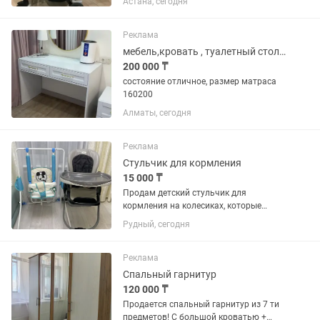
Астана, сегодня
подставка для мелочей и стакана/
бутылки для мамы на ручке, чехол для
ножек, внизу корзинка....
Реклама
мебель,кровать , туалетный столик
200 000 ₸
состояние отличное, размер матраса
160200
Алматы, сегодня
Реклама
Стульчик для кормления
15 000 ₸
Продам детский стульчик для
кормления на колесиках, которые
можно зафиксировать. Стульчик в
Рудный, сегодня
очень хорошем состоянии, спинка
регулируется, столик съемный и тоже
регулируется (ближе, дальше). Также
Реклама
в...
Спальный гарнитур
120 000 ₸
Продается спальный гарнитур из 7 ти
предметов! С большой кроватью +