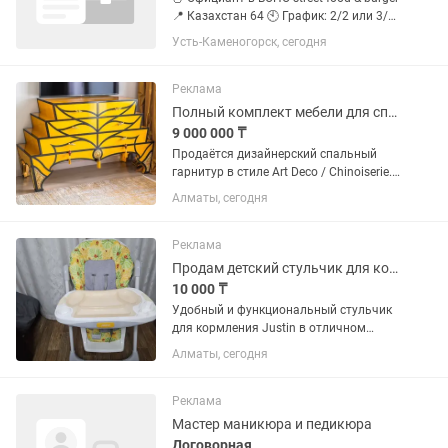
📍 Казахстан 64 🕙 График: 2/2 или 3/3
| 08:00 — 23:00 💸 ЗП: 150 000тг 🍣
Усть-Каменогорск, сегодня
Питание | 🚗 Развозка | 👕 Форма | 🧠
Обучение 🤝 Ты — не просто официант.
Ты —...
Реклама
Полный комплект мебели для спальни
9 000 000 ₸
Продаётся дизайнерский спальный
гарнитур в стиле Art Deco / Chinoiserie.
Производство: Италия, премиальный
Алматы, сегодня
сегмент (Colombostile). Возраст: около
10–12 лет. Состояние: отличное.
Комплект...
Реклама
Продам детский стульчик для кормления Justin (3 положения спинки)
10 000 ₸
Удобный и функциональный стульчик
для кормления Justin в отличном
состоянии — идеальный вариант для
Алматы, сегодня
малыша с первых прикормов и для
занятий творчеством. 3 положения
спинки: — сидя — полулежа — почти...
Реклама
Мастер маникюра и педикюра
Договорная