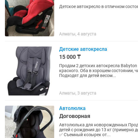
Детское автокресло в отличном состо
Алматы, 4 августа
Детские автокресла
15 000 ₸
Продам 2 детских автокресла Babyton Nils (9–36 кг). Одно кресло
красного. Оба в хорошем состоянии, 
Подходят для детей весом...
Алматы, 3 августа
Автолюлка
Договорная
Автолюлька для новорожденных Продам автолюльку в хорошем состоянии. ✅ Подходит для
детей с рождения до 13 кг (примерно 
✅ Съемный козырек от...