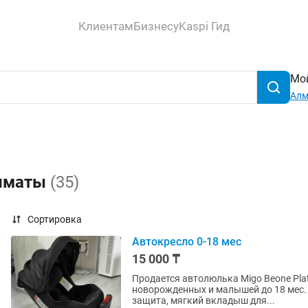
Клиентам
Бизнесу
Kaspi Гид
Мой
Ал
Алматы
(35)
Сортировка
Автокресло 0-18 мес
15 000 ₸
Продается автолюлька Migo Beone Plat
новорожденных и малышей до 18 мес. 
защита, мягкий вкладыш для...