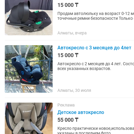
15 000 ₸
Продам автолюльку на возраст 0-12 мес
точечные ремни безопасности Только самовывоз (либо курьером), возможен с одного из
адресов: 1) г. Алматы,...
Алматы, вчера
Автокресло с 3 месяцев до 4лет
15 000 ₸
Автокресло с 2 месяцев до 4 лет. Сос
всех указанных возрастов.
Алматы, 30 июля
Реклама
Детское автокресло
55 000 ₸
Кресло практически новое,использова
указаны в последнем фото.