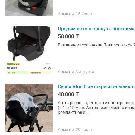
Алматы, 15 июля
Продам авто люльку от Anex вме
50 000 ₸
В отличном состоянии Пользовались 2
Алматы, 3 августа
Cybex Aton 0 автокресло-люлька
40 000 ₸
Автокресло надежного и проверенного 
(0-12/15 мес). Автокресло можно использовать и как люльку и как переноску. Очень красивое,
компактное и...
Алматы, 29 июля