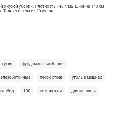
 и сухой уборки. Плотность 140 г/м2, ширина 140 см
. Только оптом от 20 рулон
а угля
фундаментные блоки
елезобетонные
песок отсев
уголь в мешках
карбид
100
комплекты
для машины