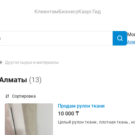
Клиентам
Бизнесу
Kaspi Гид
Мой
Ал
Другое сырье и материалы
в Алматы
(13)
Сортировка
Продам рулон ткани
10 000 ₸
Целый рулон ткани , плотная ткань , н