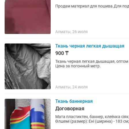
Продам материал для пошива.Для по
Алматы, 26 июля
Ткань черная легкая дышащая
900 ₸
Ткань черная легкая дышащая, оптом 
Цена за погонный метр.
Алматы, 24 июля
Ткань баннерная
Договорная
Мата пластиктен, баннер, клеёнка ciяк
Өлшемi (размер): Ені (ширина) - 183 см