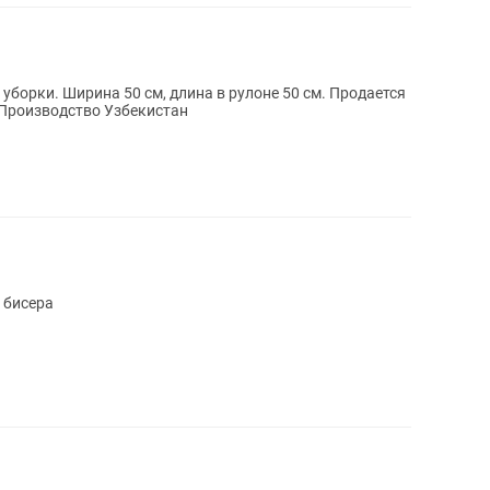
 50 см. Продается
олько оптом от 20 рулон Цвет белый Производство Узбекистан
 бисера