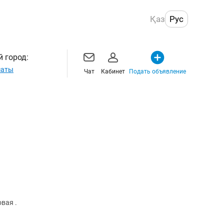
Қаз
Рус
 город:
маты
Чат
Кабинет
Подать объявление
овая .