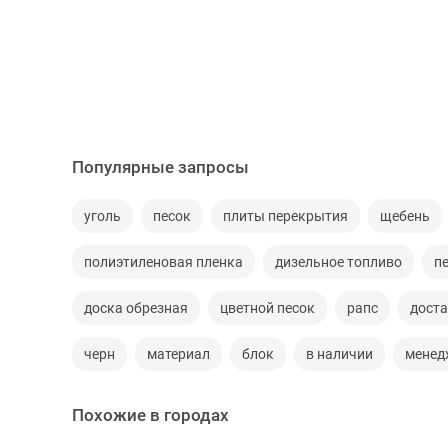
Популярные запросы
уголь
песок
плиты перекрытия
щебень
полиэтиленовая пленка
дизельное топливо
п
доска обрезная
цветной песок
рапс
дост
черн
материал
блок
в наличии
менед
Похожие в городах