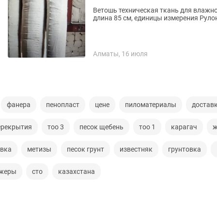
Ветошь техническая ткань для влажной
длина 85 см, единицы измерения Рулон
Алматы, 16 июля
фанера
пенопласт
цене
пиломатериалы
доставк
ерекрытия
тоо 3
песок щебень
тоо 1
карагач
ж
авка
метизы
песок грунт
известняк
грунтовка
жеры
сто
казахстана