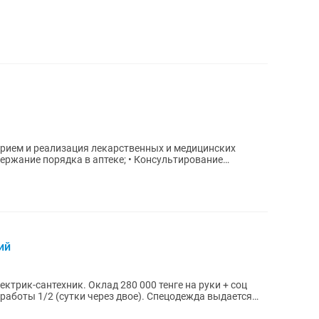
Прием и реализация лекарственных и медицинских
держание порядка в аптеке; • Консультирование
ий
рик-сантехник. Оклад 280 000 тенге на руки + соц
работы 1/2 (сутки через двое). Спецодежда выдается