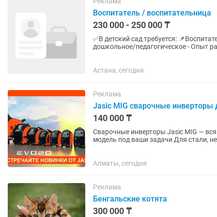
Реклама
Воспитатель / воспитательница
230 000 - 250 000 ₸
✅В детский сад требуется: 📌Воспитатель 📋Требования: - Профильное образование
дошкольное/педагогическое - Опыт работы с
внешность - Любовь к детям,...
Астана, сегодня
Реклама
Jasic MIG сварочные инверторы
140 000 ₸
Сварочные инверторы Jasic MIG — вся линейка 160–500A!
модель под ваши задачи Для стали, нержавейки, алюминия Стабильная дуга и высокая
производительность ...
Алматы, сегодня
Реклама
Бенгальские котята
300 000 ₸