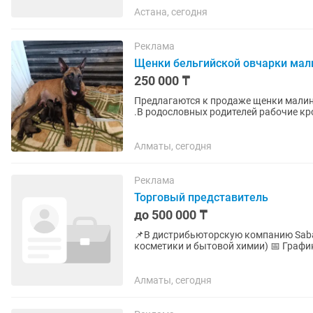
Астана, сегодня
Реклама
Щенки бельгийской овчарки мал
250 000 ₸
Предлагаются к продаже щенки малину
.В родословных родителей рабочие кр
Казахстана. Собаки служащие...
Алматы, сегодня
Реклама
Торговый представитель
до 500 000 ₸
📌В дистрибьюторскую компанию Sabai
косметики и бытовой химии) 📅 График работы: 5/2, с 9 утра до результата (можно
заканчивать раньше). Город:...
Алматы, сегодня