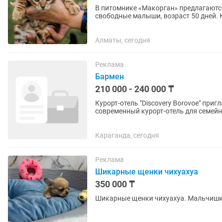
В питомнике «Макорган» предлагаютс
свободные малыши, возраст 50 дней. К
шерстью без подшерстка и ярким,...
Алматы, сегодня
Реклама
Бармен
210 000 - 240 000 ₸
Курорт-отель "Discovery Borovoe" приглашает на работ
современный курорт-отель для семей
зоне среди соснового бора...
Караганда, сегодня
Реклама
Шикарные щенки чихуахуа
350 000 ₸
Шикарные щенки чихуахуа. Мальчишки