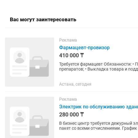
Вас могут заинтересовать
Реклама
Фармацевт-провизор
410 000 ₸
Требуется фармацевт Обязанности: • 
препаратов; • Выкладка товара и под
пациентов; • Контроль сроков...
Астана, сегодня
Реклама
Электрик по обслуживанию здан
280 000 ₸
В бизнес центр требуется дежурный элект
пакет со всеми отчислениями. График 
сроком на 1 год. Обходы...