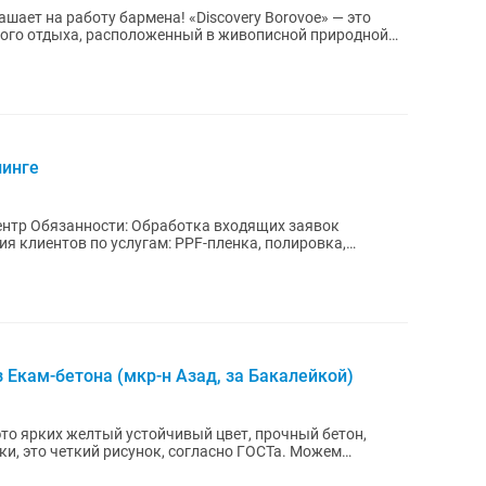
у бармена! «Discovery Borovoe» — это
ного отдыха, расположенный в живописной природной
линге
х заявок
 Екам-бетона (мкр-н Азад, за Бакалейкой)
это ярких желтый устойчивый цвет, прочный бетон,
и, это четкий рисунок, согласно ГОСТа. Можем