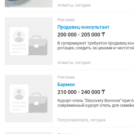
Алматы, сегодня
Реклама
Продавец-консультант
200 000 - 205 000 ₸
В супермаркет требуется продавец-ко
ротация, следить за ценами и чистотой
дня через три. В месяц...
Алматы, сегодня
Реклама
Бармен
210 000 - 240 000 ₸
Курорт-отель "Discovery Borovoe" приглашает на работ
современный курорт-отель для семей
зоне среди соснового бора...
Петропавловск, сегодня