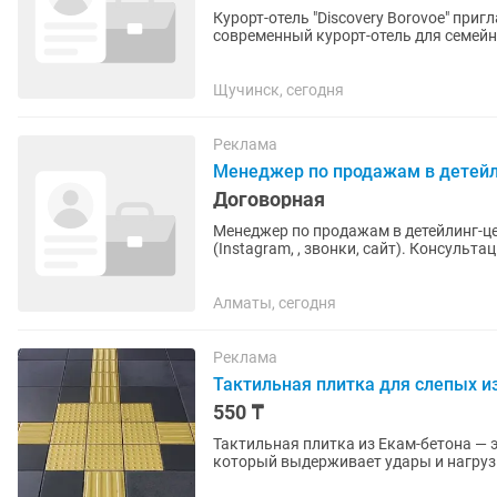
Курорт-отель "Discovery Borovoe" приглашает на работ
современный курорт-отель для семей
зоне среди соснового бора...
Щучинск, сегодня
Реклама
Менеджер по продажам в детей
Договорная
Менеджер по продажам в детейлинг-центр Обязанности: Обработка входящи
(Instagram, , звонки, сайт). Консультация клиентов по услугам: PPF-пленка, полировка,
керамика, шумоизоляция,...
Алматы, сегодня
Реклама
Тактильная плитка для слепых из
550 ₸
Тактильная плитка из Екам-бетона — 
который выдерживает удары и нагрузк
предложить плитки размером 30303...