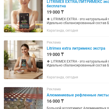
LITRIMEX EXTRA/ЛИТРИМЕКС экст
бесплатна
19 000 ₸
🍀 LITRIMEX EXTRA - это натуральный
Идеально сбалансированный состав Б
мужчинам. Капсулы LITRIMEX...
Караганда, сегодня
Реклама
Litrimex extra литримекс экстра
19 000 ₸
🍀 LITRIMEX EXTRA - это натуральный
Идеально сбалансированный состав Б
мужчинам. Капсулы LITRIMEX...
Караганда, сегодня
Реклама
Алюминиевые рефленные листы, Не
16 000 ₸
Большой ассортимент Алюминиевых ри