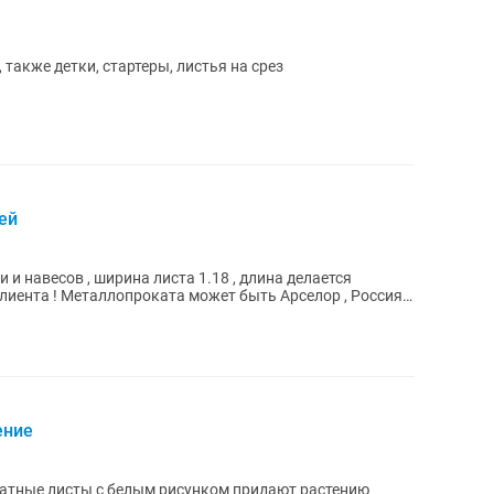
также детки, стартеры, листья на срез
ей
и навесов , ширина листа 1.18 , длина делается
селор , Россия ,
ение
рхатные листы с белым рисунком придают растению