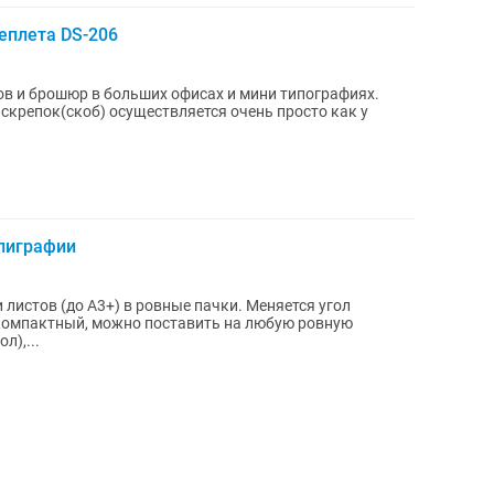
еплета DS-206
ов и брошюр в больших офисах и мини типографиях.
скрепок(скоб) осуществляется очень просто как у
лиграфии
листов (до А3+) в ровные пачки. Меняется угол
 компактный, можно поставить на любую ровную
л),...