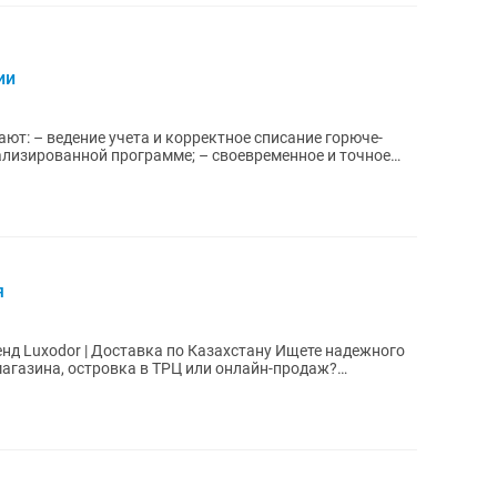
ии
т: – ведение учета и корректное списание горюче-
ализированной программе; – своевременное и точное
я
r | Доставка по Казахстану Ищете надежного
агазина, островка в ТРЦ или онлайн-продаж?