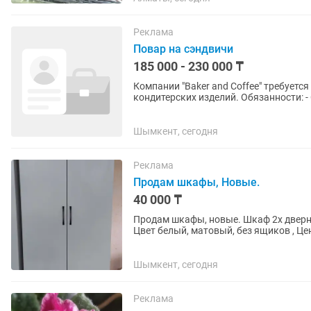
Реклама
Повар на сэндвичи
185 000 - 230 000 ₸
Компании "Baker and Coffee" требуетс
кондитерских изделий. Обязанности: - Соблюдение санитарных норм и стандартов; -
Соблюдение товарного...
Шымкент, сегодня
Реклама
Продам шкафы, Новые.
40 000 ₸
Продам шкафы, новые. Шкаф 2х дверный, Размеры высота 190см, длина 80см, глубина 50см.
Цвет белый, матовый, без ящиков , Цена 40000 тенге. Шкаф 2х двер
80 см , глубина 50...
Шымкент, сегодня
Реклама