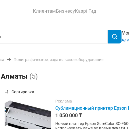
Клиентам
Бизнесу
Kaspi Гид
Мой
Ал
ика
Полиграфическое, издательское оборудование
в Алматы
(5)
Сортировка
Реклама
Сублимационный принтер Epson 
1 050 000 ₸
Новый плоттер Epson SureColor SC-F5
использовать даже во время печати. Пылезащитна