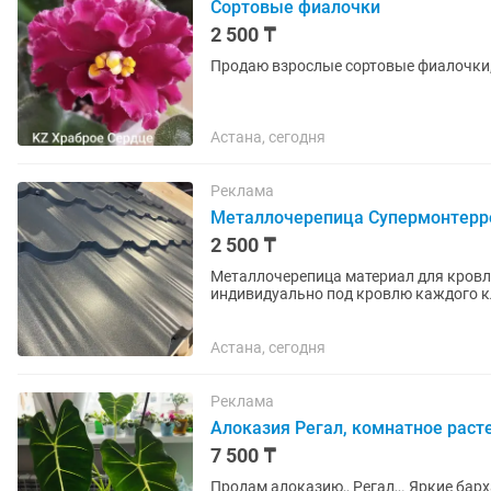
Сортовые фиалочки
2 500 ₸
Продаю взрослые сортовые фиалочки, 
Астана, сегодня
Реклама
Металлочерепица Супермонтерр
2 500 ₸
Металлочерепица материал для кровли 
индивидуально под кровлю каждого клиента ! Металлопроката может быть Ар
Китай и Корея !
Астана, сегодня
Реклама
Алоказия Регал, комнатное раст
7 500 ₸
Продам алоказию,, Регал,,. Яркие ба