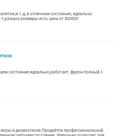
питки,и.т.д, в отличном состояние, идеально
-т,разные размеры есть цена от 80000т
итков
ем состояние идеально,работает, фреон полный,1-
я икры и деликатесов Продаётся профессиональный
тличном рабочем состоянии. Идеально подходит для