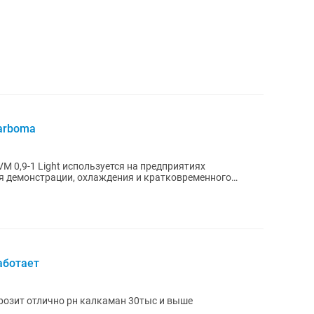
arboma
M 0,9-1 Light используется на предприятиях
ля демонстрации, охлаждения и кратковременного
аботает
розит отлично рн калкаман 30тыс и выше