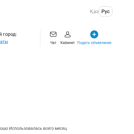
Қаз
Рус
 город:
маты
Чат
Кабинет
Подать объявление
Витринный холодильник Работает хорошо Использовалась всего месяц