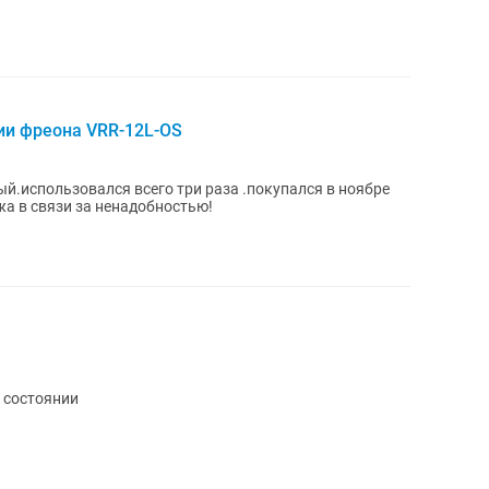
ции фреона VRR-12L-OS
й.использовался всего три раза .покупался в ноябре
а в связи за ненадобностью!
 состоянии