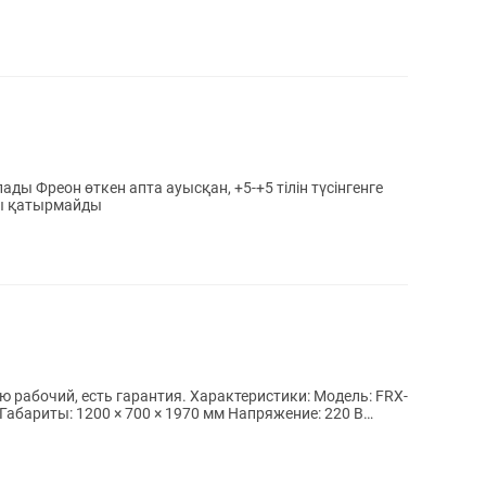
лады Фреон өткен апта ауысқан, +5-+5 тілін түсінгенге
ды қатырмайды
рантия. Характеристики: Модель: FRX-
 Габариты: 1200 × 700 × 1970 мм Напряжение: 220 В