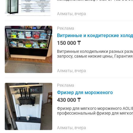
хранения и презентации: красной и...
Алматы, вчера
Реклама
Витринные и кондитерские холо
150 000 ₸
Витринные холодильники разных раз
запросу, самые низкие цены, Гарантия
Алматы, вчера
Реклама
Фризер для мороженого
430 000 ₸
Фризер для мягкого мороженого AOLIEGE (3 вкуса) 💰 Цена:450.000 
профессиональный фризер для мягкого мороженого AOLIE
сезон. ✅ Полностью...
Алматы, вчера