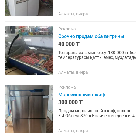
Алматы, вчера
Реклама
Срочно продам оба витрины
40 000 ₸
Тез арада сатамын екеуі 130.000 тг бо
температурасы қатты емес, муздата
Алматы, вчера
Реклама
Морозильный шкаф
300 000 ₸
Продам морозильный шкаф, полностью рабочий, есть га
F-4 Объем: 870 л Количество дверей: 4
Частота: 50...
Алматы, вчера