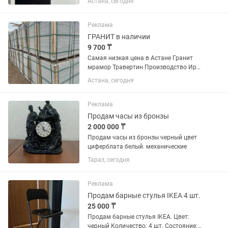
Астана, сегодня
Черный
Реклама
ГРАНИТ в наличии
9 700 ₸
Самая низкая цена в Астане Гранит
мрамор Травертин Производство Иран
Промой доставка без посредников
Астана, сегодня
Своя карьера свой завод Есть в
наличии и под заказ Продажа
облицовочного камня в г.Астана в...
Реклама
Продам часы из бронзы
2 000 000 ₸
Продам часы из бронзы черный цвет
циферблата белый. механические
Тараз, сегодня
Реклама
Продам барные стулья IKEA 4 шт.
25 000 ₸
Продам барные стулья IKEA. Цвет:
черный Количество: 4 шт. Состояние: