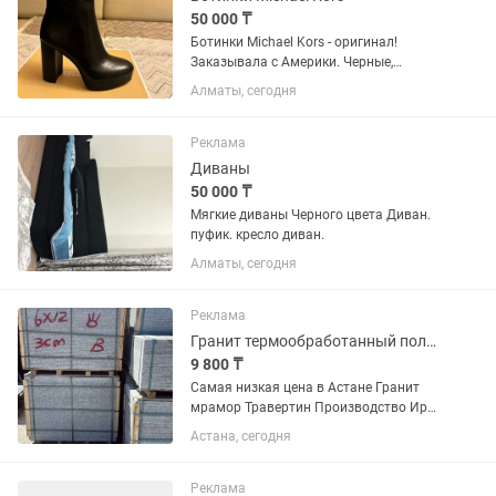
50 000 ₸
Ботинки Michael Kors - оригинал!
Заказывала с Америки. Черные,
натуральная кожа. Размер 8 (38-38,5) .
Алматы, сегодня
Абсолютно новые. 50 тыс.
Реклама
Диваны
50 000 ₸
Мягкие диваны Черного цвета Диван.
пуфик. кресло диван.
Алматы, сегодня
Реклама
Гранит термообработанный полированный
9 800 ₸
Самая низкая цена в Астане Гранит
мрамор Травертин Производство Иран
Промой доставка без посредников
Астана, сегодня
Своя карьера свой завод Есть в
наличии и под заказ Продажа
облицовочного камня в г.Астана в...
Реклама