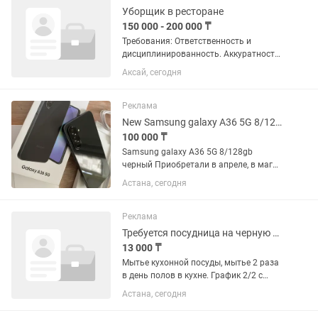
Уборщик в ресторане
150 000 - 200 000 ₸
Требования: Ответственность и
дисциплинированность. Аккуратность
и исполнительность. Соблюдение
Аксай, сегодня
техники безопасности и санитарных
норм. Обязанности: Поддержание
чистоты и порядка. Уборка...
Реклама
New Samsung galaxy A36 5G 8/128gb
100 000 ₸
Samsung galaxy A36 5G 8/128gb
черный Приобретали в апреле, в маг
Мечта Новый, в использовании был
Астана, сегодня
неделю Полный заводской комплект
Оригинал Не торгуюсь, окончательно
цена!!!
Реклама
Требуется посудница на черную майку
13 000 ₸
Мытье кухонной посуды, мытье 2 раза
в день полов в кухне. График 2/2 с
07:30 до 20:30, зарплата
Астана, сегодня
выплачивается 5 числа, аванс 20
числа