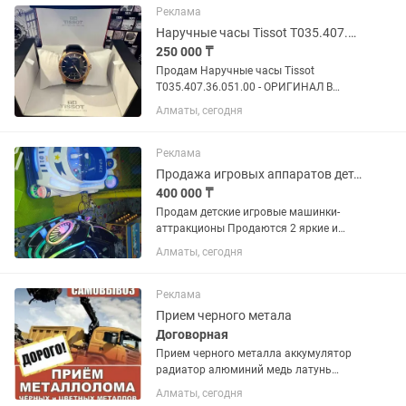
Реклама
Наручные часы Tissot T035.407.36.051.00
250 000 ₸
Продам Наручные часы Tissot
T035.407.36.051.00 - ОРИГИНАЛ В
отличном состоянии. Полная
Алматы, сегодня
комплектация. Коробка. Описание: •
Швейцарский механизм с
автоподзаводом ETA Powermatic 80,
Реклама
калибр C07.121, с...
Продажа игровых аппаратов детских
400 000 ₸
Продам детские игровые машинки-
аттракционы Продаются 2 яркие и
привлекательные машинки для
Алматы, сегодня
детской зоны отдыха или торгового
центра. Отличное состояние Подсветка
и звуковые эффекты Подходят для...
Реклама
Прием черного метала
Договорная
Прием черного металла аккумулятор
радиатор алюминий медь латунь
нержавейка мотор коробка от машины
Алматы, сегодня
любой вид металалома принемаем