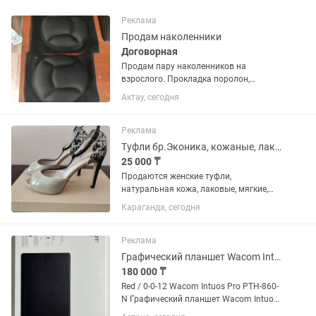
Реклама
Продам наколенники
Договорная
Продам пару наколенников на
взрослого. Прокладка поролон,
черного цвета.
Актау, сегодня
Реклама
Туфли бр.Эконика, кожаные, лаковые
25 000 ₸
Продаются женские туфли,
натуральная кожа, лаковые, мягкие,
цвета тауп , с перемычкой, "деленки",
Караганда, сегодня
задник - змеиный принт (кожа), 36
размер, могут подойти на размер 36,5 ,
открытый нос, имеется...
Реклама
Графический планшет Wacom Intuos Pro PTH-860-N
180 000 ₸
Red / 0-0-12 Wacom Intuos Pro PTH-860-
N Графический планшет Wacom Intuos
Pro R/N PTH-860, 430x287x8 мм/