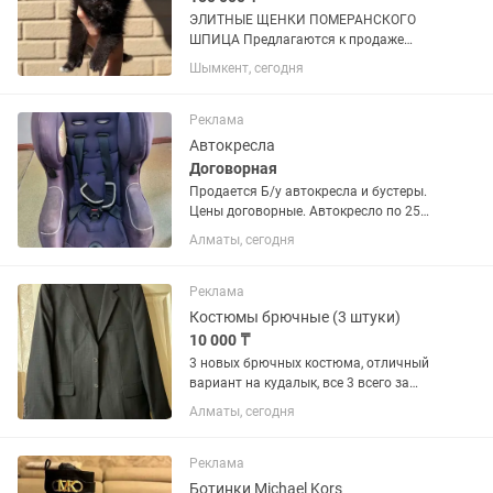
ЭЛИТНЫЕ ЩЕНКИ ПОМЕРАНСКОГО
ШПИЦА Предлагаются к продаже
роскошные щенки померанского
Шымкент, сегодня
шпица редкого черно-голубого окраса:
1 мальчик и 1 девочка (мини).
Настоящий premium-уровень —
Реклама
идеальное...
Автокресла
Договорная
Продается Б/у автокресла и бустеры.
Цены договорные. Автокресло по 25
тыс. Люлька 20 тыс. Бустеры зелёный
Алматы, сегодня
по 8 тыс. Черный по 3 тыс. Самовывоз.
Возможно доставка по
договорённости.
Реклама
Костюмы брючные (3 штуки)
10 000 ₸
3 новых брючных костюма, отличный
вариант на кудалык, все 3 всего за
10000 тенге, производство Турция, в
Алматы, сегодня
футлярах отдадим. 1 черных, 2 светло
серых
Реклама
Ботинки Michael Kors