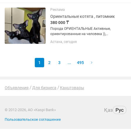
самовывоз есть
Реклама
Ориентальные котята , питомник
380 000 ₸
Порода ОРИЕНТАЛЬНЫЕ Активные,
ориентированные на человека )),
любознательные, шаловливые, Мега
Астана, сегодня
ласковые, разговорчивые. Ни одно
дело без них не делается. Очень
короткая гладкая и блестящая шерсть
В...
1
2
3
...
495
Объявления
Для бизнеса
Канцтовары
Қаз
Рус
© 2012-2026, АО «Kaspi Bank»
Пользовательское соглашение