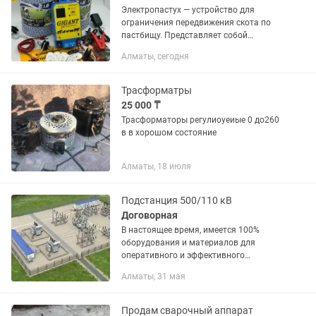
Электропастух — устройство для
ограничения передвижения скота по
пастбищу. Представляет собой
ограждение из нескольких рядов
Алматы, сегодня
проволоки под напряжением, которая
подвешена на электронепроводных
кольях....
Трасформатры
25 000 ₸
Трасформаторы регулиоуеиые 0 до260
в в хорошом состояние
Алматы, 18 июля
Подстанция 500/110 кВ
Договорная
В настоящее время, имеется 100%
оборудования и материалов для
оперативного и эффективного
строительства подстанций 500 кВ, 220
Алматы, 31 мая
кВ, 110 кВ, 35 кВ, 20 кВ, 10 кВ, 6 кВ и
компонентов по 0, 4 кВ, как...
Продам сварочный аппарат