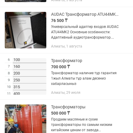
Алматы, 3 августа
AUDAC Трансформатор ATU44MK2 новый
76 500 ₸
Универсальный адаптер входов AUDAC
ATU44MK2 Основные особенности:
Адаптивный аудиотрансформатор.
Входы для небалансных сигналов 100,
Алматы, 1 августа
70, 50 и 33 В линий. Балансный вход
для сигналов линейного...
Трансформатор
700 000 ₸
Трансформатор наличие тұр гарантия
1жыл Алматы тұр алам десениз
хабарласыныз
Алматы, 29 июля
Трансформаторы
500 000 ₸
Продаем масляные и сухие
трансформаторы по самым низким
китайским ценам от завода