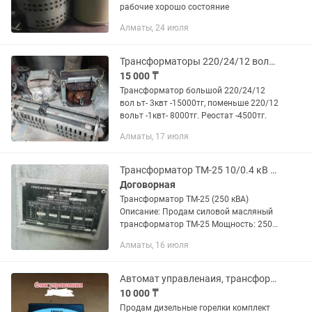
рабочие хорошо состояние
Алматы, 24 июля
Трансформаторы 220/24/12 вольт
15 000 ₸
Трансформатор большой 220/24/12
вол ьт- 3квт -15000тг, поменьше 220/12
вольт -1квт- 8000тг. Реостат -4500тг.
Алматы, 17 июля
Трансформатор ТМ-25 10/0.4 кВ (250 кВА)
Договорная
Трансформатор ТМ-25 (250 кВА)
Описание: Продам силовой масляный
трансформатор ТМ-25 Мощность: 250
кВА Частота: 50 Гц Год выпуска: 2010
Алматы, 16 июля
Состояние: рабочий Производство:
Казахстан Подходит для...
Автомат управленаия, трансформатор розжига, запчасти на дизельную
10 000 ₸
Продам дизельные горелки комплект