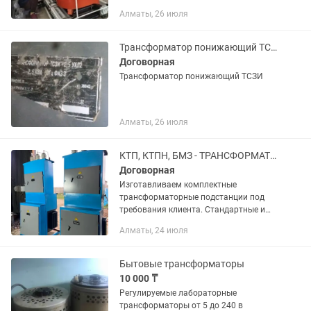
изготовителя! Все трансформаторы в
Алматы, 26 июля
наличии на складе в г. Алматы. Мы
являемся филиалом официальным
представительством...
Трансформатор понижающий ТСЗИ
Договорная
Трансформатор понижающий ТСЗИ
Алматы, 26 июля
КТП, КТПН, БМЗ - ТРАНСФОРМАТОР
Договорная
Изготавливаем комплектные
трансформаторные подстанции под
требования клиента. Стандартные и
индивидуальные исполнения. Работа
Алматы, 24 июля
по договору с гарантией. Подробности
— по телефону. Номера для связи
Бытовые трансформаторы
10 000 ₸
Регулируемые лабораторные
трансформаторы от 5 до 240 в