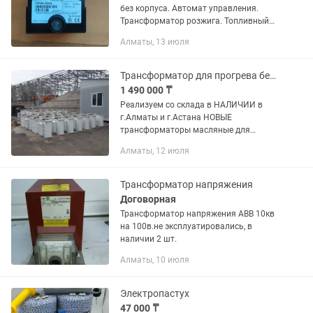
без корпуса. Автомат управления.
Трансформатор розжига. Топливный
насос. Форсунки для дизельных
Алматы, 13 июля
горелок. Запчасти для дизельной
горелки. Цены уточняйте
Трансформатор для прогрева бетона ТМТО-80 (ТМТО-80)
1 490 000 ₸
Реализуем со склада в НАЛИЧИИ в
г.Алматы и г.Астана НОВЫЕ
трансформаторы масляные для
прогрева бетона ТМТО-80 (ТМТО-80).
Алматы, 12 июля
Новые. Производство Республика
Беларусь. Гарантия.
Трансформатор напряжения
Договорная
Трансформатор напряжения АВВ 10кв
на 100в.не эксплуатировались, в
наличии 2 шт.
Алматы, 10 июля
Электропастух
47 000 ₸