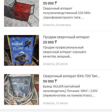
55 000 ₸
Сварочный аппарат
полупроизводственный 220-380v
,трансформаторного типа .
Переменного тока.Производство
Алматы, позавчера
Россия .Прекрасно сваривает
швы,размораживает трубы зимой и
сушит Бетон .
Продам сварочный аппарат
25 000 ₸
Продам профессиональный
сварочный аппарат хорошего
качества, мощный,
трансформаторный,электроды 3,4,5
Алматы, 26 июля
свободно варит.пишите
Сварочный аппарат BX6-700 Тип Portable AC Arc Welding Machine (переменный.
50 000 ₸
Бренд: NULIDR (китайский
производитель) Питание: 380V / 220V
(переключатель на панели) Класс:
трансформаторный сварочный
Алматы, 16 июля
аппарат (не инвертор)