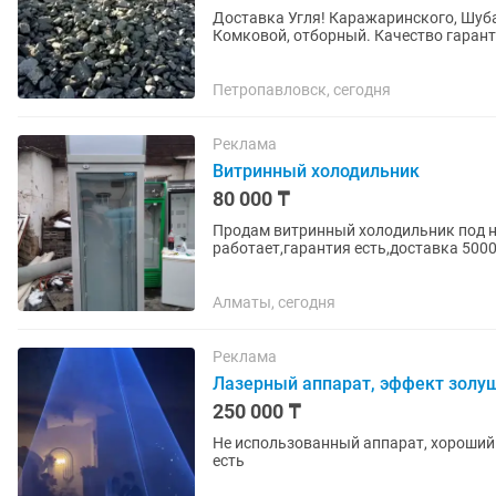
Доставка Угля! Каражаринского, Шуб
Комковой, отборный. Качество гаран
городу и в пригород. Пенсионерам...
Петропавловск, сегодня
Реклама
Витринный холодильник
80 000 ₸
Продам витринный холодильник под на
работает,гарантия есть,доставка 5000
Алматы, сегодня
Реклама
Лазерный аппарат, эффект золу
250 000 ₸
Не использованный аппарат, хороший 
есть