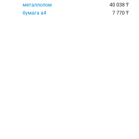
металлолом
40 038 ₸
бумага а4
7 770 ₸