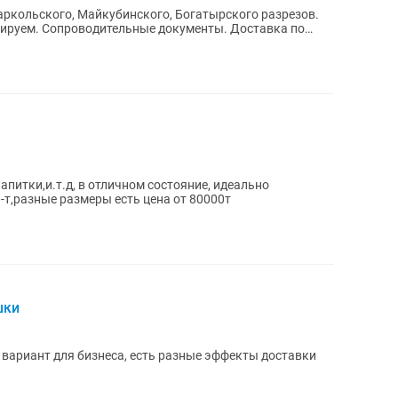
аркольского, Майкубинского, Богатырского разрезов.
тируем. Сопроводительные документы. Доставка по
питки,и.т.д, в отличном состояние, идеально
-т,разные размеры есть цена от 80000т
шки
вариант для бизнеса, есть разные эффекты доставки