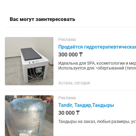
Вас могут заинтересовать
Реклама
Продаётся гидротерапевтическая
300 000 ₸
Идеальна для SPA, косметологии и медицины 🔥 С подогревом + встроенный ду
Используется для: •обертываний (теп
•промывания после...
Астана, сегодня
Реклама
Tandir, Тандир,Тандыры
30 000 ₸
Тандыры на заказ, любые размеры, у