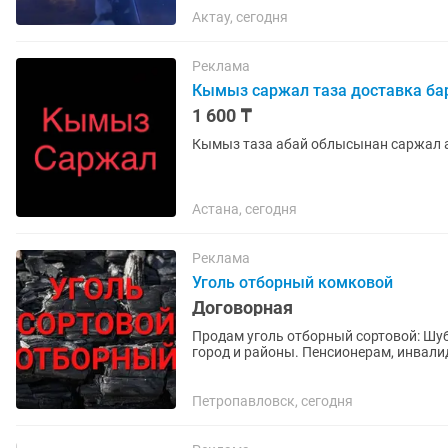
Актау, сегодня
Реклама
Кымыз саржал таза доставка ба
1 600 ₸
Кымыз таза абай облысынан саржал
Астана, сегодня
Реклама
Уголь отборный комковой
Договорная
Продам уголь отборный сортовой: Шуб
город и районы. Пенсионерам, инвали
Петропавловск, сегодня