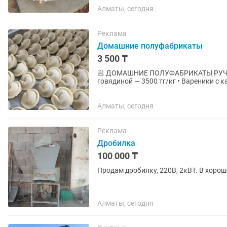
Алматы, сегодня
Реклама
Домашние полуфабрикаты
3 500 ₸
🥟 ДОМАШНИЕ ПОЛУФАБРИКАТЫ РУЧНОЙ ЛЕПКИ ⭐ ПЕЛЬМЕНИ И ВА
говядиной — 3500 тг/кг • Вареники с к
кг ⭐ МАНТЫ • Мясо + лук — 4000...
Алматы, сегодня
Реклама
Дробилка
100 000 ₸
Продам дробилку, 220В, 2кВТ. В хоро
Алматы, сегодня