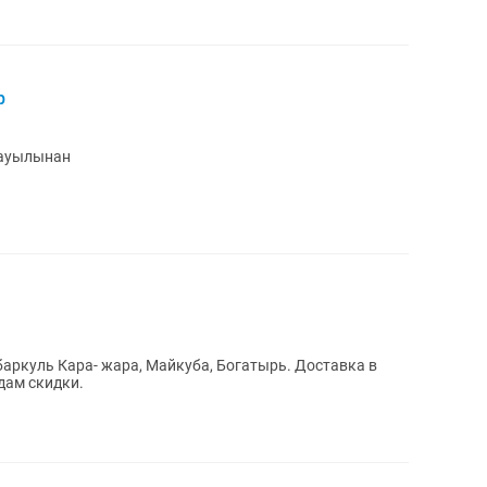
р
 ауылынан
аркуль Кара- жара, Майкуба, Богатырь. Доставка в
дам скидки.