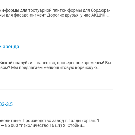
и-формы для тротуарной плитки-формы для бордюра-
ент Дорогие друзья, у нас АКЦИЯ-
.
и аренда
ской опалубки – качество, проверенное временем! Вы
твом? Мы предлагаем мелкощитовую корейскую
3-3.5
ольтные. Производство завод г. Талдыкорган: 1.
— 85 000 тг (количество 16 шт) 2. Стойки
тг...