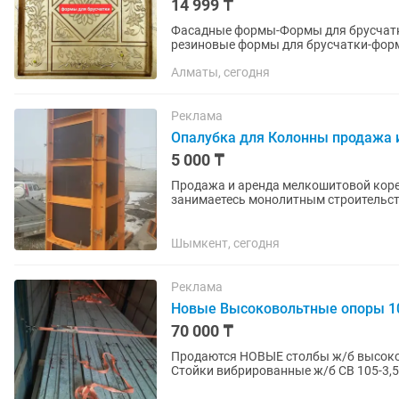
14 999 ₸
Фасадные формы-Формы для брусчатк
резиновые формы для брусчатки-формы для фасада-пигм
СКИДКИ-АКЦИЯ-до -50%!-при покупке..
Алматы, сегодня
Реклама
Опалубка для Колонны продажа 
5 000 ₸
Продажа и аренда мелкошитовой корей
занимаетесь монолитным строительс
опалубку в продаже и аренде на...
Шымкент, сегодня
Реклама
Новые Высоковольтные опоры 10
70 000 ₸
Продаются НОВЫЕ столбы ж/б высоков
Стойки вибрированные ж/б СВ 105-3,5 
вибрированные ж/б СВ 95-2,0 — 70 000 