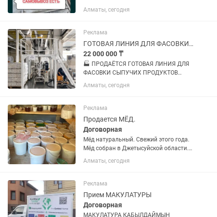
металла: аккумуляторы, радиаторы,
Алматы, сегодня
холодильники, газ плиты, стиральные
машины и т.п. - ДЕМОНТАЖ: есть
болгарка, резак и другие
Реклама
инструменты...
ГОТОВАЯ ЛИНИЯ ДЛЯ ФАСОВКИ СЫПУЧИХ ПРОДУКТОВ
22 000 000 ₸
🏭 ПРОДАЁТСЯ ГОТОВАЯ ЛИНИЯ ДЛЯ
ФАСОВКИ СЫПУЧИХ ПРОДУКТОВ
Полностью укомплектованная
Алматы, сегодня
автоматическая линия: от подачи и
дозирования продукта до групповой
упаковки в термоусадочную плёнку.
Реклама
Подходит для...
Продается МЁД.
Договорная
Мёд натуральный. Свежий этого года.
Мёд собран в Джетысуйской области.
Саркандский район. В горном районе
Алматы, сегодня
Семиречье. По городу Алматы
возможна доставка. При заказе от 10
кг. Розничная цена одного кг...
Реклама
Прием МАКУЛАТУРЫ
Договорная
МАКУЛАТУРА ҚАБЫЛДАЙМЫН