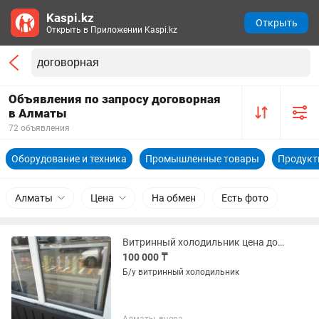
Kaspi.kz
Открыть
Открыть в Приложении Kaspi.kz
Объявления по запросу договорная
в Алматы
72 объявления
Оборудование и техника
Промышленные товары
Продукт
Алматы
Цена
На обмен
Есть фото
Витринный холодильник цена договорная
100 000 ₸
Б/у витринный холодильник