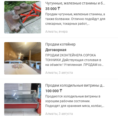
Чугунные, железные станины и болванки.
35 000 ₸
Продам чугунные, железные станины, а
также болванки. Отлично подойдут для
слесарных, токарных работ,
обустройства мастерской и других
Алматы, вчера
хозяйственных нужд. Советское
качество, высокая прочность и...
Продам котейнер
Договорная
ПРОДАМ 2КОНТЕЙНЕРА СОРОКА
ТОННИКИ ,Действующая столовая в
на объекте ! Утепленная .ПРОДАМ со
всем оборудованием!Цена договорная
Алматы, 3 августа
1.5 млн. тг.
Продам холодильные витрины для магазина
100 000 ₸
Продаются холодильные витрины в
хорошем рабочем состоянии.
Подходят для хранения мяса, колбас,
молочной продукции, полуфабрикатов,
Алматы, 3 августа
напитков и других охлажденных