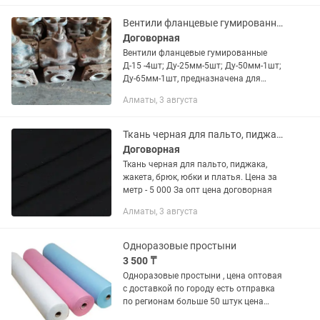
товаров. Вместительные, надежные,...
Вентили фланцевые гумированные
Договорная
Вентили фланцевые гумированные
Д-15 -4шт; Ду-25мм-5шт; Ду-50мм-1шт;
Ду-65мм-1шт, предназначена для
агрессивный среды Цены договорные.
Алматы, 3 августа
Производства Россия ( с консервации)
Ткань черная для пальто, пиджака, жакета, брюк, юбки и платья
Договорная
Ткань черная для пальто, пиджака,
жакета, брюк, юбки и платья. Цена за
метр - 5 000 За опт цена договорная
Алматы, 3 августа
Одноразовые простыни
3 500 ₸
Одноразовые простыни , цена оптовая
с доставкой по городу есть отправка
по регионам больше 50 штук цена
договорная минимальный закуп от 30