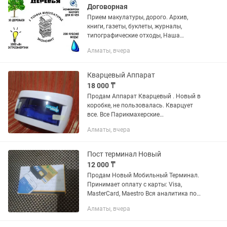
Договорная
Прием макулатуры, дорого. Архив,
книги, газеты, буклеты, журналы,
типографические отходы, Наша
компания на протяжении долгого
Алматы, вчера
времени осуществляет сбор и
переработку макулатуры на
территории города...
Кварцевый Аппарат
18 000 ₸
Продам Аппарат Кварцевый . Новый в
коробке, не пользовалась. Кварцует
все. Все Парикмахерские
принадлежности: Расчески,
Алматы, вчера
маникюрные ножницы ✂️ Кусачки для
кутикулы. Цена договорная. Так же
Продам...
Пост терминал Новый
12 000 ₸
Продам Новый Мобильный Терминал.
Принимает оплату с карты: Visa,
MasterCard, Maestro Вся аналитика по
операциям, в вашем виртуальном ,
Алматы, вчера
личном кабинете. Цена договорная.