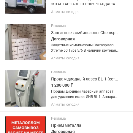
•КІТАПТАР•ГАЗЕТТЕР•ЖУРНАЛДАР•А4
ҚАҒАЗДАР•АРХИВ Бағасы келісімді,
Алматы, сегодня
өлшеп алып кетемін! Принимаю
МАКУЛАТУРУ Книги, газеты, журналы,
А4 бумагу, Архив Взвешиваю,
Реклама
забираю...
Защитные комбинезоны Chemsplash Xtreme 50 Type 5/6 СИЗ оптом
Договорная
Защитные комбинезоны Chemsplash
Xtreme 50 Type 5/6 В наличии крупная
складская партия. Новые, заводская
Алматы, сегодня
упаковка. ✅ Производитель:
Chemsplash ✅ Модель: Xtreme 50 ✅
Класс защиты: Type 5/6 ✅...
Реклама
Продам диодный лазер BL-1 (есть рассрочка на 12 мес)
1 200 000 ₸
Продам диодный лазерный аппарат
для удаления волос SHR BL-1. Аппарат
в идеальном состоянии (новый)! Доход
Алматы, сегодня
до 2 млн тенге! Длина волны - 808hm;
Частота работы - 10Гц; мощность -
600Вт. Количество...
Реклама
Прием металла
Договорная