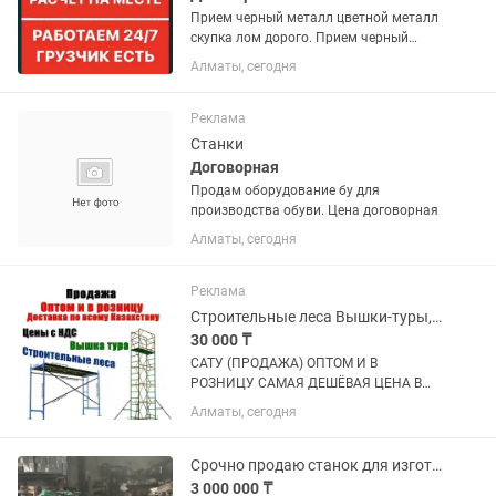
Прием черный металл цветной металл
скупка лом дорого. Прием черный
металл цветной металл скупка лом
Алматы, сегодня
дорого. ПРИНИМАЕМ ЧЕРНЫЙ И
ЦВЕТНОЙ МЕТАЛЛОЛОМ! -
ВСЕВОЗМОЖНЫЕ виды металла:
Реклама
аккумуляторы,...
Станки
Договорная
Продам оборудование бу для
производства обуви. Цена договорная
Алматы, сегодня
Реклама
Строительные леса Вышки-туры, леса на колесах, фасадные леса, Малярный стол
30 000 ₸
САТУ (ПРОДАЖА) ОПТОМ И В
РОЗНИЦУ САМАЯ ДЕШЁВАЯ ЦЕНА В
КАЗАХСТАНЕ, ЕҢ АРЗАН БАҒА
Алматы, сегодня
СТРОИТЕЛЬНЫЕ ЛЕСА ЛР-20 ЛРСП-40
ЛРСП-60 Производства (РОССИЯ
ЗАВОДСКИЕ НОВЫЕ) по ГОСТУ
Срочно продаю станок для изготовления железных губок,новый !
СЕРТИФИКАТЫ ПАСПОРТА,...
3 000 000 ₸