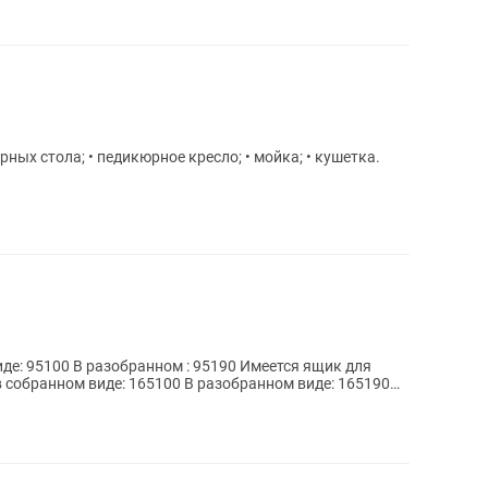
рных стола; • педикюрное кресло; • мойка; • кушетка.
де: 95100 В разобранном : 95190 Имеется ящик для