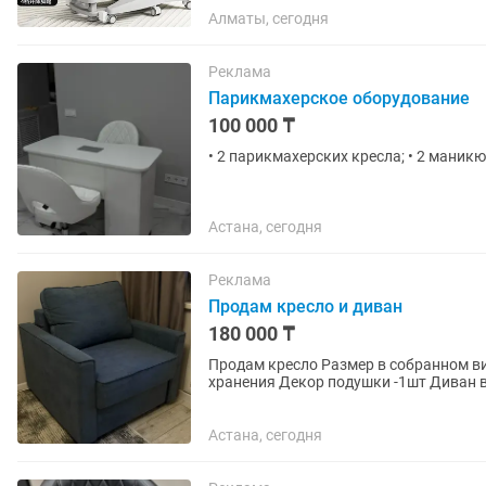
Алматы, сегодня
Реклама
Парикмахерское оборудование
100 000 ₸
• 2 парикмахерских кресла; • 2 маникю
Астана, сегодня
Реклама
Продам кресло и диван
180 000 ₸
Продам кресло Размер в собранном ви
хранения Декор подушки -1шт Диван в собранном виде: 165100 В разобранном виде: 165190
Имеется ящик для...
Астана, сегодня