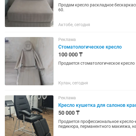
Продам кресло раскладное бескаркасн
60.
Актобе, сегодня
Реклама
Стоматологическое кресло
100 000 ₸
Продается стоматологическое кресло
Кулан, сегодня
Реклама
Кресло кушетка для салонов кра
50 000 ₸
Продается профессиональное кресло-к
педикюра, перманентного макияжа, нара
легко трансформируется в...