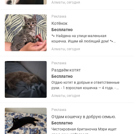
ласковая и любопытная девочка,
Алматы, сегодня
которой очень нужен свой человек и
настоящий дом. Малышка обработана
от паразитов и вакцинирована. Ищем
Реклама
для...
Котёнок
Бесплатно
🐾 Найдена на улице маленькая
кошечка. Ищем ей любящий дом! 🐾
Эта очаровательная полосатая
Алматы, сегодня
девочка была найдена на улице.
Сейчас она в безопасности и очень
ждёт свою семью. Малышка ласковая,
Реклама
добрая,...
Раздаём котят
Бесплатно
Отдаю котят в добрые и ответственные
руки. - 1 взрослая кошечка — 4 года. - 1
взрослая кошечка — 2 года. Все котята
Алматы, сегодня
и кошечки ждут любящих хозяев. Если
хотите подарить кому-то из них дом и
заботу —...
Реклама
Отдам кошечку в добрую семью.
Бесплатно
Чистокровная британочка Мэри ищет