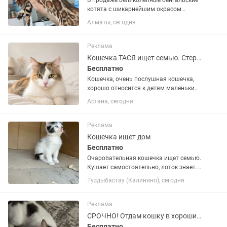
В продаже великолепные бенгальские
котята с шикарнейшим окрасом
,суппер короткой шерстью и ласклвым
Алматы, сегодня
характером .Родители привезены с
лучших питомников мира .Цены
разные от250до 300 тг в любимцы ,в...
Реклама
Кошечка ТАСЯ ищет семью. Стерилизована
Бесплатно
Кошечка, очень послушная кошечка,
хорошо относится к детям маленьким,
Будет с вами рядом спать Возраст 2
Астана, сегодня
года Стерилизована Привита
Чипирована Ходит на лоток
Пользуется когтеточкой Ласковая,
Реклама
ручная...
Кошечка ищет дом
Бесплатно
Очаровательная кошечка ищет семью.
Кушает самостоятельно, лоток знает.
Стерилизацию по возрасту
Туздыбастау (Калинино), сегодня
гарантирую
Реклама
СРОЧНО! Отдам кошку в хорошие руки
Бесплатно