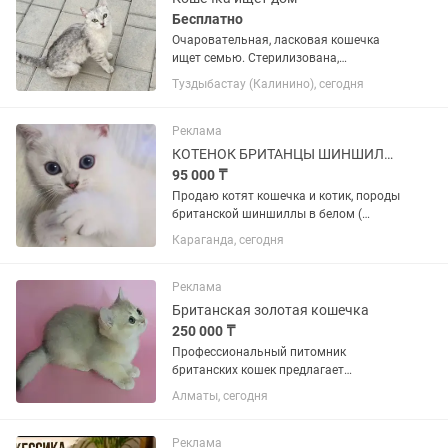
Бесплатно
Очаровательная, ласковая кошечка
ищет семью. Стерилизована,
вакцинирована, очень хорошая.
Туздыбастау (Калинино), сегодня
Реклама
КОТЕНОК БРИТАНЦЫ ШИНШИЛЛЫ
95 000 ₸
Продаю котят кошечка и котик, породы
британской шиншиллы в белом (
поинт) окрасе , голубые глаза. Котята
Караганда, сегодня
привиты, к лотку приучены. Растут в
домашних условиях, игривые, шустрые.
Реклама
Британская золотая кошечка
250 000 ₸
Профессиональный питомник
британских кошек предлагает
чистокровную британскую девочку в
Алматы, сегодня
окрасе голубое золото от шикарного
папы из Германии. Котенок будет
привит,осмотрен ветеринаром, с вет...
Реклама