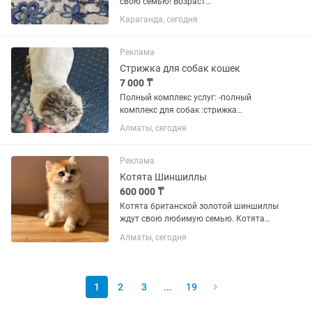
свою семью! Возраст
1год.Стерилизована.Очень
Караганда, сегодня
чистоплотная ,спокойная
девочка.Ходит на горшок с древесным
наполнителем(сверху сетка).К еде не
Реклама
прихотлива.Ласковая...
Стрижка для собак кошек
7 000 ₸
Полный комплекс услуг: -полный
комплекс для собак :стрижка
когтей,чистка ушей, гигиеническая
Алматы, сегодня
стрижка(лапок,паха,попы),купание,
сушка,стрижка по породе. -экспресс
линька для вашей кошечки: стрижка...
Реклама
Котята Шиншиллы
600 000 ₸
Котята британской золотой шиншиллы
ждут свою любимую семью. Котята
добрые и ласковые, живут c нами как
Алматы, сегодня
полноценные члены семьи. Родители
выставочные кошечки c титулами
чемпионов. Koтята пoлучает...
1
2
3
...
19