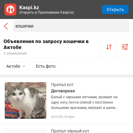
Kaspi.kz
Открыть
Открыть в Приложении Kaspi.kz
Объявления по запросу кошечки в
Актобе
2 объявления
Актобе
Есть фото
Пропал кот
Договорная
Белый с черными пятнами, хромает на
одну ногу, почти слепой с постоянно
большими зрачками, мяукает и шипит,
ищем 2 недели, пропал в районе
Актобе, вчера
шанхая, Пожарский, отегена
турмагамбетова 36,зовут Кокс
Пропал чёрный кот