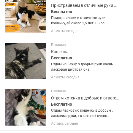
Пристраиваем в отличные руки кошечку. Ласкуша, стерилизована
Бесплатно
Пристраиваем в отличные руки
кошечку, ей около 2,5 лет. Было
потомство, сейчас стерилизованна,
Алматы, сегодня
отлично знает лоток, любит и сухой и
влажный, игривая, любит поститься и
обниматься. Нужны заботливые и...
Реклама
Кошечка
Бесплатно
Отдам кошечку в добрые руки.очень
ласковая шустрая она.
Алматы, сегодня
Реклама
Отдам котенка в добрые и ответственные руки
Бесплатно
Отдам ласковую кошечку в добрые ,
ласковые руки, т.к котенок очень
ручной, игривый и ласковый. 4-5
Астана, сегодня
месяца, активная, контактная, не
агрессивная, очень смышленная не по