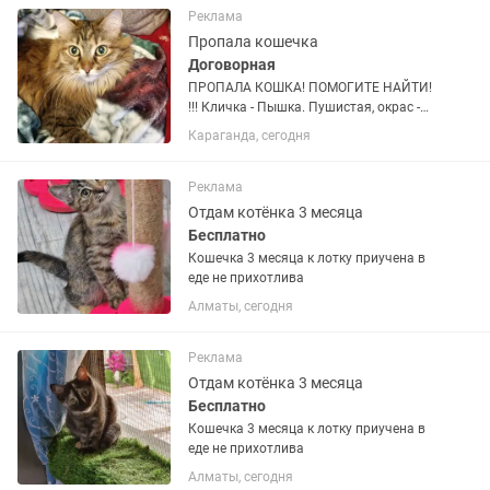
возрасту и смешная, ласковая,...
Реклама
Пропала кошечка
Договорная
ПРОПАЛА КОШКА! ПОМОГИТЕ НАЙТИ!
!!! Кличка - Пышка. Пушистая, окрас -
коричневый (с рыжими пятнами).
Караганда, сегодня
Пропала с ул. Можайского- 9. Любую
информацию о местонахождении
питомца просим сообщить по...
Реклама
Отдам котёнка 3 месяца
Бесплатно
Кошечка 3 месяца к лотку приучена в
еде не прихотлива
Алматы, сегодня
Реклама
Отдам котёнка 3 месяца
Бесплатно
Кошечка 3 месяца к лотку приучена в
еде не прихотлива
Алматы, сегодня