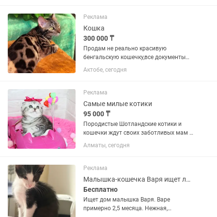
Реклама
Кошка
300 000 ₸
Продам не реально красивую
бенгальскую кошечку,все документы
имеются паспорт о вакцинах..кошка
Актобе, сегодня
привита, и стерилизованна..приучена к
лотку...имеется фирменный лоток
который отдам в подарок..кушает...
Реклама
Самые милые котики
95 000 ₸
Породистые Шотландские котики и
кошечки ждут своих заботливых мам и
пап. Яркие мраморные окрасы на
Алматы, сегодня
серебре. Рисунок четкий, ровный,
симметричный. Воспитанные, очень
умные парниши и девчули знают...
Реклама
Малышка-кошечка Варя ищет любящую семью.
Бесплатно
Ищет дом малышка Варя. Варе
примерно 2,5 месяца. Нежная,