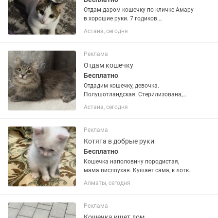
Отдам даром кошечку по кличке Амару
в хорошие руки. 7 годиков.
Стерилизованная, привитая,
Астана, сегодня
приручена к лотку. Всю помощь по
питанию, осмотры, походу в
ветклинику при необходимости
Реклама
обеспечу. От вас...
Отдам кошечку
Бесплатно
Отдадим кошечку, девочка.
Полушотландская. Стерилизована,
привитая. Возраст - один год.
Астана, сегодня
Приученная к лотку, аккуратная,
игривая, чистая.
Реклама
Котята в добрые руки
Бесплатно
Кошечка наполовину породистая,
мама вислоухая. Кушает сама, к лотку
приучена
Алматы, сегодня
Реклама
Кошечка ищет дом