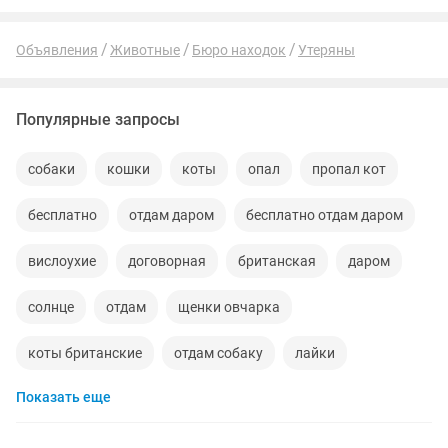
Объявления
Животные
Бюро находок
Утеряны
Популярные запросы
собаки
кошки
коты
опал
пропал кот
бесплатно
отдам даром
бесплатно отдам даром
вислоухие
договорная
британская
даром
солнце
отдам
щенки овчарка
коты британские
отдам собаку
лайки
Показать еще
котейка
сиамская кошка
котята
девочка
нашел
поиск кошки
котята да
фотографии