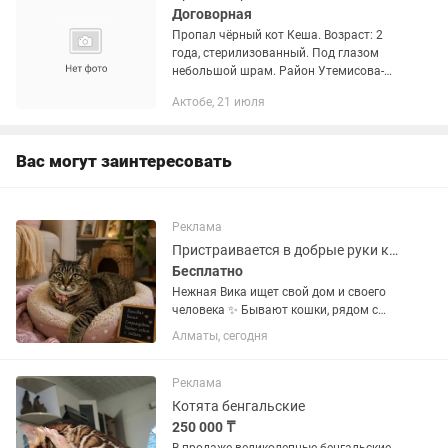
Договорная
Пропал чёрный кот Кеша. Возраст: 2
года, стерилизованный. Под глазом
небольшой шрам. Район Утемисова-
Джамбула (Курмыш)
Актобе, 21 июля
Вас могут заинтересовать
Реклама
Пристраивается в добрые руки кошка
Бесплатно
Нежная Вика ищет свой дом и своего
человека ✨ Бывают кошки, рядом с
которыми в доме сразу становится
Алматы, сегодня
уютно и тепло. Вика — именно такая.
Она создана для тихих вечеров,
ласковых мурлыканий и искренней...
Реклама
Котята бенгальские
250 000 ₸