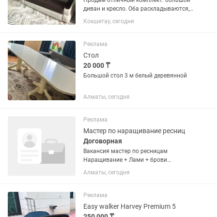
Продам отличный комплект: большой
диван и кресло. Оба раскладываются,
внутри много места для вещей.
Кокшетау, сегодня
Подойдет для дома, съемной квартиры
или дачи. Спальные места: И диван, и
кресло легко катятся...
Реклама
Стол
20 000 ₸
Большой стол 3 м белый деревянной
Алматы, сегодня
Реклама
Мастер по наращивание ресниц
Договорная
Вакансия мастер по ресницам
Наращивание + Лами + брови
Материалы наши ✨ Вакансия: Мастер
Алматы, сегодня
по наращиванию ресниц ✨ В уютную
студию требуется мастер по
наращиванию ресниц 💫 📍 Условия: —
Реклама
График...
Easy walker Harvey Premium 5
250 000 ₸