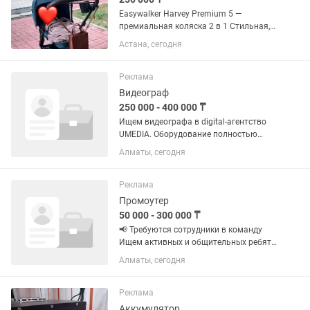
Easywalker Harvey Premium 5 —
премиальная коляска 2 в 1 Стильная,
легкая и невероятно маневренная
Астана, сегодня
коляска премиум-класса, созданная
для комфортных прогулок с рождения
и до 4 лет (до 22 кг)....
Реклама
Видеограф
250 000 - 400 000 ₸
Ищем видеографа в digital-агентство
UMEDIA. Оборудование полностью
предоставляем — ваша задача
Алматы, сегодня
снимать крутой контент по ТЗ и
частично монтировать его. Работаем с
большим количеством проектов в...
Реклама
Промоутер
50 000 - 300 000 ₸
📢 Требуются сотрудники в команду
Ищем активных и общительных ребят
для работы с посетителями на
Алматы, сегодня
городских локациях. Обязанности: 1)
Общение с людьми на улице и в местах
с большим потоком 2)...
Реклама
Аккумулятор