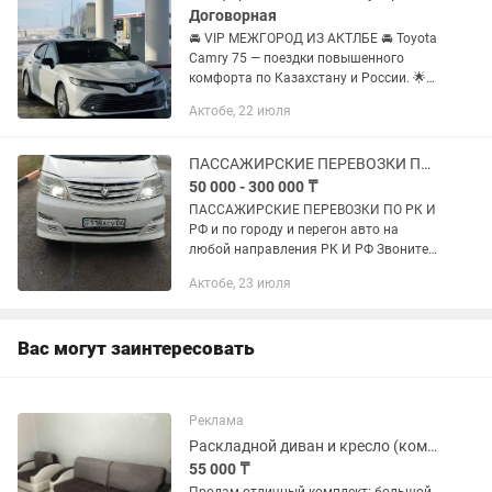
Договорная
🚘 VIP МЕЖГОРОД ИЗ АКТЛБЕ 🚘 Toyota
Camry 75 — поездки повышенного
комфорта по Казахстану и России. 🌟
Если вы цените комфорт, чистоту и
Актобе, 22 июля
спокойную дорогу, то это именно тот
вариант, который вам нужен. ✅...
ПАССАЖИРСКИЕ ПЕРЕВОЗКИ ПО РК И РФ и по городу
50 000 - 300 000 ₸
ПАССАЖИРСКИЕ ПЕРЕВОЗКИ ПО РК И
РФ и по городу и перегон авто на
любой направления РК И РФ Звоните
рада слышать вас удобное для вас
Актобе, 23 июля
время машина Тойота алфард 7шт
Камри 5шт а также оказываем услуги...
Вас могут заинтересовать
Реклама
Раскладной диван и кресло (комплект с ящиками)
55 000 ₸