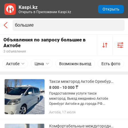
Kaspi.kz
Открыть
Открыть в Приложении Kaspi.kz
Объявления по запросу большие в
Актобе
3 объявления
Актобе
Цена
Возможен выезд
Есть фото
Такси межгород Актобе Оренбург Актобе
8 000 - 10 000 ₸
Предоставляем услуги такси
межгород. Выезд ежедневно Актобе
Оренбург Актобе и др.города РФ.
Автомобили все класса иномарок,
Актобе, 17 июля
поездка с нами это
комфортабельность и безопасность,
адекватная езда...
Комфортабельные междугородние перевозки!