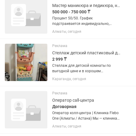
подключался через...
Мастер маникюра и педикюра, ногтевой сервис. Nail мастер
500 000 - 750 000 ₸
Процент 50/50. График
подстраивается индивидуально,
желательно 5/2. Поток клиентов
Алматы, сегодня
большой Обязанности: •Аппаратный /
комбинированный маникюр •Покрытие
гель-лаком, выравнивание
Реклама
•Соблюдение...
Стеллаж детский пластиковый для игрушек
2 999 ₸
Стеллаж для детской комнаты по
выгодной цене и в хорошем
состоянии.У меня есть больше
Караганда, сегодня
15шт.Пишите на
Реклама
Оператор call-центра
Договорная
Оператор колл-центра | Клиника Flebo
One (Алматы / Астана) Мы — клиника
Flebo One, специализируемся на
Алматы, сегодня
лечении варикоза и геморроя без
разрезов, шрамов и госпитализации.