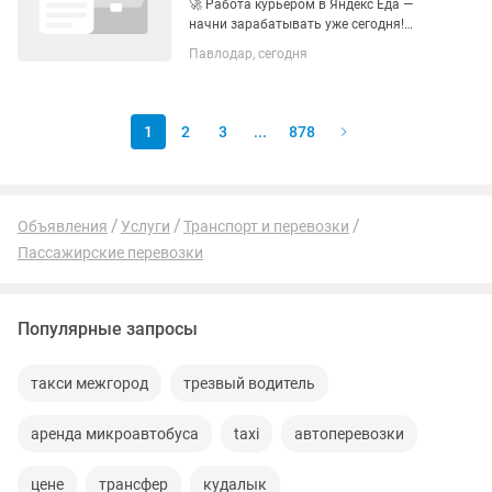
🚀 Работа курьером в Яндекс Еда —
начни зарабатывать уже сегодня!
Ищешь удобную работу с гибким
Павлодар, сегодня
графиком? Присоединяйся и
зарабатывай на своих условиях. 💰
Хороший доход — чем больше
заказов...
1
2
3
...
878
Объявления
Услуги
Транспорт и перевозки
Пассажирские перевозки
Популярные запросы
такси межгород
трезвый водитель
аренда микроавтобуса
taxi
автоперевозки
цене
трансфер
кудалык