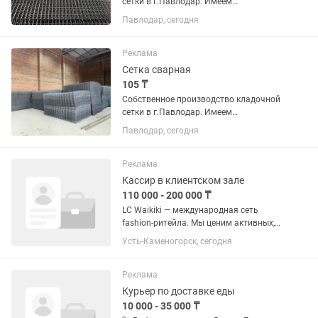
сетки в г.Павлодар. Имеем
возможность изготовить сетку
Павлодар, сегодня
арматурную - кладочную ,
изготовленную из проволоки ВР-1 d3,
d4, d5, d6, d6.5, d8, d10 по вашим
Реклама
эскизам и...
Сетка сварная
105 ₸
Собственное производство кладочной
сетки в г.Павлодар. Имеем
возможность изготовить сетку
Павлодар, сегодня
арматурную - кладочную ,
изготовленную из проволоки ВР-1 d3,
d4, d5, d6, d6.5, d8, d10 по вашим
Реклама
эскизам и...
Кассир в клиентском зале
110 000 - 200 000 ₸
LC Waikiki — международная сеть
fashion-ритейла. Мы ценим активных,
внимательных и дружелюбных
Усть-Каменогорск, сегодня
сотрудников, которые любят моду и
умеют работать с людьми.
Приглашаем в команду...
Реклама
Курьер по доставке еды
10 000 - 35 000 ₸