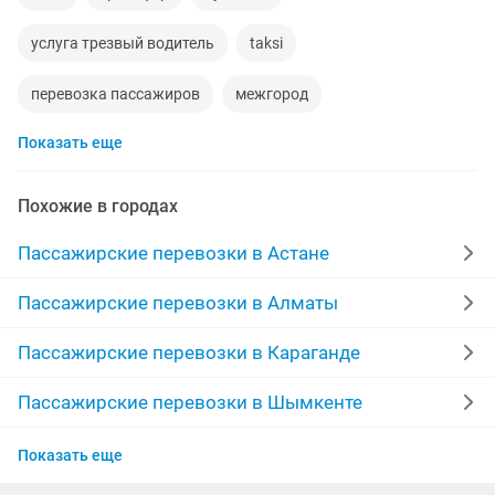
услуга трезвый водитель
taksi
перевозка пассажиров
межгород
Показать еще
перевозки пассажирские
договорная
заказ микроавтобуса
минивен
минивэн
Похожие в городах
аренда авто
свадьба
водители
Пассажирские перевозки в Астане
перевозка межгород
любая работа
Пассажирские перевозки в Алматы
чунджа горячие
транспортные услуги
Пассажирские перевозки в Караганде
минивэн мест
услуги минивэна
с выездом
Пассажирские перевозки в Шымкенте
Пассажирские перевозки в Усть-Каменогорске
пассажирские
пассажирские услуги
комфорта
Показать еще