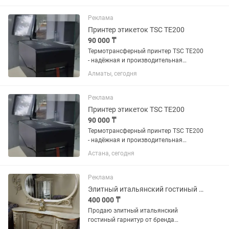
потому что после установки поняли,
что для нашей...
Реклама
Принтер этикеток TSC TE200
90 000 ₸
Термотрансферный принтер TSC ТE200
- надёжная и производительная
модель для печати этикеток и
Алматы, сегодня
штрихкодов. Подходит для склада,
магазина, маркетплейсов и
производства. Скорость печати до 152
Реклама
мм/сек...
Принтер этикеток TSC TE200
90 000 ₸
Термотрансферный принтер TSC ТE200
- надёжная и производительная
модель для печати этикеток и
Астана, сегодня
штрихкодов. Подходит для склада,
магазина, маркетплейсов и
производства. Скорость печати до 152
Реклама
мм/сек...
Элитный итальянский гостиный гарнитур от бренда Camelgroup
400 000 ₸
Продаю элитный итальянский
гостиный гарнитур от бренда