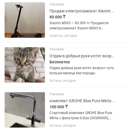
Процедура занимает 30 минут...
Реклама
Продам электросамокат Xiaomi M365
85 000 ₸
Xiaomi M365 — 85 000 тг Продается
электросамокат Xiaomi M365 в
отличном состоянии. Пользовались
Алматы, сегодня
около 2 лет, ездили аккуратно. Есть
лишь несколько небольших, почти
незаметных царапин, в остальном...
Реклама
Отдам в добрые руки котят возраст чуть больше месяца без породы
Бесплатно
Отдам добрые руки котят возрост чуть
больше месяца без породы
Астана, сегодня
Реклама
комплект GROHE Blue Pure Minta с фильтром S-Size (30589000), хром.
100 000 ₸
Стартовый комплект GROHE Blue Pure
Minta с фильтром S-Size (30589000),
хром Пользовались всего около 1
Астана, сегодня
месяца. Продаем не из-за состояния, а