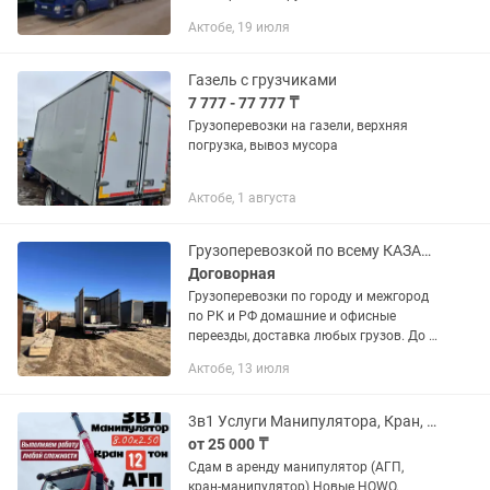
спецификаций и объёмов. По городу и
Актобе, 19 июля
межгород Работаем 24/7 - рассчитаем
вашу перевозку Работаем в...
Газель с грузчиками
7 777 - 77 777 ₸
Грузоперевозки на газели, верхняя
погрузка, вывоз мусора
Актобе, 1 августа
Грузоперевозкой по всему КАЗАХСТАНУ И по РФ
Договорная
Грузоперевозки по городу и межгород
по РК и РФ домашние и офисные
переезды, доставка любых грузов. До 4
тонн АДР(опасные грузы) от двери до
Актобе, 13 июля
двер. Режим работы 24/7 Оплата
договорная. Наличный и...
3в1 Услуги Манипулятора, Кран, АГП, автовышка
от 25 000 ₸
Сдам в аренду манипулятор (АГП,
кран-манипулятор) Новые HOWO,