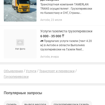
Транспортная компания TAMERLAN
TRANS осуществляет : Грузоперевозки
по Казахстану и СНГ, Страны
Евразийской экономического союза.
Актобе, 23 июля
Доставка груза отдельной машиной от
двери до двери. Перевозка...
Услуги газелиста грузоперевозки
6 000 - 35 000 ₸
🚛 Предлагаю услуги газели (тент 4.20
м) в Актобе и области Выполняю
грузоперевозки на Газели Next
(длинномер — 4.20 м). Подходит для
Актобе, вчера
разных задач: ✔️ Перевозка
стройматериалов (гипс, цемент,...
Объявления
Услуги
Транспорт и перевозки
Грузоперевозки
Популярные запросы
газель
вывоз мусора
грузоперевозки газель