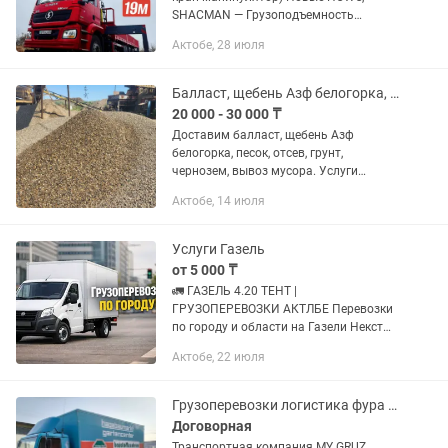
SHACMAN — Грузоподъемность
автомобиля: от 10 до 15 тонн —
Актобе, 28 июля
Грузоподъемность стрелы: от 8 до 12
тонн — Вылет стрелы: от 12 до 16.5...
Балласт, щебень Азф белогорка, песок,отсев, чернозем, грунт, вывоз мусора
20 000 - 30 000 ₸
Доставим балласт, щебень Азф
белогорка, песок, отсев, грунт,
чернозем, вывоз мусора. Услуги
Погрузчика, трактора
Актобе, 14 июля
Услуги Газель
от 5 000 ₸
🚛 ГАЗЕЛЬ 4.20 ТЕНТ |
ГРУЗОПЕРЕВОЗКИ АКТЛБЕ Перевозки
по городу и области на Газели Некст
Длина кузова 4.20 м (длинномер) ✅
Актобе, 22 июля
Стройматериалы (гипс, цемент,
профлист и т.д.) ✅ Переезды
(квартиры, дома) ✅...
Грузоперевозки логистика фура 10 тонник газель межгород Актобе Шымкент Алма
Договорная
Транспортная компания MY GRUZ