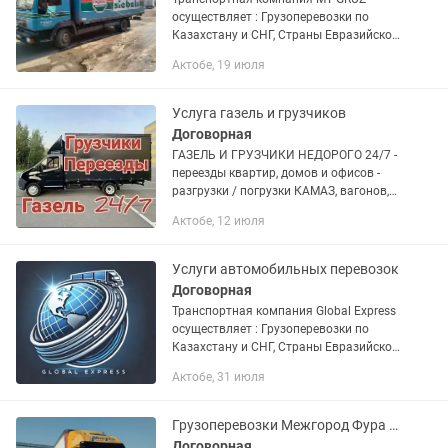
осуществляет : Грузоперевозки по
Казахстану и СНГ, Страны Евразийской
экономического союза. Доставка груза
Актобе, 19 июля
отдельной машиной от двери до двери.
Перевозка негабарита,...
Услуга газель и грузчиков
Договорная
ГАЗЕЛЬ И ГРУЗЧИКИ НЕДОРОГО 24/7 -
переезды квартир, домов и офисов -
разгрузки / погрузки КАМАЗ, вагонов,
контейнеров и фур - подъем
Актобе, 12 июля
стройматериалов на любой этаж -
складские и подсобные работы -...
Услуги автомобильных перевозок
Договорная
Транспортная компания Global Express
осуществляет : Грузоперевозки по
Казахстану и СНГ, Страны Евразийской
экономического союза. Доставка груза
Актобе, 31 июля
отдельной машиной от двери до двери.
Перевозка...
Грузоперевозки Межгород Фура Тент площадки Газельи Астана Алматы Семей Ақта
Договорная