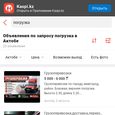
Kaspi.kz
Открыть
Открыть в Приложении Kaspi.kz
Объявления по запросу погрузка в
Актобе
23 объявления
Актобе
Цена
Возможен выезд
Есть фото
Грузоперевозки
5 000 - 6 000 ₸
Грузоперевозки по городу, межгород,
район. Боковая, верхняя погрузка.
Высота 2.30, длина 5.20.
Грузоперевозки по городу и области
Актобе, 5 августа
-Чистый кузов; -Офисные переезды;
-Квартирные переезды; -Дачные...
Грузоперевозки,доставка,переезды.