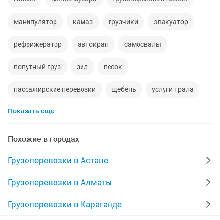
манипулятор
камаз
грузчики
эвакуатор
рефрижератор
автокран
самосвалы
попутный груз
зил
песок
пассажирские перевозки
щебень
услуги трала
Показать еще
пианино
услуги погрузчика
автовышка
перевозки
доставка груза
недорогой
Похожие в городах
услуги газели
дороги
длинномер
мебельщик
Грузоперевозки в Астане
вывоз строительного мусора
доставка
отсев
Грузоперевозки в Алматы
навоз
камаз самосвал
услуги манипулятора
Грузоперевозки в Караганде