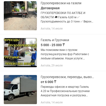
Грузоперевозки на газели
Договорная
ГРУЗОПЕРЕВОЗКИ ПО АКТЛБЕ И
ОБЛАСТИ 🚚 Газель 6,60 м ✅
Грузоподъемность до 3 тонн ✅ Верхняя
и боковая погрузка ✅ Перевозка
Актобе, 14 июля
стройматериалов, металлопроката,
оборудования, мебели и других грузов
✅...
Газель и Грузчики
5 000 - 25 000 ₸
Мы поможем вам с грузом:
погрузка,разгрузка фур Работаем с
любым объемом. Наши услуги:
Доставка грузов,мебели,бытовой
Актобе, 29 июля
техники. Квартирные переезды.
Офисные переезды. Перевозка
мебели,пианино и другой...
Грузоперевозки, переезды, вывоз мусорка, Газель 4,20
от 6 000 ₸
Переезды офисов и квартир Газель
4.20 м Профессиональные грузчики
Аккуратная погрузка и разгрузка
Перевозка мебели, техники, коробок
Актобе, 14 июля
Работаем быстро и недорого