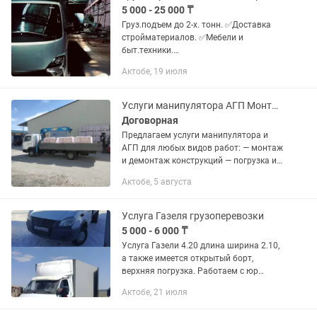
5 000 - 25 000 ₸
Груз.подъем до 2-х. тонн. ✅Доставка
стройматериалов. ✅Мебели и
быт.техники.
✅Переезды;Квартирные,офисные,дачн
Актобе, 19 июля
ые. ✅Погрузка-разгрузка.
✅Оперативно,аккуратно и надежно.
✅Работаем 24/7 (постоянным...
Услуги манипулятора АГП Монтаж / Демонтаж Почасовая аренда
Договорная
Предлагаем услуги манипулятора и
АГП для любых видов работ: — монтаж
и демонтаж конструкций — погрузка и
перевозка грузов — установка
Актобе, 5 августа
оборудования — строительные и
высотные работы
✅Грузоподъёмность...
Услуга Газеля грузоперевозки
5 000 - 6 000 ₸
Услуга Газели 4.20 длина ширина 2.10,
а также имеется открытый борт,
верхняя погрузка. Работаем с юр
лицами предоставляем все документы.
Актобе, 21 июля