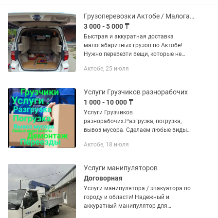
Грузоперевозки Актобе / Малогабаритный груз / Доставка
3 000 - 5 000 ₸
Быстрая и аккуратная доставка
малогабаритных грузов по Актобе!
Нужно перевезти вещи, которые не
влезают в легковую машину, а
Актобе, 25 июля
заказывать большую Газель — дорого
и нецелесообразно? Предлагаю
услуги...
Услуги Грузчиков разнорабочих
1 000 - 10 000 ₸
Услуги Грузчиков
разнорабочих.Разгрузка, погрузка,
вывоз мусора. Сделаем любые виды
работы. Звоните в любое время.
Актобе, 18 июля
Услуги манипуляторов
Договорная
Услуги манипулятора / эвакуатора по
городу и области! Надежный и
аккуратный манипулятор для
перевозки грузов любой сложности.