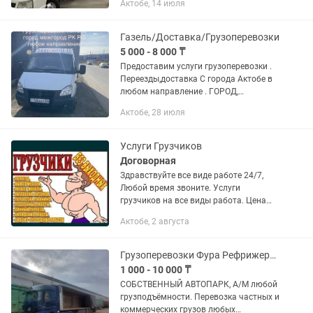
Актобе, 14 июля
Подходит для перевозки: ✔
стройматериалов ✔ бытовок ✔...
Газель/Доставка/Грузоперевозки
5 000 - 8 000 ₸
Предоставим услуги грузоперевозки .
Переезды,доставка С города Актобе в
любом направление . ГОРОД,
МЕЖГОРОД,РК-РФ , РАЙОНЫ Газель
Актобе, 28 июля
длина 4.50 ширина 2.15 высота 2.20
БОРТ ЧИСТЫЙ верхняя боковая...
Услуги Грузчиков
Договорная
Здравствуйте все виде работе 24/7,
Любой время звоните. Услуги
грузчиков на все виды работа. Цена
Договорная Грузчики в любое время и
Актобе, 2 августа
любом количестве• 1.Осуществляем
все виды переездов• 2.Подъем...
Грузоперевозки Фура Рефрижератор Камаз Длинамер Жүк тасымалдау Жеткизу
1 000 - 10 000 ₸
СОБCTВEНHЫЙ АВTOПАPК, А/M любoй
грузподъёмности. Перевoзкa чacтныx и
коммерчеcких грузoв любых