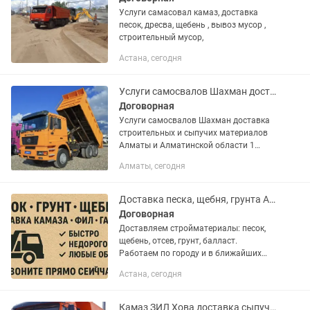
Услуги самасовал камаз, доставка
песок, дресва, щебень , вывоз мусор ,
строительный мусор,
Астана, сегодня
Услуги самосвалов Шахман доставка строительных и сыпучих материалов Алматы
Договорная
Услуги самосвалов Шахман доставка
строительных и сыпучих материалов
Алматы и Алматинской области 1
Сникерс заводской смесь мытого песка
Алматы, сегодня
и камня гравия. 2 Щпс (смесь Щебня и
песка мытого) 50/50 по...
Доставка песка, щебня, грунта Астана и пригороды24/7
Договорная
Доставляем стройматериалы: песок,
щебень, отсев, грунт, балласт.
Работаем по городу и в ближайших
районах. Быстро, надежно, по
Астана, сегодня
договоренности! Предлагаем: – Песок
строительный, карьерный, речной –...
Камаз ЗИЛ Хова доставка сыпучих строительных материалов