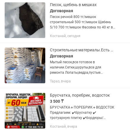
Песок, щебень в мешках
Договорная
Песок речной 800 тг/мешок
строительный 500 тг/мешок Щебень
5/10 700 тг/мешок Фасовка по 40 кг в
мешках Доставка оплачивается
Костанай, сегодня
отдельно
Строительные материалы.Есть Доставка !Цемент.Песок.Отсев.Мытый песок
Договорная
Мытый песок,все готовое в
наличии.Сетки,шурупы,все для
ремонта Лопаты,ведра,пустые
мешки,гипс,кафельный клей и тд….
Тараз, вчера
Брусчатка, поребрик, водосток
3 500 ₸
БРУСЧАТКА🔹ПОРЕБРИК🔹ВОДОСТОК
Предлагаем: ✔️брусчатку ✔️
тротуарную плитку ✔️бордюры/
поребрики ✔️водосток Широкая
Костанай, вчера
цветовая гамма: красный, жёлтый,