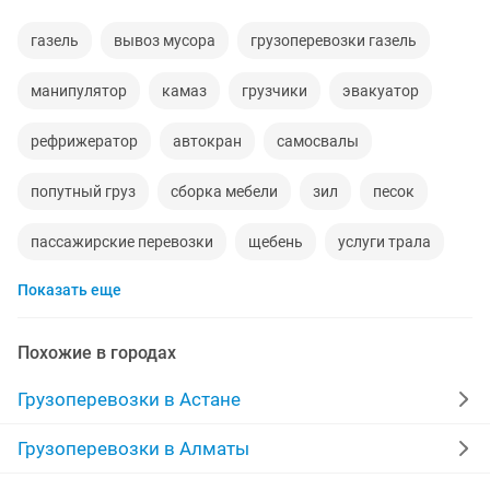
газель
вывоз мусора
грузоперевозки газель
манипулятор
камаз
грузчики
эвакуатор
рефрижератор
автокран
самосвалы
попутный груз
сборка мебели
зил
песок
пассажирские перевозки
щебень
услуги трала
Показать еще
пианино
услуги погрузчика
перевозки
доставка груза
недорогой
дороги
Похожие в городах
длинномер
мебельщик
Грузоперевозки в Астане
вывоз строительного мусора
доставка
отсев
Грузоперевозки в Алматы