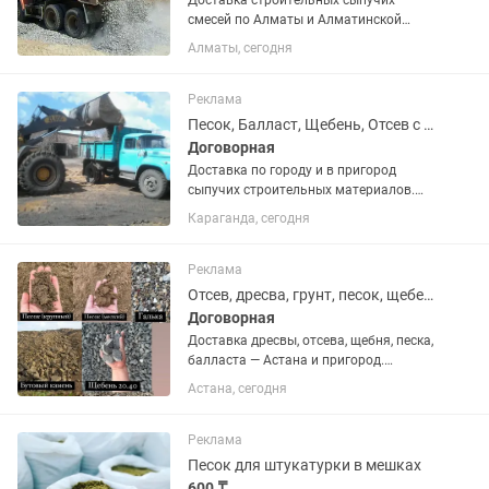
Доставка строительных сыпучих
смесей по Алматы и Алматинской
области 1. Песок (обогащенный и
Алматы, сегодня
барханный) 2. Щебень (мелкий,
средний, крупный) 3. Отсев 4. ПГС
(песчано-гравийная смесь) 5. Балласт
Реклама
6....
Песок, Балласт, Щебень, Отсев с доставкой.
Договорная
Доставка по городу и в пригород
сыпучих строительных материалов.
Песок карьерный штукатурный,
Караганда, сегодня
Балласт речной мытый, Щебень
разных фракций, Отсев и др.
Осуществляем доставку на а.м. ЗИЛ
Реклама
от3.0 до 6.0...
Отсев, дресва, грунт, песок, щебень, балласт
Договорная
Доставка дресвы, отсева, щебня, песка,
балласта — Астана и пригород.
Поставляем строительные материалы
Астана, сегодня
по городу и в близлежащие районы.
Работаем с частными лицами и
организациями. Быстро, надёжно,...
Реклама
Песок для штукатурки в мешках
600 ₸