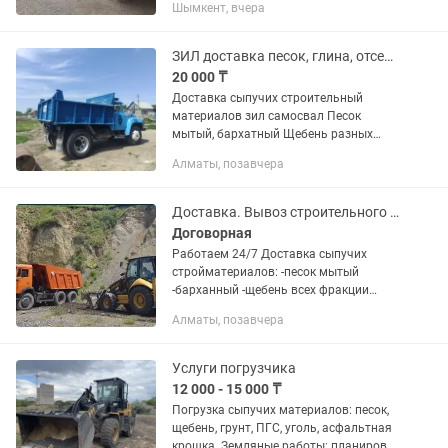
Шымкент, вчера
ЗИЛ доставка песок, глина, отсев, щебень, камень, гравий, сникерс, баласт
20 000 ₸
Доставка сыпучих строительный
материалов зил самосвал Песок
мытый, бархатный Щебень разных
фракций Отсев под брусчатку Сникерс
Алматы, позавчера
для бетонных работ Балласт и гравий
звоните в любое время или пишите p...
Доставка. Вывоз строительного мусора
Договорная
Работаем 24/7 Доставка сыпучих
стройматериалов: -песок мытый
-барханный -щебень всех фракции
-отсев -сникерс -гравий -ПГС -балласт
Алматы, позавчера
-камень -глина -чернозем -кирпич
-уголь и др. Вывоз: -строй...
Услуги погрузчика
12 000 - 15 000 ₸
Погрузка сыпучих материалов: песок,
щебень, грунт, ПГС, уголь, асфальтная
крошка. Земляные работы: планировка