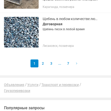
участков, выравнивание территории,
Караганда, позавчера
срезка грунта. Уборка территории:
чистка и погрузка...
Щебень в любом количестве любой фракции доставка песок строительный
Договорная
Щебень песок в любой время
Лисаковск, позавчера
1
2
3
...
7
Объявления
Услуги
Транспорт и перевозки
Грузоперевозки
Популярные запросы