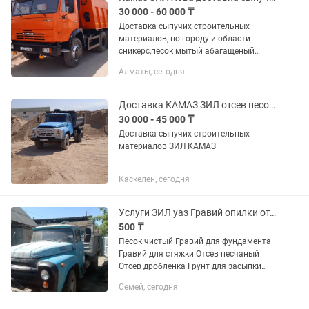
30 000 - 60 000 ₸
Доставка сыпучих строительных
материалов, по городу и области
сникерс,песок мытый абагащеный
барханый, глина камни щебень разной
Алматы, сегодня
фракции, отсев, пгс,шгс, балласт и т. Д.,
А также уголь дрова навоз ,...
Доставка КАМАЗ ЗИЛ отсев песок сникерс балласт пгс щебень навоз чернозем
30 000 - 45 000 ₸
Доставка сыпучих строительных
материалов ЗИЛ КАМАЗ
Каскелен, сегодня
Услуги ЗИЛ уаз Гравий опилки отсев глина песок щебень грунт
500 ₸
Песок чистый Гравий для фундамента
Гравий для стяжки Отсев песчаный
Отсев дробленка Грунт для засыпки
Глина строительная Асбест на крышу
Семей, сегодня
утеплитель Забутовочный бетон для
экономии цемента и сил Шлак...