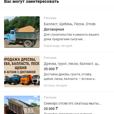
Вас могут заинтересовать
Реклама
Балласт, Щебень, Песок, Отсев.
Договорная
Для строительства и ремонта вашего
дома предлагаем сыпучие
строительные материалы : Балласт
Караганда, сегодня
речной мытый, Песок штукатурный
карьерный, Щебень разных фракций,
Отсев. Доставляем по городу и в...
Реклама
Дресва, грунт, песок, балласт, щебень
35 000 ₸
Доставка дресвы, грунта, отсева,
щебня, песка, балласта — Астана и
пригород. Поставляем строительные
Астана, сегодня
материалы по городу и в близлежащие
районы. Работаем с частными лицами
и организациями. Быстро,...
Реклама
Сникерс отсев пгс окатыш мытый песок бархан Балласт камень гпс отсев
20 000 ₸