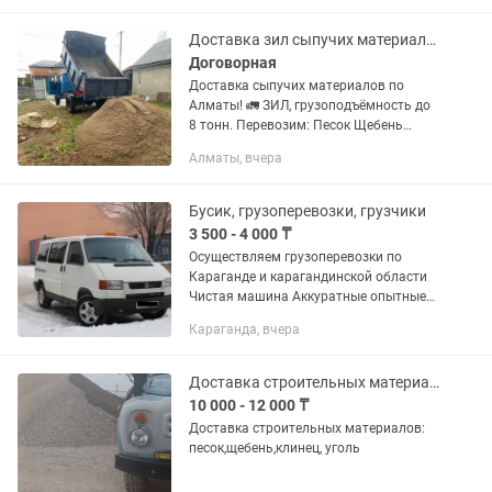
синий, зелёный и другие оттенки.
Строительные...
Доставка зил сыпучих материалов сникерс пгс песок бархан отсев
Договорная
Доставка сыпучих материалов по
Алматы! 🚛 ЗИЛ, грузоподъёмность до
8 тонн. Перевозим: Песок Щебень
Отсев Гравий Чернозём ПГС
Алматы, вчера
Строительный мусор ✅ Быстрая
подача машины ✅ Доставка по всему...
Бусик, грузоперевозки, грузчики
3 500 - 4 000 ₸
Осуществляем грузоперевозки по
Караганде и карагандинской области
Чистая машина Аккуратные опытные
грузчики Масса груза до 800 кг
Караганда, вчера
Габариты до 2,5м 1,4м 0,7м Перевозим
домашние вещи: сумки,...
Доставка строительных материалов
10 000 - 12 000 ₸
Доставка строительных материалов:
песок,щебень,клинец, уголь