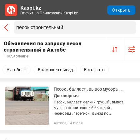
Kaspi.kz
Открыть
Открыть в Приложении Kaspi.kz
Объявления по запросу песок
строительный в Актобе
1 объявление
Актобе
Возможен выезд
Есть фото
Песок , балласт , вывоз мусора , перегной , чернозем .
Договорная
Песок , балласт мелкий грубый , вывоз
мусора строительный бытовой ,
чернозем , перегной , выезд по
районам обр 24/7📞
Актобе, 14 июля