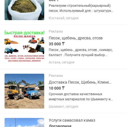
Реализуем строительный(карьерный)
песок. Используемый для: - штукатурки
стен ; - кладки кирпича ; - кладки печей,
Костанай, сегодня
тандыров и др. В наличии всегда есть
нужный объем от 1 мешка до 100ни
тонн....
Реклама
Песок, щебень, дресва, отсев
35 000 ₸
Песок , щебень , дресва, отсев , сникерс,
балласт . Получите лучший выбор
сыпучих материалов для вашего
Астана, сегодня
проекта с нашей помощью! Мы
предлагаем высококачественный
песок, щебень и отсев, который...
Реклама
Доставка Песок, Щебень, Клинец, Глина. ЗИЛ. Шымкент
10 000 ₸
Срочная доставка качественных
инертных материалов по Шымкенту и
пригороду! Работаем на совесть, без
Шымкент, сегодня
посредников. Наш ассортимент: Песок:
Мытый (для стяжки, бетона,для
кладки). Щебень: Всех фракций...
Услуги самасовал камаз
Договорная