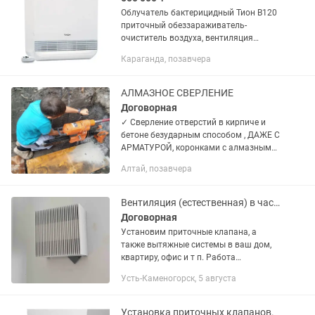
Облучатель бактерицидный Тион В120
приточный обеззараживатель-
очиститель воздуха, вентиляция
больницы
Караганда, позавчера
АЛМАЗНОЕ СВЕРЛЕНИЕ
Договорная
✓ Сверление отверстий в кирпиче и
бетоне безударным способом , ДАЖЕ С
АРМАТУРОЙ, коронками с алмазным
сегментом различного диаметра ( от
Алтай, позавчера
40 до 300 мм.) и глубиной до 2 м. ✓
Есть возможность...
Вентиляция (естественная) в частных домах и квартирах
Договорная
Установим приточные клапана, а
также вытяжные системы в ваш дом,
квартиру, офис и т п. Работа
производится с пылесосом. Работаем
Усть-Каменогорск, 5 августа
оперативно. ИП «PROREZ» Нашу
работу вы можете посмотреть в соц...
Установка приточных клапанов.