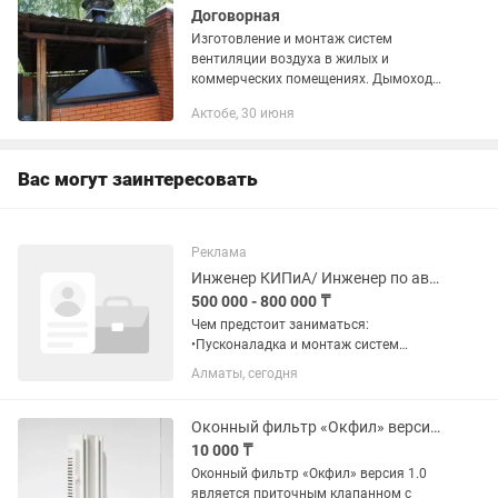
Договорная
Изготовление и монтаж систем
вентиляции воздуха в жилых и
коммерческих помещениях. Дымоходы,
вытяжные зонты, приточно-вытяжные
Актобе, 30 июня
системы вентиляции! Изготовим
Дымоходы для АГВ любого диаметра и
цвета...
Вас могут заинтересовать
Реклама
Инженер КИПиА/ Инженер по автоматике ОВиК
500 000 - 800 000 ₸
Чем предстоит заниматься:
•Пусконаладка и монтаж систем
автоматики: oНаладка, настройка и
Алматы, сегодня
запуск систем автоматики и
управления приточной и вытяжной
вентиляцией. oРасключение
Оконный фильтр «Окфил» версия 1.0
сигнальных и силовых...
10 000 ₸
Оконный фильтр «Окфил» версия 1.0
является приточным клапанном с