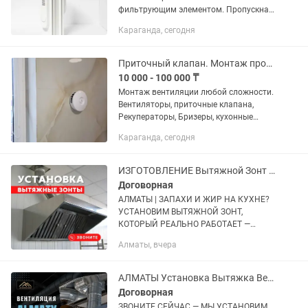
фильтрующим элементом. Пропускная
способность до 20 куб.м.
Караганда, сегодня
Приточный клапан. Монтаж профессионально .
10 000 - 100 000 ₸
Монтаж вентиляции любой сложности.
Вентиляторы, приточные клапана,
Рекуператоры, Бризеры, кухонные
вытяжки . Алмазное бурение отверстий
Караганда, сегодня
на чистовую. Обработка помещений от
плесени проф хим средствами.
ИЗГОТОВЛЕНИЕ Вытяжной Зонт Монтаж Вытяжка Установка Системы Вентиляция
Договорная
АЛМАТЫ | ЗАПАХИ И ЖИР НА КУХНЕ?
УСТАНОВИМ ВЫТЯЖНОЙ ЗОНТ,
КОТОРЫЙ РЕАЛЬНО РАБОТАЕТ —
ЗВОНИТЕ! В ЦЕХУ ИЛИ НА КУХНЕ
Алматы, вчера
ПРОБЛЕМЫ С ВОЗДУХОМ? • Запахи
скапливаются и не уходят • Пар, жир и
дым оседают на...
АЛМАТЫ Установка Вытяжка Вентиляция Кондиционирование Вытяжной Зонт
Договорная
ЗВОНИТЕ СЕЙЧАС — МЫ УСТАНОВИМ