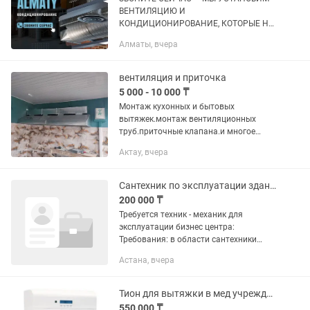
ВЕНТИЛЯЦИЮ И
КОНДИЦИОНИРОВАНИЕ, КОТОРЫЕ НЕ
ПОДВЕДУТ! В ПОМЕЩЕНИИ ДУШНО? -
Алматы, вчера
Ззапахи не уходят, оборудование
перегревается, а сотрудники устают
быстрее. - Неправильная...
вентиляция и приточка
5 000 - 10 000 ₸
Монтаж кухонных и бытовых
вытяжек.монтаж вентиляционных
труб.приточные клапана.и многое
другое.гарантия качества! материал в
Актау, вчера
наличии!
Сантехник по эксплуатации зданий
200 000 ₸
Требуется техник - механик для
эксплуатации бизнес центра:
Требования: в области сантехники
(приточно-вытяжные машины,
Астана, вчера
насосные станции, тепловой пункт,
смесители, раковины, унитазы,...
Тион для вытяжки в мед учреждениях в наличии 2 штук
550 000 ₸