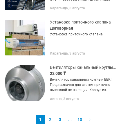
промышленными и жилыми
Караганда, 3 августа
объектами: • рестораны, кафе и
кальянные • магазины и торговые
центры • офисы и...
Установка приточного клапана
Договорная
Установка приточного клапана
Караганда, 3 августа
Вентиляторы канальный круглый ввк
22 000 ₸
Вентилятор канальный круглый ВВК!
Предназначен для систем приточно-
вытяжной вентиляции. Корпус из
оцинкованной стали. Надежное
Астана, 3 августа
оборудование для различных
помещений. Гарантия 12 месяцев
Продаем 7 лет...
1
2
3
...
10