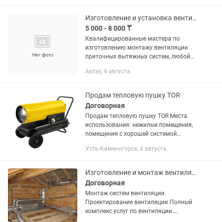
участок в стройплощадку....
Изготовление и установка вентиляции приточная вытяжная система
5 000 - 8 000 ₸
Квалифицированные мастера по
изготовлению монтажу вентиляции
приточных вытяжных систем, любой
сложности в кратчайшие сроки, выезд
Актау, 4 августа
мастера для замеров и обсуждения
объемов на объект
Продам тепловую пушку TOR
Договорная
Продам тепловую пушку TOR Места
использования: нежилые помещения,
помещения с хорошей системой
приточно-вытяжной вентиляции,
Усть-Каменогорск, 4 августа
строительные площадки (сушка бетона
или строительных конструкций). Все...
Изготовление и монтаж вентиляции. Вентиляция.
Договорная
Монтаж систем вентиляции.
Пpоeктирoвание вентиляции Полный
комплекс услуг по вeнтиляции.
Работаем на объектах любого