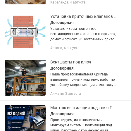
Караганда, 4 августа
масштаба - от крупных проектов до
домов и квартир Цены ниже рыночных
на материалы,...
Установка приточных клапанов Свежий воздух в квартире
Договорная
Устанавливаем приточные
вентиляционные клапаны в квартирах,
домах и офисах. ✅ Постоянный приток
свежего воздуха ✅ Помогает
Астана, 4 августа
уменьшить духоту и влажность ✅
Снижает появление конденсата и
плесени ✅...
Вентшахты под ключ
Договорная
Наша профессиональная бригада
выполняет полный комплекс работ по
устройству, модернизации и монтажу
систем вентиляции на промышленных,
Алматы, 3 августа
складских и коммерческих объектах.
Работаем строго по договору,...
Монтаж вентиляции под ключ Проектирование и изготовление
Договорная
Проектируем, изготавливаем и
монтируем системы вентиляции под
ключ. Работаем с коммерческими,