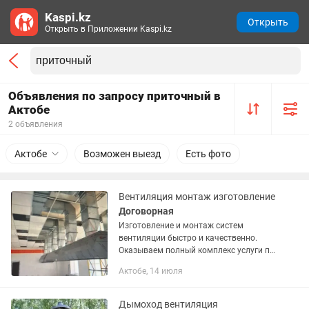
Kaspi.kz
Открыть
Открыть в Приложении Kaspi.kz
Объявления по запросу приточный в
Актобе
2 объявления
Актобе
Возможен выезд
Есть фото
Вентиляция монтаж изготовление
Договорная
Изготовление и монтаж систем
вентиляции быстро и качественно.
Оказываем полный комплекс услуги по
вентиляции для квартир, домов
Актобе, 14 июля
офисов кафе складов рестораны и цеха
. Предлагаем проектирование систем...
Дымоход вентиляция