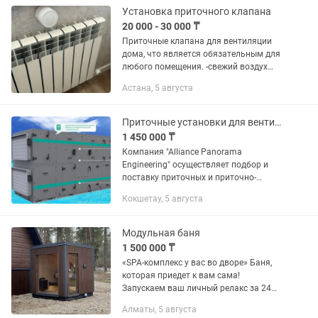
Установка приточного клапана
20 000 - 30 000 ₸
Приточные клапана для вентиляции
дома, что является обязательным для
любого помещения. -свежий воздух
при закрытых окнах. - защищает от
Астана, 5 августа
уличного шума и пыли - перестают
потеть окна - нет плесени...
Приточные установки для вентиляции
1 450 000 ₸
Компания "Alliance Panorama
Engineering" осуществляет подбор и
поставку приточных и приточно-
вытяжных установок напрямую с
Кокшетау, 5 августа
заводов-производителей по дилерским
ценам. Наша компания предлагает...
Модульная баня
1 500 000 ₸
«SPA-комплекс у вас во дворе» Баня,
которая приедет к вам сама!
Запускаем ваш личный релакс за 24
часа. Надоело ездить в общественные
Алматы, 5 августа
сауны? Постройте свою, не превращая