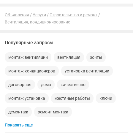
Объявления
Услуги
Строительство и ремонт
Вентиляция, кондиционирование
Популярные запросы
монтаж вентиляции
вентиляция
зонты
монтаж кондиционеров
установка вентиляции
договорная
дома
качественно
монтаж установка
жестяные работы
ключи
демонтаж
ремонт монтаж
Показать еще
установим вентиляцию
пола
монтаж демонтаж