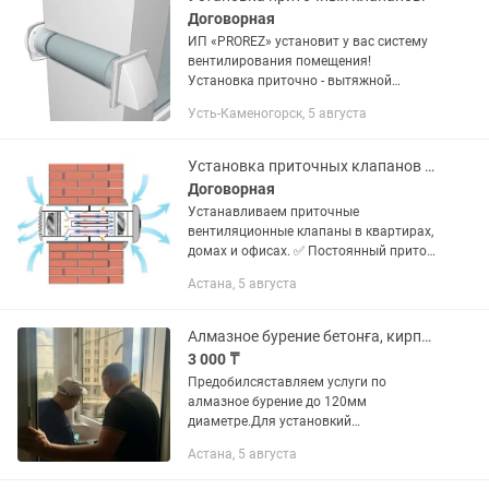
Договорная
ИП «PROREZ» установит у вас систему
вентилирования помещения!
Установка приточно - вытяжной
системы является одним из основных
Усть-Каменогорск, 5 августа
методов борьбы с чрезмерной
влажностью (сыростью) в доме.
Воздух будет...
Установка приточных клапанов Свежий воздух в квартире
Договорная
Устанавливаем приточные
вентиляционные клапаны в квартирах,
домах и офисах. ✅ Постоянный приток
свежего воздуха ✅ Помогает
Астана, 5 августа
уменьшить духоту и влажность ✅
Снижает появление конденсата и
плесени ✅...
Алмазное бурение бетонға, кирпич.
3 000 ₸
Предобилсяставляем услуги по
алмазное бурение до 120мм
диаметре.Для установкий
кондиционер,приточный
Астана, 5 августа
клапан,подрезетник, и многово до.