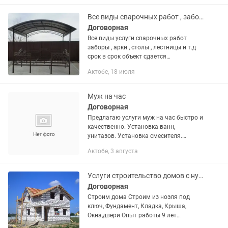
Все виды сварочных работ , заборы, двери , арки стаж более 15 лет
Договорная
Все виды услуги сварочных работ
заборы , арки , столы , лестницы и т.д
срок в срок объект сдается
обращайтесь по номеру, изготавливаю
Актобе, 18 июля
сам лично , цены договорные
приемлемые на много ниже
рыночных,...
Муж на час
Договорная
Предлагаю услуги муж на час быстро и
качественно. Установка ванн,
унитазов. Установка смесителя.
Замена шлангов . Установка гардины.
Актобе, 3 августа
Установка плинтусов. Установка
замков . Постели ленолиум. Сборка...
Услуги строительство домов с нуля
Договорная
Строим дома Строим из ноэля под
ключ, Фундамент, Кладка, Крыша,
Окна,двери Опыт работы 9 лет
Качественно и в срок...