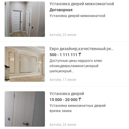
Установка дверей межкомнатной
Договорная
Установка дверей межкомнатной
Актобе, 23 июня
Евро дизайнер,качественный ремонт квартир ,домов,двери ,обои,декоративный,
500 - 1 111 111 ₸
Доступные цены недорого клею
обоии,двери,ламинат,мокрый
шелк,мокрый
песок,лакировка,косметический
Актобе, 17 июня
ремонт,евро ремонт, т,б
Установка дверей
15 000 - 20 000 ₸
Установка межкомнатных дверей
врезка замка
Актобе, 26 июня