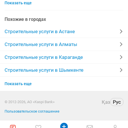
Показать еще
вывоз мусора
забор
строительные работы
ламинат
сварка
ремонт кровли крыши
Похожие в городах
бурение скважин на воду
ремонт окон
Строительные услуги в Астане
стяжка полов
кладка кирпича
каменщик
Строительные услуги в Алматы
кафельщики
вывоз строительного мусора
Строительные услуги в Караганде
услуга сварщика
бурение скважин
отопление
Строительные услуги в Шымкенте
Строительные услуги в Усть-Каменогорске
беседки
кафель
сайдинг
монтаж кровли
Показать еще
Строительные услуги в Актау
строители
здания
сауна
перфоратор
Қаз
Рус
© 2012-2026, АО «Kaspi Bank»
Строительные услуги в Уральске
лестницы
укладка ламината
Пользовательское соглашение
Строительные услуги в Атырау