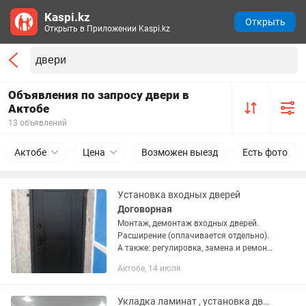
Kaspi.kz
Открыть
Открыть в Приложении Kaspi.kz
Объявления по запросу двери в
Актобе
13 объявлений
Актобе
Цена
Возможен выезд
Есть фото
Установка входных дверей
Договорная
Монтаж, демонтаж входных дверей.
Расширение (оплачивается отдельно).
А также: регулировка, замена и ремонт
замков. Замена МДФ листа на полотне
Актобе, 14 июля
входной двери. Работа любой
сложности. Так же мы...
Укладка ламинат , установка дверей , укладка кафеля