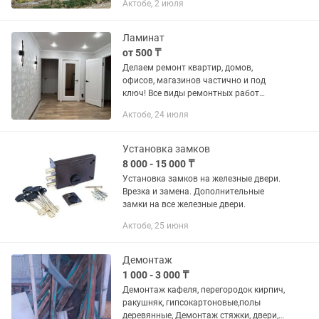
Актобе, 2 июля
Ламинат
от 500 ₸
Делаем ремонт квартир, домов,
офисов, магазинов частично и под
ключ! Все виды ремонтных работ
любой сложности. Качественно,
Актобе, 24 июля
доступные цены и в срок!!! Штукатурка
Черновая электрика Черновая...
Установка замков
8 000 - 15 000 ₸
Установка замков на железные двери.
Врезка и замена. Дополнительные
замки на все железные двери.
Актобе, 25 июня
Демонтаж
1 000 - 3 000 ₸
Демонтаж кафеля, перегородок кирпич,
ракушняк, гипсокартоновые,полы
деревянные, Демонтаж стяжки, двери,