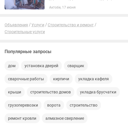
Демонтаж Квартиры Коттеджи
Актобе, 17 июня
подготовка к ремонту Вынос и
погрузка мусора, Вывоз мусора газель
и...
Объявления
Услуги
Строительство и ремонт
Строительные услуги
Популярные запросы
дом
установка дверей
сварщик
сварочные работы
кирпичи
укладка кафеля
крыши
строительство домов
укладка брусчатки
грузоперевозки
ворота
строительство
ремонт кровли
алмазное сверление