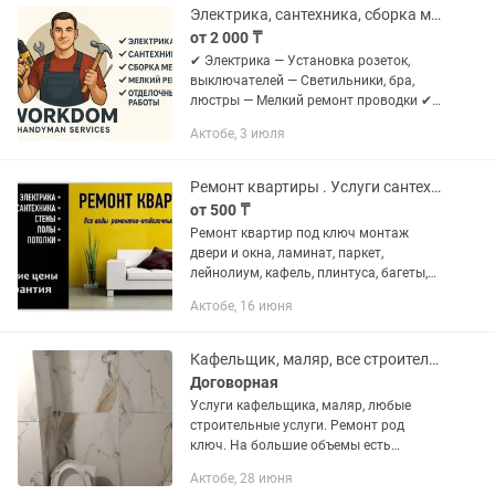
покупке...
Электрика, сантехника, сборка мебели, мелкий ремонт, отделочные работы.
от 2 000 ₸
✔ Электрика — Установка розеток,
выключателей — Светильники, бра,
люстры — Мелкий ремонт проводки ✔
Сантехника — Замена смесителей —
Актобе, 3 июля
Устранение протечек — Подключение
стиралок/посудомоек ✔ Сборка...
Ремонт квартиры . Услуги сантехника. Электрика. Плотника. Ламинат. Тв зона.
от 500 ₸
Ремонт квартир под ключ монтаж
двери и окна, ламинат, паркет,
лейнолиум, кафель, плинтуса, багеты,
натяжение, обои, покраска, шпаклевка,
Актобе, 16 июня
сантехника и электрика
Кафельщик, маляр, все строительные услуги, ремонт под ключ.
Договорная
Услуги кафельщика, маляр, любые
строительные услуги. Ремонт род
ключ. На большие объемы есть
бригада. Качественно, красиво и в
Актобе, 28 июня
установленные сроки.