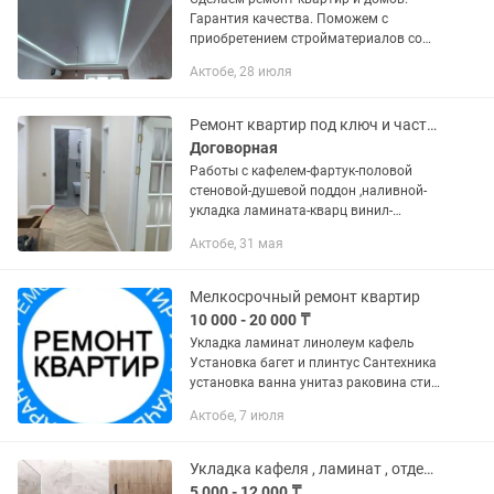
Гарантия качества. Поможем с
приобретением стройматериалов со
скидкой.
Актобе, 28 июля
Ремонт квартир под ключ и частично
Договорная
Работы с кафелем-фартук-половой
стеновой-душевой поддон ,наливной-
укладка ламината-кварц винил-
линолеума-плинтус, сантехника-
Актобе, 31 мая
установка инсталляции- ванны-
унитаза, работы с гибким мрамором
панелями,...
Мелкосрочный ремонт квартир
10 000 - 20 000 ₸
Укладка ламинат линолеум кафель
Установка багет и плинтус Сантехника
установка ванна унитаз раковина стир
машинку Монтаж и замена пласт труб
Актобе, 7 июля
смесители Электрика монтаж и замена
розетки выключатели...
Укладка кафеля , ламинат , отделка . Евро ремонт под ключ
5 000 - 12 000 ₸