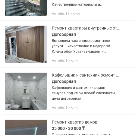
Качественные материалы и
Беззапахный эмальный краска,
Актобе, 18 июля
косметический и капитальный ремонт,
стоимость по договоренности
(покрытие...
Ремонт квартиры внутренные отделки
Договорная
Выполним частичные ремонтные
услуги — качественно и недорого!
Клеим обои Устанавливаем и
заменяем люстры Монтаж и замена
Актобе, 1 июля
карнизов, шторы Установка
телевизора Замена розеток и
выключателей Установка...
Кафельщик и сантехник ремонт санузла под ключ любой сложности, цена договор
Договорная
Кафельщик и сантехник ремонт
санузла под ключ любой сложности,
цена договорная!
Актобе, 1 июня
Ремонт квартир домов
25 000 - 30 000 ₸
Сделаем ремонт квартир и домов.