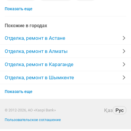
Показать еще
гипсокартон
потолки
ламинат
сантехник
укладка
мелкий ремонт
жидкие обои
полы
Похожие в городах
маляры
плитка
строительство
мастер
Отделка, ремонт в Астане
паркет
межкомнатные двери
линолеум
Отделка, ремонт в Алматы
качественно
ремонт домов
забор
Отделка, ремонт в Караганде
покраска стен
монтаж
евро ремонт
Отделка, ремонт в Шымкенте
Отделка, ремонт в Усть-Каменогорске
травертин
укладка плитки
стяжка
сауна
Показать еще
Отделка, ремонт в Актау
покраска
бригада строителей
Қаз
Рус
© 2012-2026, АО «Kaspi Bank»
Отделка, ремонт в Таразе
Пользовательское соглашение
Отделка, ремонт в Павлодаре