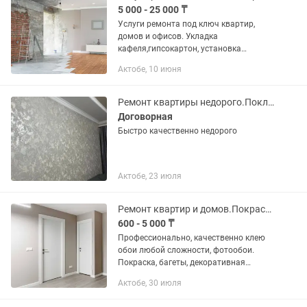
5 000 - 25 000 ₸
Услуги ремонта под ключ квартир,
домов и офисов. Укладка
кафеля,гипсокартон, установка
сантехники и прочее. Стаж более
Актобе, 10 июня
20лет. Без вредных привычек.
Ремонт квартиры недорого.Поклейка обоев багет.покраска стен т.д
Договорная
Быстро качественно недорого
Актобе, 23 июля
Ремонт квартир и домов.Покраска, поклейка обоев, мокрый шёлк, багеты
600 - 5 000 ₸
Профессионально, качественно клею
обои любой сложности, фотообои.
Покраска, багеты, декоративная
штукатурка "мокрый шёлк",
Актобе, 30 июля
выравнивание стен под обои.Жидкие
обои. Есть скидочная карта при