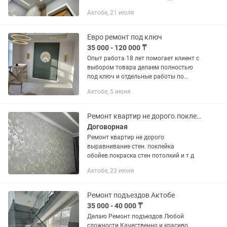
и установка ✅
Актобе, 21 июля
Евро ремонт под ключ
35 000 - 120 000 ₸
Опыт работа 18 лет помогает клиент с
выбором товара делаем полностью
под ключ и отдельные работы по
частям Цены на строительные работы
Актобе, 5 июня
на 2025г Обои 1800-2500т за м2
Ремонт под ключ стандарт...
Ремонт квартир не дорого.поклейка обоев,багетов.покраска стен и т.д
Договорная
Ремонт квартир не дорого
выравнивание стен. поклейка
обойев.покраска стен потолкий и т д
Актобе, 23 июня
Ремонт подъездов Актобе
35 000 - 40 000 ₸
Делаю Ремонт подъездов Любой
сложности Качественно и красиво.