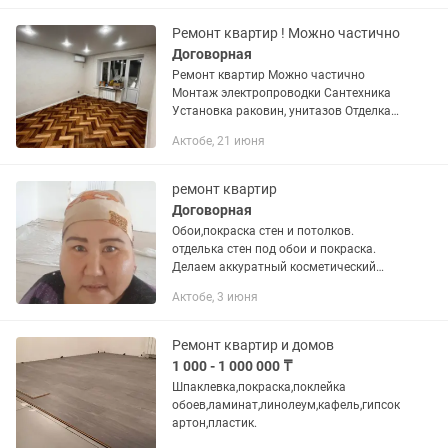
Ремонт квартир ! Можно частично
Договорная
Ремонт квартир Можно частично
Монтаж электропроводки Сантехника
Установка раковин, унитазов Отделка ,
поклейка обоев Укладка линолеума , и
Актобе, 21 июня
ламината , кафель Фартуки И многое
другое
ремонт квартир
Договорная
Обои,покраска стен и потолков.
отделька стен под обои и покраска.
Делаем аккуратный косметический
ремонт без пыли по всей квартире.
Актобе, 3 июня
Ремонт квартир и домов
1 000 - 1 000 000 ₸
Шпаклевка,покраска,поклейка
обоев,ламинат,линолеум,кафель,гипсок
артон,пластик.