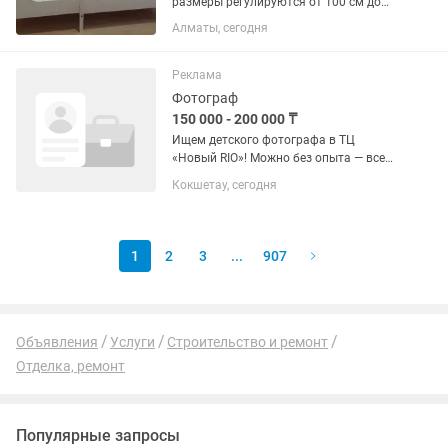
размеры регулируются от 100 см до
190 см в длинную. Вторая кровать 160
Алматы, сегодня
см в длинную. См фото. Цена
договорная
Реклама
Фотограф
150 000 - 200 000 ₸
Ищем детского фотографа в ТЦ
«Новый RIO»! Можно без опыта — всему
научим и всё покажем.Главное —
Кокшетау, сегодня
желание работать и искренняя любовь
к детям! Условия: График: 4/3
(плавающий или по договоренности) ...
1
2
3
...
907
Объявления
Услуги
Строительство и ремонт
Отделка, ремонт
Популярные запросы