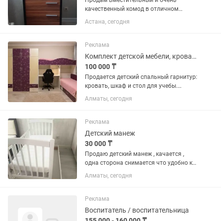
Продам вместительный и очень
качественный комод в отличном
состоянии. Крепкий, устойчивый, без
Астана, сегодня
сколов, трещин и царапин. Все 6
ящиков легко открываются и
закрываются, механизмы...
Реклама
Комплект детской мебели, кровать, стол для учебы и шкаф
100 000 ₸
Продается детский спальный гарнитур:
кровать, шкаф и стол для учебы.
Мебель аккуратная и полностью
Алматы, сегодня
готова к дальнейшему использованию.
Бережно хранилась, все механизмы
исправны. Хороший вариант для...
Реклама
Детский манеж
30 000 ₸
Продаю детский манеж , качается ,
одна сторона снимается что удобно к
кровати родителей приблизить
Алматы, сегодня
Реклама
Воспитатель / воспитательница
155 000 - 160 000 ₸