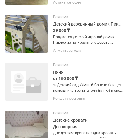
любых вещей, постельного белья,
Астана, сегодня
детской, взрослой одежды
Реклама
Детский деревянный домик Пиклера
39 000 ₸
Продается детский игровой домик
Пиклер из натурального дерева.
Отличный вариант для активных игр
Алматы, сегодня
дома и физического развития ребенка.
Домик совмещает в себе сразу
несколько функций: лазалка, мини...
Реклама
Няня
от 150 000 ₸
✨ Детский сад «Умный СовеноК» ищет
помощника воспитателя (няню) в свою
дружную команду! Обязанности:
Кокшетау, сегодня
помощь воспитателю в работе с
детьми и во время прогулок;
поддержание порядка и уюта в...
Реклама
Детские кровати
Договорная
Две детские кровати. Одна кровать