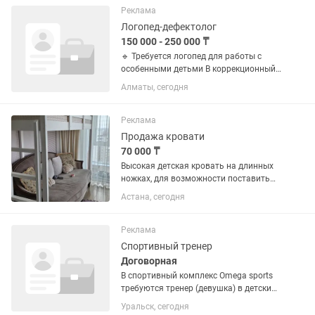
канцелярии,а так же выдвижной стол
Реклама
-...
Логопед-дефектолог
150 000 - 250 000 ₸
🔹 Требуется логопед для работы с
особенными детьми В коррекционный
детский центр требуется логопед для
Алматы, сегодня
работы с детьми ( РАС, ЗПР, ЗРР) 📌
Обязанности: – Проведение
индивидуальных занятий –
Реклама
Коррекция...
Продажа кровати
70 000 ₸
Высокая детская кровать на длинных
ножках, для возможности поставить
под ним еще диван. Длина 180 см.
Астана, сегодня
Экономит место. Делали на заказ.
Качество и состояние очень хорошее
Реклама
Спортивный тренер
Договорная
В спортивный комплекс Omega sports
требуются тренер (девушка) в детский
бассейн Если ты Ответственный
Уральск, сегодня
Целеустремленный Тебе нравится