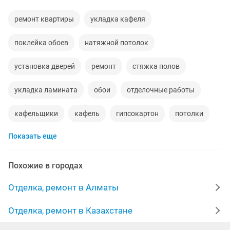
ремонт квартиры
укладка кафеля
поклейка обоев
натяжной потолок
установка дверей
ремонт
стяжка полов
укладка ламината
обои
отделочные работы
кафельщики
кафель
гипсокартон
потолки
Показать еще
ламинат
сантехник
укладка
мелкий ремонт
жидкие обои
полы
маляры
плитка
Похожие в городах
строительство
мастер
паркет
Отделка, ремонт в Алматы
межкомнатные двери
линолеум
качественно
Отделка, ремонт в Казахстане