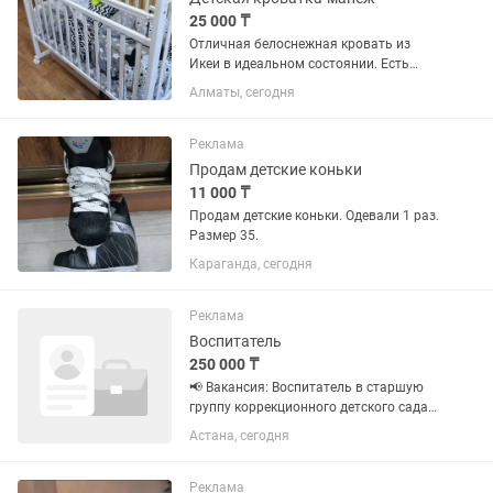
25 000 ₸
Отличная белоснежная кровать из
Икеи в идеальном состоянии. Есть
матрас и подушки. От рождения до 4х
Алматы, сегодня
лет.
Реклама
Продам детские коньки
11 000 ₸
Продам детские коньки. Одевали 1 раз.
Размер 35.
Караганда, сегодня
Реклама
Воспитатель
250 000 ₸
📢 Вакансия: Воспитатель в старшую
группу коррекционного детского сада
Мы ищем ответственного,
Астана, сегодня
доброжелательного и любящего детей
воспитателя в среднюю группу
коррекционного детского сада.
Реклама