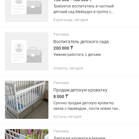
Требуется воспитатель в частный
детский сад Майкудук в группу с
казахским языком обучения дети 2 лет
Караганда, сегодня
на пол дня Специальность по диплому:
ДОШКОЛЬНОЕ ОБУЧЕНИЕ И
ВОСПИТАНИЕ с маленькими детьми
Реклама
не...
Воспитатель детского сада
200 000 ₸
Умение работать с детьми
Алматы, сегодня
Реклама
Продам детскую кроватку
8 000 ₸
Срочно продам детскую кроватку
связи с переездом , почти новая так
как ребенок в нем не лежал, кровать
Астана, сегодня
сделана из дерева березы, кровать с
маятником и с нижними нишами,с
матрасом .цена 8 тыс
Реклама
Детская кроватка-манеж