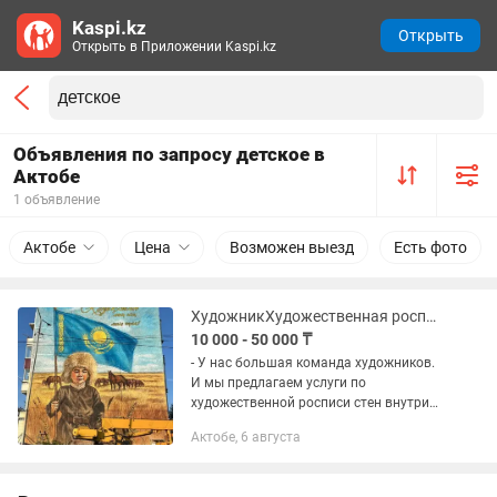
Kaspi.kz
Открыть
Открыть в Приложении Kaspi.kz
Объявления по запросу детское в
Актобе
1 объявление
Актобе
Цена
Возможен выезд
Есть фото
ХудожникХудожественная роспись стен.Мурали.Оформление стен школ, ресторан.
10 000 - 50 000 ₸
- У нас большая команда художников.
И мы предлагаем услуги по
художественной росписи стен внутри
домов, квартир, ресторанов, бутиков,
Актобе, 6 августа
офисов, стен школ и детских садов и в
других помещениях. Роспись...