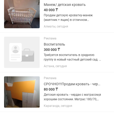
Условия...
Манеж/ детская кровать
40 000 ₸
Продам детскую кроватку-манеж
(маятник + ящик) в отличном
состоянии. 🤍 Удобная, прочная и
Алматы, сегодня
красивая детская кроватка цвета
слоновая кость. Использовалась
аккуратно, состояние очень хорошее.
Реклама
✅...
Воспитатель
300 000 ₸
Требуется воспитатель в среднюю
группу в новый частный детский сад. В
группе 17 детей. Официальное
Астана, сегодня
трудоустройство, на постоянное время
работы, соответствующее
образование. Адрес Жошы Хан,20...
Реклама
СРОЧНО!!!Продам кровать - чердак с матрасом
80 000 ₸
Детская кровать - чердак с матрасом,в
хорошем состоянии. Матрас 180/70,
размер самой кровати длина 200,
Караганда, сегодня
высота 145, ширина 75. Есть
встроенные шкафы для одежды и