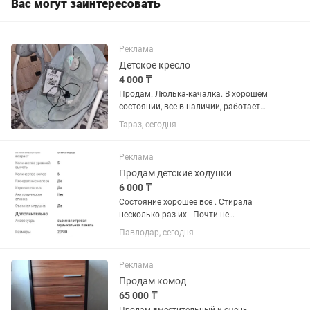
Вас могут заинтересовать
Реклама
Детское кресло
4 000 ₸
Продам. Люлька-качалка. В хорошем
состоянии, все в наличии, работает
музыка.
Тараз, сегодня
Реклама
Продам детские ходунки
6 000 ₸
Состояние хорошее все . Стирала
несколько раз их . Почти не
пользовались. Стоят давно уже .
Павлодар, сегодня
Покупали новые на каспи . Отдам за
6000
Реклама
Продам комод
65 000 ₸