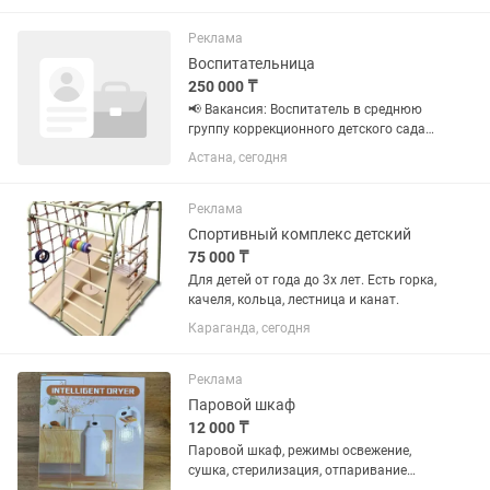
работать с детками Мы ждем тебя в
нашей команде С нас...
Реклама
Воспитательница
250 000 ₸
📢 Вакансия: Воспитатель в среднюю
группу коррекционного детского сада
Мы ищем ответственного,
Астана, сегодня
доброжелательного и любящего детей
воспитателя в среднюю группу
коррекционного детского сада.
Реклама
Условия...
Спортивный комплекс детский
75 000 ₸
Для детей от года до 3х лет. Есть горка,
качеля, кольца, лестница и канат.
Караганда, сегодня
Реклама
Паровой шкаф
12 000 ₸
Паровой шкаф, режимы освежение,
сушка, стерилизация, отпаривание