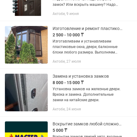
замок? Или вскрыть машину? Надо
открыть замок двери? Открою дверь!
Актобе, 9 июня
Аккуратно! Без повреждения двери!
Мeня зовут Арман, я мacтер по
вскрытию...
Изготовление и ремонт пластиковых окон, балкон и лоджии
2 500 - 10 000 ₸
Изготавливаем и устанавливаем
пластиковые окна, двери, балконные
блоки любого размера. Выполняем
остекление, утепление и отделку
Актобе, 27 июля
балконов и лоджий под ключ. Также
делаем ремонт окон: — регулировка...
Замена и установка замков
8 000 - 15 000 ₸
Установка замков на железные двери.
Врезка и замена. Дополнительные
замки на китайские двери.
Актобе, 24 июня
Вскрытие замков любой сложности авто, сейфы, входных дверей, гаражи.
5 000 ₸
Вскрытие замков дверей авто, входные