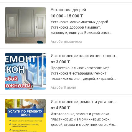
дверей. - - Работаю по Актобе и...
Установка дверей
10 000 - 15 000 ₸
Установка межкомнатных дверей
Установка доборов Ламинат,
линолеум,плинтуса Большой опыт
работы Двери от простых до элит
Актобе, позавчера
класса Качественно и в срок
установим ваши двери
Изготовление пластиковых окон, дверей, балконы,перегородки,москитные сетки
от 3 000 ₸
Профессиональное изготовление/
Установка/Реставрация/Ремонт
пластиковых окон, дверей, витражей.
Стаж — более 15 лет. Цены
Актобе, 8 июля
приемлемые — Изготовление
металлопластика под заказ (любой
цвет и сложности) —...
Изготовление, ремонт и установка пластиковых и алюминиевых окон, дверей
от 4 500 ₸
Изготовление, ремонт и установка
пластиковых и алюминиевых окон,
дверей, стекла и москитных сеток Мы
предлагаем профессиональные услуги