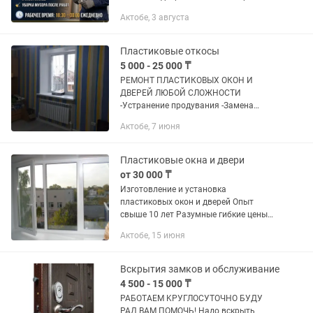
подгонка дверной коробки по размеру
Актобе, 3 августа
проема. Точное выставление коробки
по уровню в трех...
Пластиковые откосы
5 000 - 25 000 ₸
РЕМОНТ ПЛАСТИКОВЫХ ОКОН И
ДВЕРЕЙ ЛЮБОЙ СЛОЖНОСТИ
-Устранение продувания -Замена
уплотнителя(резины) -Замена замков
Актобе, 7 июня
-Замена стеклопакетов -Подоконники,
отливы -Утепление окон и дверей
-Замер и...
Пластиковые окна и двери
от 30 000 ₸
Изготовление и установка
пластиковых окон и дверей Опыт
свыше 10 лет Разумные гибкие цены
Работаем без посредников Москитные
Актобе, 15 июня
сетки в подарок Звоните
круглосуточно
Вскрытия замков и обслуживание
4 500 - 15 000 ₸
РАБOTAEM KРУГЛОСУTOЧНО БУДУ
РАД ВАМ ПОМОЧЬ! Надо вскрыть