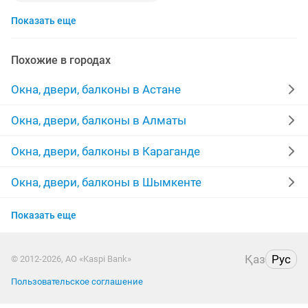
Показать еще
установка межкомнатных дверей
двери межкомнатные
окна
изготовление дверей
Похожие в городах
утепление балконов
пластиковые откосы
Окна, двери, балконы в Астане
железные двери
изготовление окон
балкон
Окна, двери, балконы в Алматы
обшивка балконов
входные двери
Окна, двери, балконы в Караганде
вскрытие замков
замки
Окна, двери, балконы в Шымкенте
Окна, двери, балконы в Усть-Каменогорске
пластиковые окна двери
замена стекла
Показать еще
Окна, двери, балконы в Актау
утепление
установка входных дверей
жалюзи
Қаз
Рус
© 2012-2026, АО «Kaspi Bank»
Окна, двери, балконы в Таразе
стеклопакеты
врезка замков
решетка
Пользовательское соглашение
Окна, двери, балконы в Павлодаре
витражи
откосы
подоконник
ролл шторы