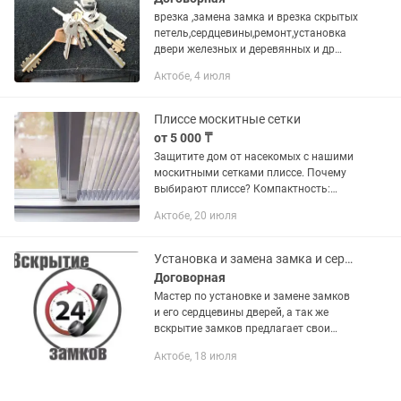
врезка ,замена замка и врезка скрытых
петель,сердцевины,ремонт,установка
двери железных и деревянных и др
строительные услуги
Актобе, 4 июля
Плиссе москитные сетки
от 5 000 ₸
Защитите дом от насекомых с нашими
москитными сетками плиссе. Почему
выбирают плиссе? Компактность:
складываются «гармошкой», не
Актобе, 20 июля
занимая места. Универсальность:
подходят для окон, дверей, террас и...
Установка и замена замка и сердцевины, вскрытие дверей авто и квартир
Договорная
Мастер по установке и замене замков
и его сердцевины дверей, а так же
вскрытие замков предлагает свои
услуги по городу Актобе. Фото двери и
Актобе, 18 июля
замка отправляйте