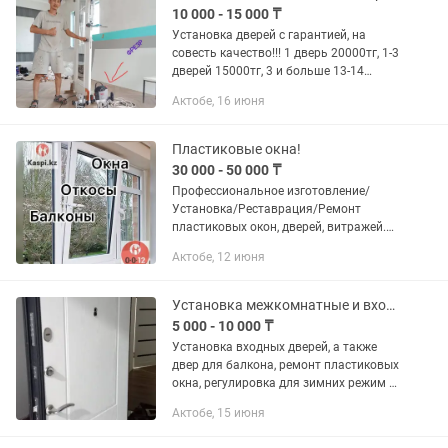
10 000 - 15 000 ₸
Установка дверей с гарантией, на
совесть качество!!! 1 дверь 20000тг, 1-3
дверей 15000тг, 3 и больше 13-14
тысячи тг Установке ходить коробка
Актобе, 16 июня
ручка защелка полотно Все
инструменты есть смотрите...
Пластиковые окна!
30 000 - 50 000 ₸
Профессиональное изготовление/
Установка/Реставрация/Ремонт
пластиковых окон, дверей, витражей.
Стаж — более 15 лет. Цены
Актобе, 12 июня
приемлемые — Изготовление
металлопластика под заказ (любой
цвет и сложности) —...
Установка межкомнатные и входные дверей ремонт окна пластиковые
5 000 - 10 000 ₸
Установка входных дверей, а также
двер для балкона, ремонт пластиковых
окна, регулировка для зимних режим в
любой сложности, аккуратно, быстро,
Актобе, 15 июня
цена договорная