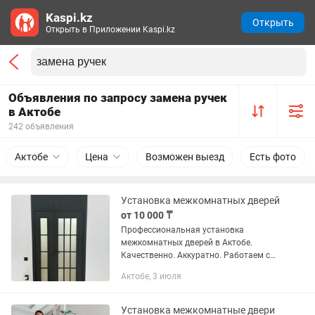
Kaspi.kz
Открыть
Открыть в Приложении Kaspi.kz
Объявления по запросу замена ручек
в Актобе
242 объявления
Актобе
Цена
Возможен выезд
Есть фото
Установка межкомнатных дверей
от 10 000 ₸
Профессиональная установка
межкомнатных дверей в Актобе.
Качественно. Аккуратно. Работаем с
дверями любой сложности: МДФ, шпон,
Актобе, 3 июля
массив и т.д. Выполняем: — установку
дверных коробок, доборов и...
Установка межкомнатные двери