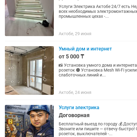
Услуги Электрика Актобе 24/7 есть Недорого, Вызов На Дом, Круглосуточно. - Выполнение
всех необходимых электромонтажных р
промышленных цехах -...
Актобе, 29 июня
Умный дом и интернет
от 5 000 ₸
📸 Установка умного дома и интернета в Актобе! 🟠 Монтаж умных датчи
розеток 🟠 Установка Mesh Wi-Fi усилителя 🟠 Настройка и наладка оборудования 🟠 Укладка
слаботочных линий и...
Актобе, 24 июня
Услуги электрика
Договорная
Бесплатный выезд по городу 💰 Досту
Звоните или пишите — отвечу быстро! 
розеток, выключателей -...