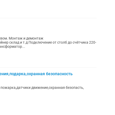
ством. Монтаж и демонтаж
йнер склад и т.д Подключение от столб до счётчика 220-
ансформатор...
ния,подарка,охранная безопасность
 пожарка,датчики движение,охранная безопасть,