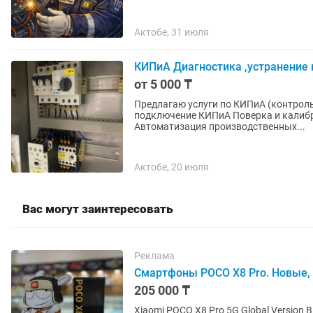
Актобе, 31 июля
КИПиА Диагностика ,устранение 
от 5 000 ₸
Предлагаю услуги по КИПиА (контрол
подключение КИПиА Поверка и калибр
Автоматизация производственных...
Актобе, 20 июля
Вас могут заинтересовать
Реклама
Смартфоны POCO X8 Pro. Новые, о
205 000 ₸
Xiaomi POCO X8 Pro 5G Global Versio