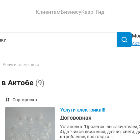
Клиентам
Бизнесу
Kaspi Гид
Мой
Акт
Услуги электрика
 в Актобе
(9)
Сортировка
Услуги электрика!!!
Договорная
Установка: 1)розеток, выключателей, 2
4)датчиков движения, датчик света, диммеров. Электромонтаж : наруж
штробление, прокладка...