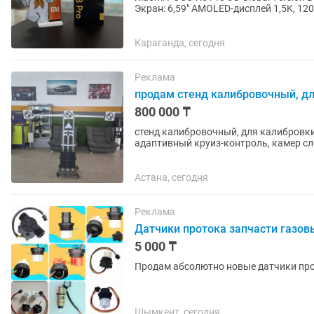
Экран: 6,59" AMOLED-дисплей 1,5K, 120
Восьмиядерный CPU, до...
Караганда, сегодня
Реклама
продам стенд калибровочный, д
800 000 ₸
стенд калибровочный, для калибровки
адаптивный круиз-контроль, камер сл
данный стенд может откалибровать...
Астана, сегодня
Реклама
Датчики протока запчасти газов
5 000 ₸
Продам абсолютно новые датчики про
Шымкент, сегодня