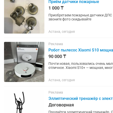
Приём датчики пожарные
1 000 ₸
Приобретаем пожарные датчики ДПС им
звоните фото скидывайте
Астана, сегодня
Реклама
Робот пылесос Xiaomi S10 мощна
90 000 ₸
Почти новая, пользовались очень мал
отличное. Xiaomi S10+ — мощная, многофункциональная модель: 4000 Па, лазерная навигация,
двойное давление при мытье,...
Астана, сегодня
Реклама
Эллиптический тренажёр с элект
Договорная
Продаётся эллиптический тренажёр. Состояние отличное, использовался мало. Полностью