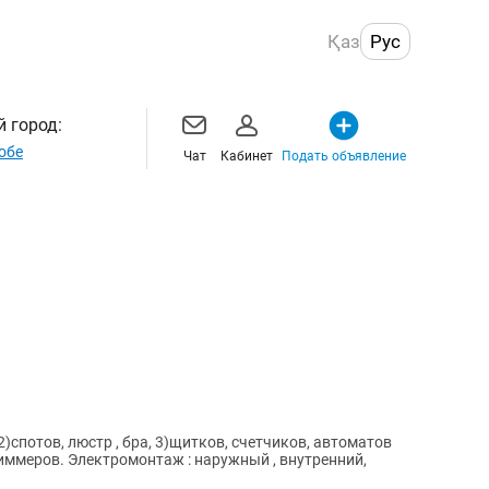
Қаз
Рус
 город:
обе
Чат
Кабинет
Подать объявление
)спотов, люстр , бра, 3)щитков, счетчиков, автоматов
ный , внутренний,