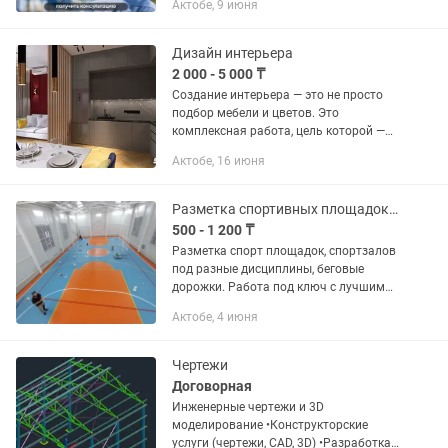
Актобе, 9 июня
Экспертное заключение; - Техническое
заключение; -...
Дизайн интерьера
2 000 - 5 000 ₸
Создание интерьера — это не просто
подбор мебели и цветов. Это
комплексная работа, цель которой —
сделать пространство удобным,
Актобе, 16 июня
красивым и отражающим ваш образ
жизни. Визуализация:2000тг
м2(Картинки...
Разметка спортивных площадок, спортзалов
500 - 1 200 ₸
Разметка спорт площадок, спортзалов
под разные дисциплины, беговые
дорожки. Работа под ключ с лучшим
материалом по стандарту.
Актобе, 4 июня
Чертежи
Договорная
Инженерные чертежи и 3D
моделирование •Конструкторские
услуги (чертежи, CAD, 3D) •Разработка