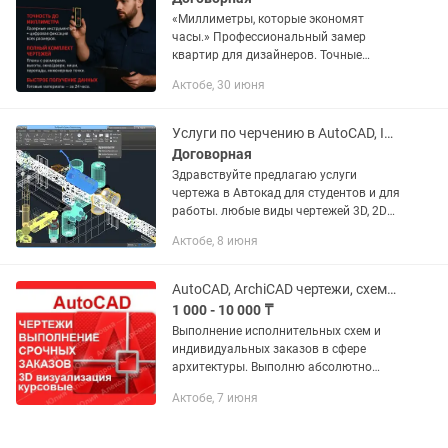
«Миллиметры, которые экономят
часы.» Профессиональный замер
квартир для дизайнеров. Точные
обмеры, фотофиксация, планы в
Актобе, 30 июня
PDF/DWG и полный комплект данных
для уверенного начала проекта. —
Точность...
Услуги по черчению в AutoCAD, Inventor
Договорная
Здравствуйте предлагаю услуги
чертежа в Автокад для студентов и для
работы. любые виды чертежей 3D, 2D
или аксонометрия
Актобе, 8 июня
AutoCAD, ArchiCAD чертежи, схемы, курсовые. 3д визуализация. План эвакуации
1 000 - 10 000 ₸
Выполнение исполнительных схем и
индивидуальных заказов в сфере
архитектуры. Выполню абсолютно
любые работы в программах AutoCAD,
Актобе, 7 июня
ArchiCAD, CorelDraw любой сложности и
любой направленности....