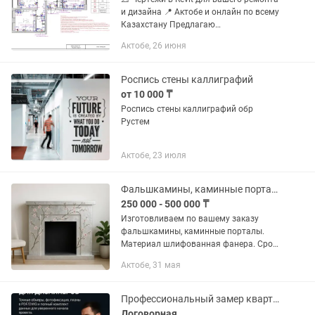
и дизайна 📍 Актобе и онлайн по всему
Казахстану Предлагаю
профессиональную подготовку
Актобе, 26 июня
чертежей в программе Revit. Подходит
для дизайнеров, прорабов и...
Роспись стены каллиграфий
от 10 000 ₸
Роспись стены каллиграфий обр
Рустем
Актобе, 23 июля
Фальшкамины, каминные порталы на заказ.Камины.
250 000 - 500 000 ₸
Изготовливаем по вашему заказу
фальшкамины, каминные порталы.
Материал шлифованная фанера. Срок
изготовления от 2х недель. Действует
Актобе, 31 мая
Kaspi Red. Доставка до адреса. Камины
являются богатым...
Профессиональный замер квартир для дизайнеров
Договорная