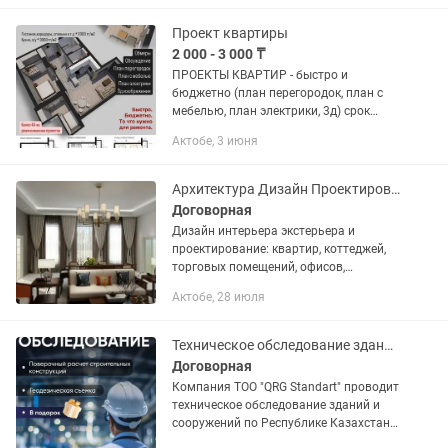
рaботы я разработала больше сотни...
Проект квартиры
2 000 - 3 000 ₸
ПРОЕКТЫ КВАРТИР - быстро и
бюджетно (план перегородок, план с
мебелью, план электрики, 3д) срок
выполнения 1-2 недели.
Актобе, 3 июня
Разрабатываем пока не придем к
идеальному решению. Мы предлагаем
полноценное...
Архитектура Дизайн Проектирование 3D- Визуализация
Договорная
Дизайн интерьера экстерьера и
проектирование: квартир, коттеджей,
торговых помещений, офисов,
административных зданий, бутиков,
Актобе, 28 июля
ресторанов, кафе, баров, и. пр От
эконом до элит класса В состав...
Техническое обследование зданий и сооружений
Договорная
Компания ТОО "QRG Standart" проводит
техническое обследование зданий и
сооружений по Республике Казахстан.
Выдаем следующие виды документов: -