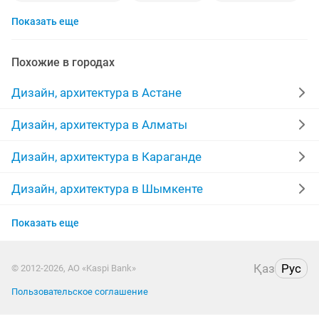
Показать еще
дизайн помещений
архитектурный проект
3д визуализация
росписи
Похожие в городах
перепланировка квартир
Дизайн, архитектура в Астане
художественная роспись стен
визуализация
Дизайн, архитектура в Алматы
3d дизайн
договорная
качественно
стен
Дизайн, архитектура в Караганде
дизайн ремонта
рабочий проект
Дизайн, архитектура в Шымкенте
Дизайн, архитектура в Усть-Каменогорске
любой сложности
гипсовая лепнина
Показать еще
Дизайн, архитектура в Актау
проекты квартир
дома
благоустройство
Қаз
Рус
© 2012-2026, АО «Kaspi Bank»
Дизайн, архитектура в Павлодаре
3d интерьер
карнизы гардины
ресторан
Пользовательское соглашение
Дизайн, архитектура в Уральске
виде
мебель
архитектурное