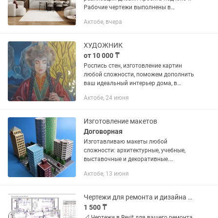
Рабочие чертежи выполнены в
программе Revit- включает в себя 3д
Актобе, вчера
модель и подсчет всех материалов по
объекту. В дизайн проект входит...
ХУДОЖНИК
от 10 000 ₸
Роспись стен, изготовление картин
любой сложности, поможем дополнить
ваш идеальный интерьер дома, в
офисе, в магазине, кафе и ресторане,
Актобе, 24 июня
индивидуальный подход к каждому
клиенту Выезд на замер и...
Изготовление макетов
Договорная
Изготавливаю макеты любой
сложности: архитектурные, учебные,
выставочные и декоративные.
Работаю с пластиком, картоном,
Актобе, 13 июня
деревом и другими материалами.
Гарантирую аккуратность, точность и
соблюдение...
Чертежи для ремонта и дизайна в Revit Актобе и онлайн
1 500 ₸
📐 Чертежи в Revit для вашего ремонта