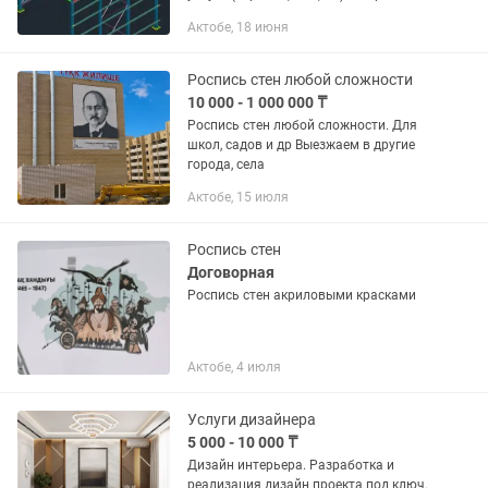
КД (конструкторской документации)
Актобе, 18 июня
•Реверс-инжиниринг деталей и узлов
•Проектирование металлоконструкций
и...
Роспись стен любой сложности
10 000 - 1 000 000 ₸
Роспись стен любой сложности. Для
школ, садов и др Выезжаем в другие
города, села
Актобе, 15 июля
Роспись стен
Договорная
Роспись стен акриловыми красками
Актобе, 4 июля
Услуги дизайнера
5 000 - 10 000 ₸
Дизайн интерьера. Разработка и
реализация дизайн проекта под ключ.