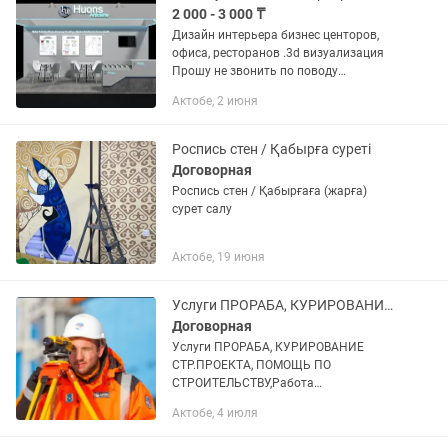
2 000 - 3 000 ₸
Дизайн интерьера бизнес центоров,
офиса, ресторанов .3d визуализация
Прошу не звонить по поводу
сотрудничества!!!!
Актобе, 2 июня
Роспись стен / Қабырға суреті
Договорная
Роспись стен / Қабырғаға (жарға)
сурет салу
Актобе, 19 июня
Услуги ПРОРАБА, КУРИРОВАНИЕ СТР.ПРОЕКТА, ПОМОЩЬ ПО СТРОИТЕЛЬСТВУ
Договорная
Услуги ПРОРАБА, КУРИРОВАНИЕ
СТР.ПРОЕКТА, ПОМОЩЬ ПО
СТРОИТЕЛЬСТВУ,Работа
нивелиром,перепады.Рисую эскизные
Актобе, 4 июля
проекты без печати,составляю сметы
на строительные