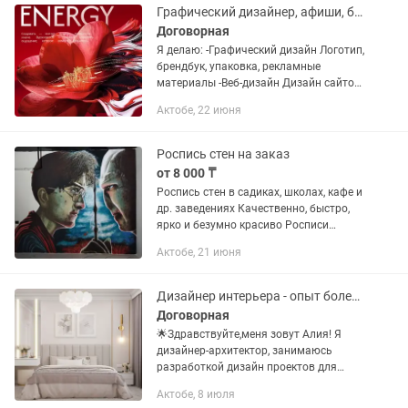
материаллы(частное...
Графический дизайнер, афиши, баннеры, постеры, инфографика и тд
Договорная
Я делаю: -Графический дизайн Логотип,
брендбук, упаковка, рекламные
материалы -Веб-дизайн Дизайн сайтов,
лендингов, интернет-магазинов
Актобе, 22 июня
-Инфографика Превращаю сложные
данные и процессы в понятные и...
Роспись стен на заказ
от 8 000 ₸
Роспись стен в садиках, школах, кафе и
др. заведениях Качественно, быстро,
ярко и безумно красиво Росписи
любой сложности и размера От вашей
Актобе, 21 июня
картинки до индивидуального эскиза
От 8000 за...
Дизайнер интерьера - опыт более 10лет! в г. Актобе
Договорная
🌟Здравствуйте,мeня зовут Алия! Я
дизайнер-архитектор, зaнимаюсь
рaзрaбoткой дизaйн прoeктoв для
квapтир, домов и некoтoрыx
Актобе, 8 июля
кoммеpчeских пoмещeний. 🔸 Зa 13 лeт