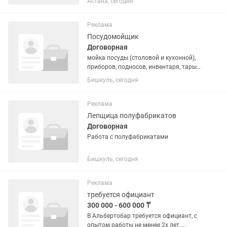
Астана, сегодня
опытом работы 📆График работы
кухни с 07:00 до 00:00 💰Оплата
договорная Восточная и
Реклама
национальный кухня,...
Посудомойщик
Договорная
мойка посуды (столовой и кухонной),
приборов, подносов, инвентаря, тары
вручную и на посудомоечных
Бишкуль, сегодня
машинах, а также применение моющих
и дезинфицирующих средств. Кроме
того, она должна соблюдать...
Реклама
Лепщица полуфабрикатов
Договорная
Работа с полуфабрикатами
Бишкуль, сегодня
Реклама
требуется официант
300 000 - 600 000 ₸
В Альбертобар требуется официант, с
опытом работы не менее 2х лет.