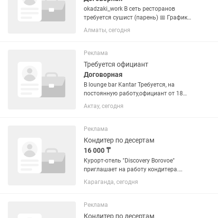
okadzaki_work В сеть ресторанов
требуется сушист (парень) 📅 График
работы: 6/1 ⏰ Время работы: • 12:00–
Алматы, сегодня
01:00 💰 от 13.000 за смену 📌 Что мы
гарантируем: – заработная плата 2
раза в месяц –...
Реклама
Требуется официант
Договорная
В lounge bar Kantar Требуется, на
постоянную работу,официант от 18
лет. Требования: Опыт работы
Актау, сегодня
официантом от 1-3 года • Умение
работать в команде • пунктуальность •
стрессоустойчивость •...
Реклама
Кондитер по десертам
16 000 ₸
Курорт-отель "Discovery Borovoe"
приглашает на работу кондитера.
«Discovery Borovoe» — это современный
Караганда, сегодня
курорт-отель для семейного отдыха,
расположенный в живописной
природной зоне: среди соснового...
Реклама
Кондитер по десертам