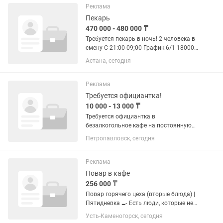
оплачиваем ) •График: 5/2 , с 10:30 до
Реклама
23:30...
Пекарь
470 000 - 480 000 ₸
Требуется пекарь в ночь! 2 человека в
смену С 21:00-09;00 График 6/1 18000
тенге
Астана, сегодня
Реклама
Требуется официантка!
10 000 - 13 000 ₸
Требуется официантка в
безалкогольное кафе на постоянную
основу! Девушка-возраст от 18 до 25
Петропавловск, сегодня
лет, не студентка. Опыт работы
приветствуется, но не обязателен.
График работы: 3-4 дня в неделю, в
Реклама
какие...
Повар в кафе
256 000 ₸
Повар горячего цеха (вторые блюда) |
Пятидневка 🍳 Есть люди, которые не
любят суету. А есть те, кому нравится,
Усть-Каменогорск, сегодня
когда к открытию всё готово, блюда