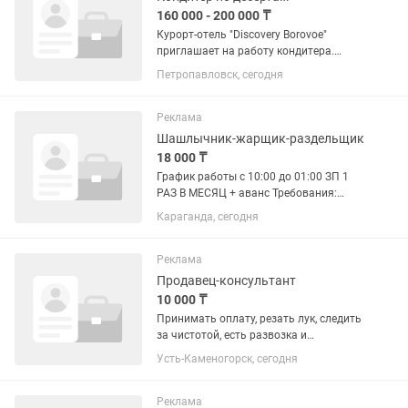
160 000 - 200 000 ₸
Курорт-отель "Discovery Borovoe"
приглашает на работу кондитера.
«Discovery Borovoe» — это современный
Петропавловск, сегодня
курорт-отель для семейного отдыха,
расположенный в живописной
природной зоне: среди соснового...
Реклама
Шашлычник-жарщик-раздельщик
18 000 ₸
График работы с 10:00 до 01:00 ЗП 1
РАЗ В МЕСЯЦ + аванс Требования:
Опыт работы шашлычником
Караганда, сегодня
(жарщиком-раздельщиком)
приветствуется. Умение работать с
различными видами мяса и
Реклама
соблюдать технологии...
Продавец-консультант
10 000 ₸
Принимать оплату, резать лук, следить
за чистотой, есть развозка и
питание.ПРОШУ СМОТРЕТЬ АДРЕС
Усть-Каменогорск, сегодня
ПЕРЕД ТЕМ КАК ПИСАТЬ !!!!
Реклама