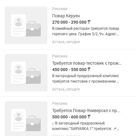
Реклама
Повар Керуен
270 000 - 290 000 ₸
В семейный ресторан требуется повар
горячего цеха. График 5/2, 9ч. Адрес:
Достык,9
Астана, сегодня
Реклама
Требуется повар-тестовик с проживанием
450 000 - 550 000 ₸
В загородный придорожный комплекс
требуется текстовик с проживанием.
Работа с тестом, выпечкой и тд Лепка
Астана, сегодня
пельменей, манты, лепешки, вареники.
Работа не ограничивается тестом.
Заработная плата...
Реклама
Требуется Повар-Универсал с проживанием
500 000 - 600 000 ₸
✅В загородный придорожный
комплекс “SARYARKA 1” требуется: 📌
Повар-Универсал восточной кухни С