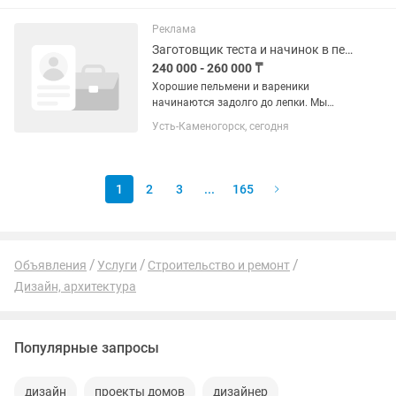
получаются именно такими, как
должны быть, а гости...
Реклама
Заготовщик теста и начинок в пельменный цех
240 000 - 260 000 ₸
Хорошие пельмени и вареники
начинаются задолго до лепки. Мы
ищем человека, который любит
Усть-Каменогорск, сегодня
порядок, умеет работать с продуктами
и понимает, что именно качественная
заготовка — основа вкусной...
1
2
3
...
165
Объявления
Услуги
Строительство и ремонт
Дизайн, архитектура
Популярные запросы
дизайн
проекты домов
дизайнер