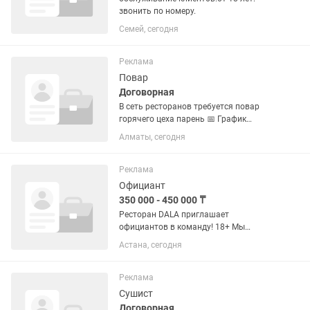
звонить по номеру.
Семей, сегодня
Реклама
Повар
Договорная
В сеть ресторанов требуется повар
горячего цеха парень 📅 График
работы: 6/1 ⏰ Время работы: • 12:00–
Алматы, сегодня
01:00 💰 от 13 000 за смену 📌 Что мы
гарантируем: – заработная плата 2
раза в месяц – двухразовое...
Реклама
Официант
350 000 - 450 000 ₸
Ресторан DALA приглашает
официантов в команду! 18+ Мы
предлагаем: Зарплата от 350 000 до
Астана, сегодня
450 000 тг в месяц 5 000 тг за смену +
% от продаж График 2/2 или 5/2
Рабочее время: с 09:30 до...
Реклама
Сушист
Договорная