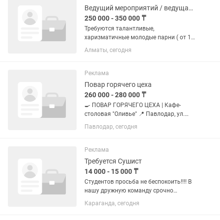
Ведущий мероприятий / ведущая мероприятий
250 000 - 350 000 ₸
Требуются талантливые,
харизматичные молодые парни ( от 18
до 25 лет)на должность ведущих
Алматы, сегодня
розыгрыша бинго с обучением!
Обязанности: -проведение игры 'бинго"
-проведение розыгрышей -общение с...
Реклама
Повар горячего цеха
260 000 - 280 000 ₸
🍳 ПОВАР ГОРЯЧЕГО ЦЕХА | Кафе-
столовая "Оливье" 📍 Павлодар, ул.
Лермонтова, 91 🕐 График: 2/2 | с 07:00
Павлодар, сегодня
до 20:00 💰 Зарплата: от 260.000 до
280.000 тг Если сковородка — твой
верный друг, а отбивные...
Реклама
Требуется Сушист
14 000 - 15 000 ₸
Студентов просьба не беспокоить!!!! В
нашу дружную команду срочно
требуется Парень сушист с опытом
Караганда, сегодня
работы ✅ и без Обучение
предоставляем ( стажировку