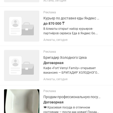
Астана, сегодня
Оплата 10,700 за смену.на постоянную
основу. Чистоплотная !!!!!
Реклама
Курьер по доставке еды Яндекс Go в Алматы
до 870 000 ₸
В Алматы открыт набор курьеров-
партнёров сервиса Еда в Яндекс Go.
Можно доставлять заказы пешком, на
Алматы, сегодня
велосипеде, мотоцикле или
автомобиле. Работа подходит как для
основной занятости, так и для...
Реклама
Бригадир Холодного Цеха
Договорная
Кафе «Fort Vernyi Family» открывает
вакансию — БРИГАДИР ХОЛОДНОГО
ЦЕХА! Fort Vernyi Family — легендарное
Алматы, сегодня
кафе с многолетней историей, где
ценят качество, профессионализм и
командную работу. Если Вы...
Реклама
Продам профессиональную посуду для ресторана и кафе
Договорная
🍽️ Красивая посуда в отличном
состоянии — почти как новая! Продаю