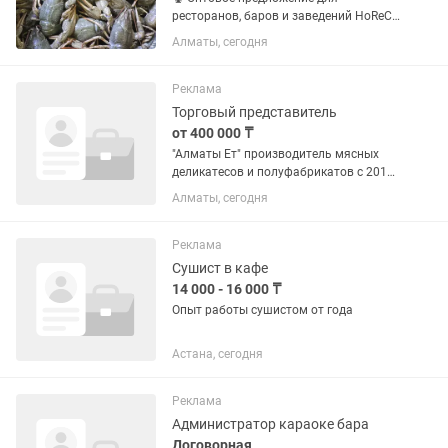
ресторанов, баров и заведений HoReCa
Предлагаем живых раков оптом по
Алматы, сегодня
выгодным ценам с доставкой. Раки
25–40 г: • от 10 кг — 4 500 тг/кг • от 30
кг — 3 800 тг/кг • от 50 кг...
Реклама
Торговый представитель
от 400 000 ₸
"Алматы Ет" производитель мясных
деликатесов и полуфабрикатов с 2012
года. Нашу продукцию знают по всему
Алматы, сегодня
Казахстану , а с 2023 года мы вышли
на международный рынок. Чем вам
предстоит...
Реклама
Сушист в кафе
14 000 - 16 000 ₸
Опыт работы сушистом от года
Астана, сегодня
Реклама
Администратор караоке бара
Договорная