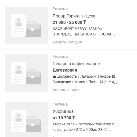
Реклама
Повар Горячего Цеха
21 000 - 25 000 ₸
КАФЕ «FORT VERNYI FAMILY»
ОТКРЫВАЕТ ВАКАНСИЮ — ПОВАР
ГОРЯЧЕГО ЦЕХА! Fort Vernyi Family —
Алматы, сегодня
легендарное кафе с многолетней
историей, где ценят качество,
профессионализм и командную
Реклама
работу. Если ты...
Пекарь в кафе-пекарне
Договорная
💼 Должность / Лауазым: Пекарь 🏢
Заведение / Мекеме: Таба НАН 📍 Адрес
/ Мекенжай: Кордай 81 📆 График /
Астана, сегодня
Кистей: 07:00-21:00 2/2 💰 Зарплата /
Жалақы: Договорная (при
собеседовании) 📞 Контакты:
Реклама
Уборщица
от 10 700 ₸
Уборка зала и гостевых туалетов в
кафе, график 2/2 с 9:00до 23:00.
Развозка питание предоставляется.