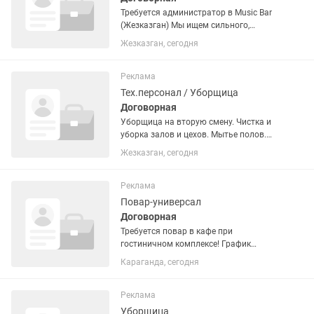
Требуется администратор в Music Bar
(Жезказган) Мы ищем сильного,
ответственного и энергичного
Жезказган, сегодня
администратора, который сможет
организовать работу смены и
обеспечить высокий уровень...
Реклама
Тех.персонал / Уборщица
Договорная
Уборщица на вторую смену. Чистка и
уборка залов и цехов. Мытье полов.
Режим работы с 12.00 - 21.10. Смена
Жезказган, сегодня
2/2. Питание. Ставка 9000тг в день.
Оплата раз в 15 дней. г.Жезказган
Сатпаева 50, Столовая...
Реклама
Повар-универсал
Договорная
Требуется повар в кафе при
гостиничном комплексе! График
работы с 09:00 до 20:00 В ночную и
Караганда, сегодня
дневную смену. Европейская кухня.
Оплата 14.000тг за смену. Звонить по
телефону: Елена Валерьевна
Реклама
Уборщица