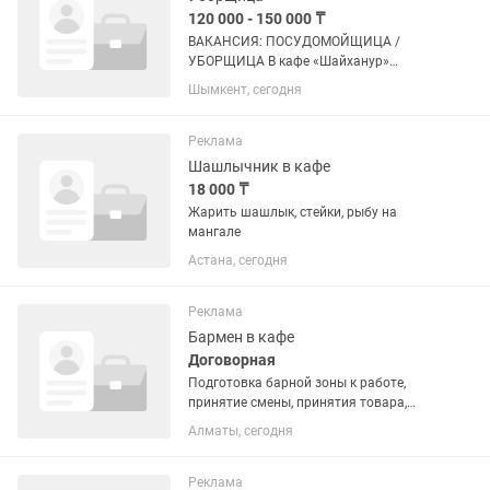
120 000 - 150 000 ₸
ВАКАНСИЯ: ПОСУДОМОЙЩИЦА /
УБОРЩИЦА В кафе «Шайханур»
требуется посудомойщица / уборщица.
Шымкент, сегодня
Условия работы: График: 5/2 Рабочее
время: с 09:00 до 21:00 Заработная
плата: от 120 000 до 150 000...
Реклама
Шашлычник в кафе
18 000 ₸
Жарить шашлык, стейки, рыбу на
мангале
Астана, сегодня
Реклама
Бармен в кафе
Договорная
Подготовка барной зоны к работе,
принятие смены, принятия товара,
инвентаризация, приготовление и
Алматы, сегодня
отдача продукции. Оплата каждый 2-
недели Алкоголя нету, халяль График с
09:30 до 22:00 Иметься...
Реклама