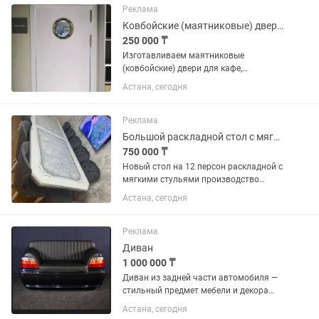
Реклама
Ковбойские (маятниковые) двери для кафе и ресторанов
250 000 ₸
Изготавливаем маятниковые
(ковбойские) двери для кафе,
ресторанов, баров и кухонь HoReCa.
Астана, сегодня
Двери открываются в обе стороны,
удобны при высокой проходимости
персонала. Оснащаются круглым...
Реклама
Большой раскладной стол с мягкими стульями
750 000 ₸
Новый стол на 12 персон раскладной с
мягкими стульями производство
Дагестан, ни раз за ним не сидел, доча
Астана, сегодня
только за ним всегда сидит рисует.
Очень добротный, в сложенном виде
3м, в раскладном виде...
Реклама
Диван
1 000 000 ₸
Диван из задней части автомобиля —
стильный предмет мебели и декора
Продается оригинальный диван,
Астана, сегодня
изготовленный из задней части