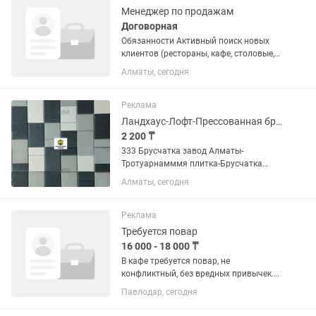
Менеджер по продажам
Договорная
Обязанности Активный поиск новых
клиентов (рестораны, кафе, столовые,
гостиницы, пищевые производства,
Алматы, сегодня
торговые центры и другие
коммерческие объекты). Холодные
звонки и назначение встреч. ...
Реклама
Ландхаус-Лофт-Прессованная брусчатка Алматы-Тротуарная плитка
2 200 ₸
333 Брусчатка завод Алматы-
Тротуарнамммя плитка-Брусчатка
Колормикс-Брусчатка color-mix завод
Алматы, сегодня
Алматы Если Вы не дозвонились,
пожалуйста , напишите нам, мы
обязательно Вам ответим!
Реклама
Тротуарная...
Требуется повар
16 000 - 18 000 ₸
В кафе требуется повар, не
конфликтный, без вредных привычек.
график 2/2, с 10.00 до 24.00. обед,
Павлодар, сегодня
развозка. Пишите пожалуйста