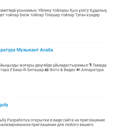
імді ұсынамын: Үйлену тойлары Қыз ұзату Құдалық
аратура Музыкант Асаба
тара 💃 Биші 👰 Беташар 📸 Фото & Видео 🔊 Аппаратура
дьбу
глашение
онализированное приглашение для любого вашего