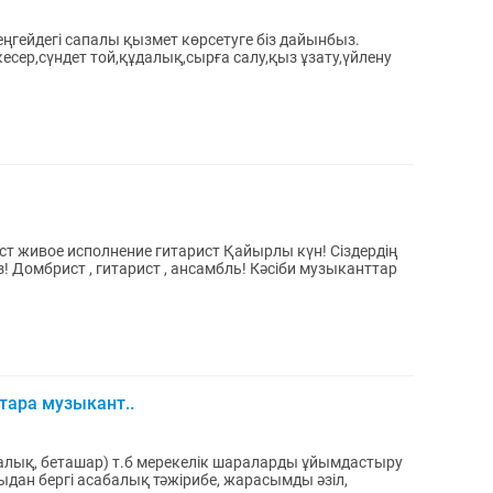
еңгейдегі сапалы қызмет көрсетуге біз дайынбыз.
т живое исполнение гитарист Қайырлы күн! Сіздердің
Домбрист , гитарист , ансамбль! Кәсіби музыканттар
тара музыкант..
құдалық, беташар) т.б мерекелік шараларды ұйымдастыру
ыдан бергі асабалық тәжірибе, жарасымды әзіл,