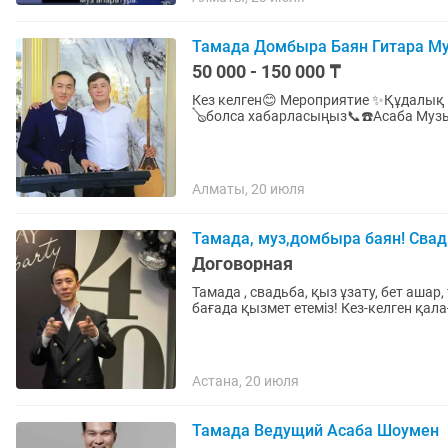
Тамада Домбыра Баян Гитара М
50 000 - 150 000 ₸
Кез келген😊 Мероприятие ✨Құдалық Қ
🪕болса хабарласыңыз📞☎️Асаба Муз
Алматы, 20 июля
Тамада, муз,домбыра баян! Свадьб
Договорная
Тамада , свадьба, қыз ұзату, бет ашар,
бағада қызмет етеміз! Кез-келген қал
Астана, 20 июля
Тамада Ведущий Асаба Шоумен