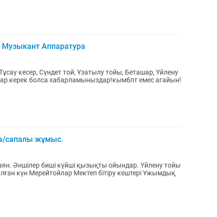
 Музыкант Аппаратура
Тұсау кесер, Сүндет той, Ұзатылу тойы, Беташар, Үйлену
ттар керек болса хабарламыныздар!кымбпт емес агайын!
а/сапалы жұмыс.
шілер биші күйші қызықты ойындар. Үйлену тойы
лған күн Мерейтойлар Мектеп бітіру кештері Ұжымдық