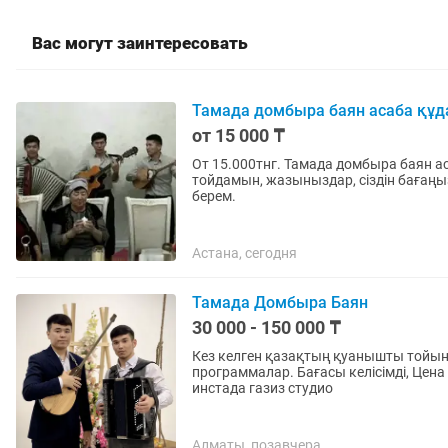
Вас могут заинтересовать
Тамада домбыра баян асаба құдал
от 15 000 ₸
От 15.000тнг. Тамада домбыра баян ас
тойдамын, жазыныздар, сіздін бағаңыз
берем.
Астана, сегодня
Тамада Домбыра Баян
30 000 - 150 000 ₸
Кез келген қазақтың қуанышты тойына, -Асаба -Әншілер,Бишілер -Фото-видео
программалар. Бағасы келісімді, Цена зав
инстада газиз студио
Алматы, позавчера