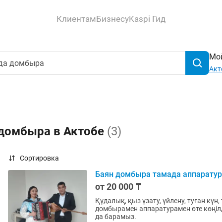
Клиентам
Бизнесу
Kaspi Гид
Мой
Акт
 домбыра в Актобе
(3)
Сортировка
Баян домбыра тамада аппарату
от 20 000 ₸
Құдалық, қыз ұзату, үйлену, туған күн
домбырамен аппаратурамен өте көңілді
да барамыз.