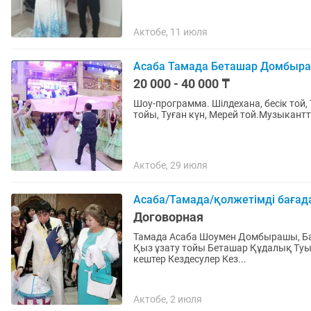
Актобе, 11 июля
Асаба Тамада Беташар Домбыра
20 000 - 40 000 ₸
Шоу-программа. Шiлдехана, бесiк той, 
тойы, Туған күн, Мерей той.Музыкан
Актобе, 29 июля
Асаба/Тамада/қолжетімді бағад
Договорная
Тамада Асаба Шоумен Домбырашы, Баян. Ән
Қыз ұзату тойы Беташар Құдалық Туы
кештер Кездесулер Кез...
Актобе, 2 июля