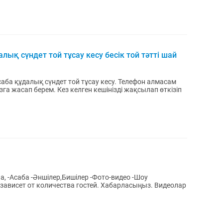
ық сүндет той тұсау кесу бесік той тәтті шай
аба құдалық сүндет той тұсау кесу. Телефон алмасам
га жасап берем. Кез келген кешінізді жақсылап өткізіп
 -Шоу
исет от количества гостей. Хабарласыңыз. Видеолар