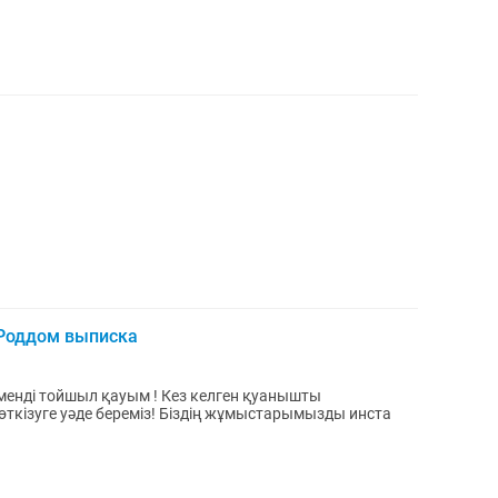
Роддом выписка
менді тойшыл қауым ! Кез келген қуанышты
кізуге уәде береміз! Біздің жұмыстарымызды инста