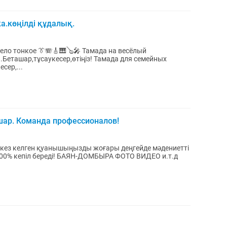
.көңілді құдалық.
ло тонкое 👔🪗🎸🎹🪕🎤 Тамада на весёлый
укесер,өтіңіз! Тамада для семейных
сер,...
шар. Команда профессионалов!
 кез келген қуанышыңызды жоғары деңгейде мәдениетті
100% кепіл береді! БАЯН-ДОМБЫРА ФОТО ВИДЕО и.т.д