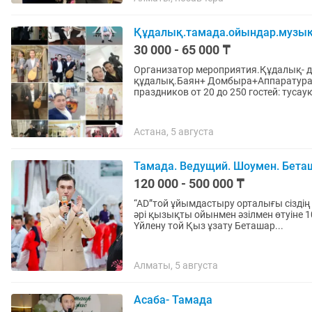
Құдалық.тамада.ойындар.музыка
30 000 - 65 000 ₸
Организатор мероприятия.Құдалық- де
құдалық.Баян+ Домбыра+Аппаратура.Беташар,тұса
праздников от 20 до 250 гостей: тусауке
Астана, 5 августа
Тамада. Ведущий. Шоумен. Бета
120 000 - 500 000 ₸
“AD”той ұйымдастыру орталығы сіздің
әрі қызықты ойынмен әзілмен өтуіне 
Үйлену той Қыз ұзату Беташар...
Алматы, 5 августа
Асаба- Тамада