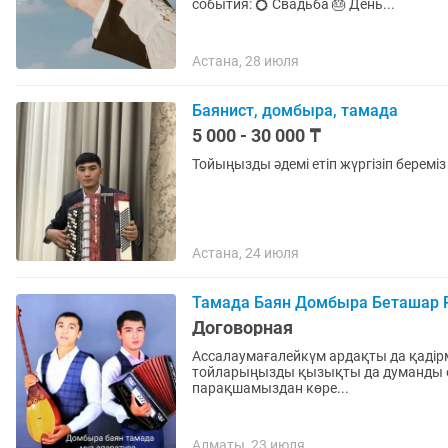
события: 💍 Свадьба 🎂 День...
Астана, 28 июля
Баянист, домбыра, тамада
5 000 - 30 000 ₸
Тойыңызды әдемі етіп жүргізіп береміз
Астана, 24 июля
Тамада Баян Домбыра Беташар 
Договорная
Ассалаумағалейкүм ардақты да қадір
тойларыңызды қызықты да думанды өт
парақшамыздан көре...
Алматы, 23 июля