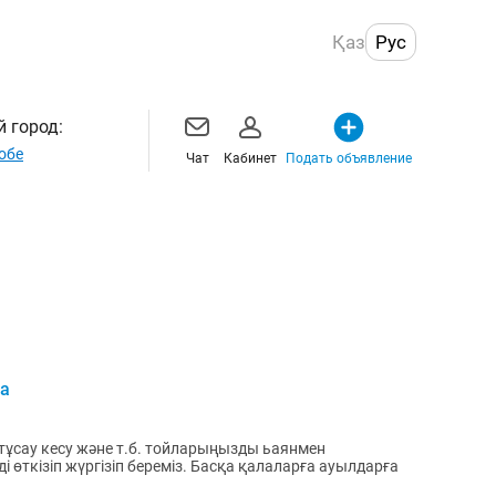
Қаз
Рус
 город:
обе
Чат
Кабинет
Подать объявление
ра
, тұсау кесу және т.б. тойларыңызды ьаянмен
 өткізіп жүргізіп береміз. Басқа қалаларға ауылдарға