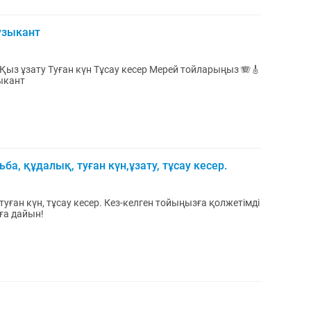
узыкант
ыз ұзату Туған күн Тұсау кесер Мерей тойларыңыз 🪗🎸
ыкант
а, құдалық, туған күн,ұзату, тұсау кесер.
 туған күн, тұсау кесер. Кез-келген тойыңызға қолжетімді
аға дайын!