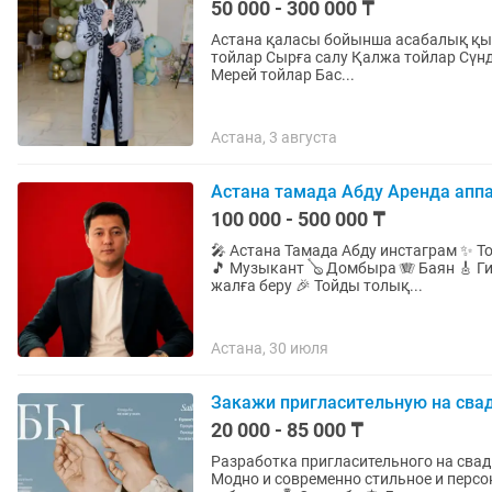
50 000 - 300 000 ₸
Астана қаласы бойынша асабалық қызмет
тойлар Сырға салу Қалжа тойлар Сүндет тойлар Бесік тойлар Тілашар тойлар Туған күндер
Мерей тойлар Бас...
Астана, 3 августа
Астана тамада Абду Аренда апп
100 000 - 500 000 ₸
🎤 Астана Тамада Абду инстаграм ✨ Тойыңызды жоғары деңгейде ұйымдастырамыз! 🎙 Тамада
🎵 Музыкант 🪕 Домбыра 🪗 Баян 🎸 Ги
жалға беру 🎉 Тойды толық...
Астана, 30 июля
Закажи пригласительную на сва
20 000 - 85 000 ₸
Разработка пригласительного на свадьбу Разработка открытки в виде сайта на при
Модно и современно стильное и перс