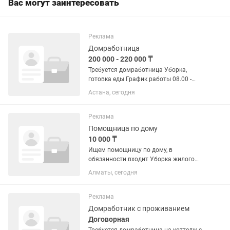
Вас могут заинтересовать
Реклама
Домработница
200 000 - 220 000 ₸
Требуется домработница Уборка,
готовка еды График работы 08.00 -
14.00 ЗП. 200 - 220 тыс.тг Город Астана
Астана, сегодня
район Евразия За подробностями
звоните
Реклама
Помощница по дому
10 000 ₸
Ищем помощницу по дому, в
обязанности входит Уборка жилого
дома 160 кв.м, глажка, И готовить на
Алматы, сегодня
семью Аккуратная, пунктуальная, без
вредных привычек
Реклама
Домработник с проживанием
Договорная