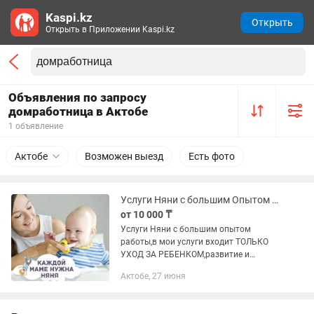
Kaspi.kz
Открыть
Открыть в Приложении Kaspi.kz
Объявления по запросу
домработница в Актобе
1 объявление
Актобе
Возможен выезд
Есть фото
Услуги Няни с большим Опытом работы
от 10 000 ₸
Услуги Няни с большим опытом
работы,в мои услуги входит ТОЛЬКО
УХОД ЗА РЕБЕНКОМ,развитие и
прогулки с малышом!Услуги
Актобе, 27 июня
домработница не предоставляю,в
заранее спасибо за понимание!