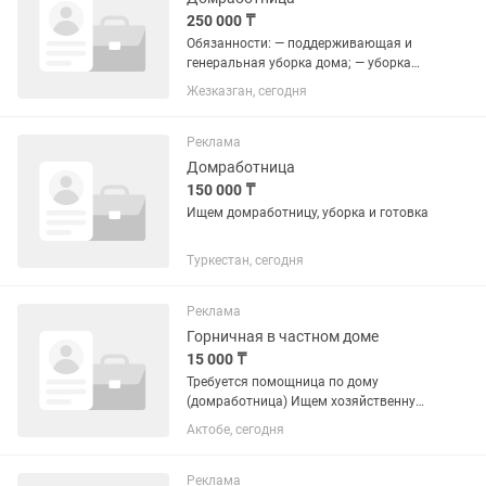
250 000 ₸
Обязанности: — поддерживающая и
генеральная уборка дома; — уборка
комнат, кухни, санузлов; — вытирание
Жезказган, сегодня
пыли, мытьё полов и окон; — смена
постельного белья; — стирка, глажка и
аккуратное складывание...
Реклама
Домработница
150 000 ₸
Ищем домработницу, уборка и готовка
Туркестан, сегодня
Реклама
Горничная в частном доме
15 000 ₸
Требуется помощница по дому
(домработница) Ищем хозяйственную,
чистоплотную и ответственную
Актобе, сегодня
помощницу в семью на постоянную
работу. Район Кирпичный График
работы: • • С 11:00 до 18:00 • Без...
Реклама