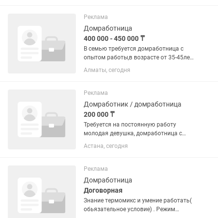
числа, аванс 25 го выдаем звонить на
мой номер , есть есть!!
Реклама
Домработница
400 000 - 450 000 ₸
В семью требуется домработница с
опытом работы,в возрасте от 35-45лет.
Дом 700кв,каждый день все мыть не
Алматы, сегодня
нужно,все по зонам. В обязанности
будет входить только уборка,без
готовки,стирки и...
Реклама
Домработник / домработница
200 000 ₸
Требуется на постоянную работу
молодая девушка, домработница с
обязательным проживанием, на
Астана, сегодня
длительный срок,можно без опыта
работы. Обучим сами. Готовка , уборка,
глажка. Просьба не звонить, писать...
Реклама
Домработница
Договорная
Знание термомикс и умение работать(
обьязательное условие) . Режим