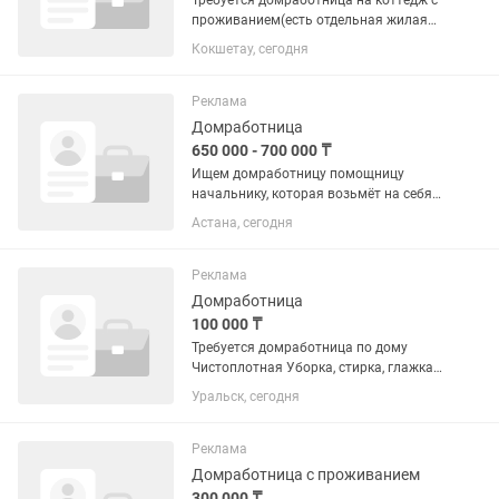
Требуется домработница на коттедж с
проживанием(есть отдельная жилая
часть дома для персонала)Район
Кокшетау, сегодня
хасеновского рынка Возраст от 30
Обязанности: •уборка,готовка
Зарплата договорная
Реклама
Домработница
650 000 - 700 000 ₸
Ищем домработницу помощницу
начальнику, которая возьмёт на себя
глажку, готовку, уборку и поездки по
Астана, сегодня
городам Казахстана Обязанности
Глажка одежды Приготовление пищи
Уборка помещений Сопровождение и...
Реклама
Домработница
100 000 ₸
Требуется домработница по дому
Чистоплотная Уборка, стирка, глажка
График в неделю 2 раза с 9:00 до 18:00
Уральск, сегодня
2 х этажный дом
Реклама
Домработница с проживанием
300 000 ₸