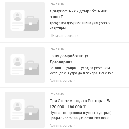
Реклама
Домработник / домработница
8 000 ₸
Требуется домработница для уборки
квартиры
Шымкент, сегодня
Реклама
Няня домработница
Договорная
Готовить, убирать, уход за ребенком 11
месяцев с 8 утра до 8 вечера. Ребенок
не на грудном вскармливании, на
Астана, сегодня
смеси.
Реклама
При Отеле Аланда в Ресторан Балкон требуется хаус кипинг (техперсонал)
170 000 - 180 000 ₸
Нужна техперсонал (нужны шустрые)
График 2/2 с 8:00 до 22:00 Развозка
есть питание есть У НАС ЗАРПЛАТА
Астана, сегодня
выход 12.000 тенге зарплата 10 го