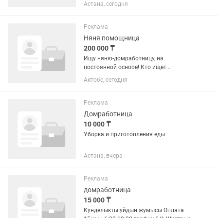
работы с 12.00 до 16.00 через день.
Астана, сегодня
Рабочее место проспект Бауыржан
Момыш Улы 13/3 , собеседование по
адресу Ул Шокана Уалиханова...
Реклама
Няня помощница
200 000 ₸
Ищу няню-домработницу, на
постоянной основе! Кто ищет
временно прошу не беспокоить. От 30-
Актобе, сегодня
50 лет. Могу устроить официально,
сама буду оплачивать соц.отчисления.
3 детей 7,5 лет и 7 месяцев. Основной...
Реклама
Домработница
10 000 ₸
Уборка и приготовления еды
Астана, вчера
Реклама
домработница
15 000 ₸
Кунделыкты уйдын жумысы Оплата