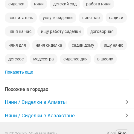
сиделки
няни
детский сад
работа няни
воспитатель
услуги сиделки
няня час
садики
няня на час
ищу работу сиделки
договорная
няня для
няня сиделка
садик дому
ищу няню
детское
медсестра
сиделка для
в школу
Показать еще
няня срочно
мини сад
сиделка пожилыми
пожилые люди
няня ребенку
Похожие в городах
работа на дому няни
для детей
дом
уход
Няни / Сиделки в Алматы
няня для детей
выходные
предлагаю няни
Няни / Сиделки в Казахстане
ночная няня
работа на час
детям
Қаз
Рус
© 2012-2026, АО «Kaspi Bank»