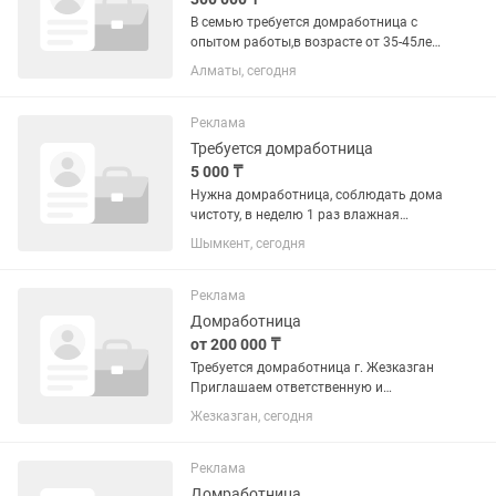
В семью требуется домработница с
опытом работы,в возрасте от 35-45лет.
Дом 700кв,каждый день все мыть не
Алматы, сегодня
нужно,все по зонам. В обязанности
будет входить только уборка,без
готовки,стирки и...
Реклама
Требуется домработница
5 000 ₸
Нужна домработница, соблюдать дома
чистоту, в неделю 1 раз влажная
уборка, готовить завтрак обед ужин .
Шымкент, сегодня
Можно с проживанием От 25 лет и
выше
Реклама
Домработница
от 200 000 ₸
Требуется домработница г. Жезказган
Приглашаем ответственную и
хозяйственную женщину! Условия: •
Жезказган, сегодня
Женщина от 40 лет • Оклад: 200 000–
250 000 тг • График: 2/2 • Время
работы: с 08:00 до...
Реклама
Домработница