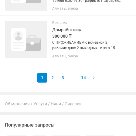
15мын 6:30-19:30 график 6/1 Шустрые,
быстрые требуем
Алматы, вчера
Реклама
Домработница
300 000 ₸
С ПРОЖИВАНИЕМ с ночёвкой 2
рабочих днях 2 выходных . итого 15
раб дней. Возраст 30+ ( С ОПЫТОМ
Алматы, вчера
РАБОТЫ ) русскоговорящая Требуются
две домработницы по сменно 2 через
2. Выполнять Все обязанности по...
1
2
3
...
14
Объявления
Услуги
Няни / Сиделки
Популярные запросы