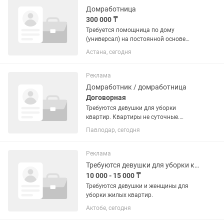
Домработница
300 000 ₸
Требуется помощница по дому
(универсал) на постоянной основе
График: 5 дней в неделю, с 10:00 до
Астана, сегодня
18:00 Обязанности: •уборка квартиры
(60 кв.м); •глажка; •приготовление
вкусной домашней...
Реклама
Домработник / домработница
Договорная
Требуются девушки для уборки
квартир. Квартиры не суточные.
Оплата труда достойная.
Павлодар, сегодня
Реклама
Требуются девушки для уборки квартир
10 000 - 15 000 ₸
Требуются девушки и женщины для
уборки жилых квартир.
Актобе, сегодня