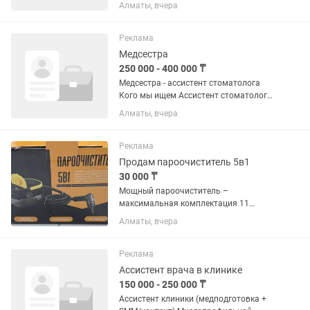
Работа с лапароскопическим и
Алматы, вчера
эндоскопическим оборудованием
(подготовка, монтаж, уход),
Формирование стерильного стола;
Реклама
подача...
Медсестра
250 000 - 400 000 ₸
Медсестра - ассистент стоматолога
Кого мы ищем Ассистент стоматолога/
медсестру Среднее образование
Алматы, вчера
обязательно Студентов просьба не
беспокоить Внимательность,
ответственность пунктуальность ...
Реклама
Продам пароочиститель 5в1
30 000 ₸
Мощный пароочиститель –
максимальная комплектация 11
насадок Универсальное решение для
Алматы, вчера
уборки дома, автомобиля и техники!
Паровая мощь, компактность и
функциональность – всё в одном...
Реклама
Ассистент врача в клинике
150 000 - 250 000 ₸
Ассистент клиники (медподготовка +