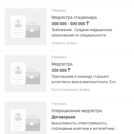
открываем позицию для лэшмейкера,
который хочет стабильный...
Реклама
Медсестра стационара
300 000 - 500 000 ₸
Требования: •Среднее медицинское
образование по специальности
«Сестринское дело». •Наличие
Алматы, вчера
действующего сертификата
специалиста (или свидетельство об
аккредитации). •Опыт работы в
Реклама
стационаре....
Медсестра
350 000 ₸
Приглашаем в команду старшего
ассистента врача-имплантолога. Если
вы уверенно чувствуете себя на
Петропавловск, вчера
хирургическом приёме, умеете
работать быстро, четко и
организованно, знаете стандарты
Реклама
стерильности и...
Операционная медсестра
Договорная
Выносливость, ответственность,
соблюдение асептики и антисептики.