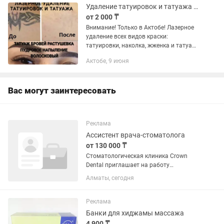
Удаление татуировок и татуажа в Актобе! Недорого! Татуаж бровей, растушевка
от 2 000 ₸
Внимание! Только в Актобе! Лазерное
удаление всех видов краски:
татуировки, наколка, жженка и татуажа
бровей Татуаж бровей, перманентный
Актобе, 9 июня
макияж бровей, растушевка - 13000 тг
Пигменты красок от...
Вас могут заинтересовать
Реклама
Ассистент врача-стоматолога
от 130 000 ₸
Стоматологическая клиника Crown
Dental приглашает на работу
ассистента стоматолога в нашу
Алматы, сегодня
команду! Дружный коллектив и
приятная рабочая атмосфера!
Находимся в центре города, по адресу:
Реклама
Жамбыла...
Банки для хиджамы массажа
4 900 ₸