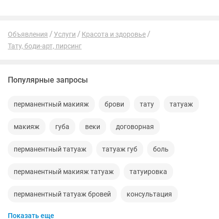
Объявления
Услуги
Красота и здоровье
Тату, боди-арт, пирсинг
Популярные запросы
перманентный макияж
брови
тату
татуаж
макияж
губа
веки
договорная
перманентный татуаж
татуаж губ
боль
перманентный макияж татуаж
татуировка
перманентный татуаж бровей
консультация
Показать еще
техника
перманентный макияж губ
перманент