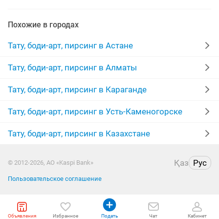
телом
детям
акции
удаление тату
Похожие в городах
модели тату
женщины
коррекция бровей
Тату, боди-арт, пирсинг в Астане
модели для
лазерный
маникюр
бровист
Тату, боди-арт, пирсинг в Алматы
запись
лицо
уши
прокол носа
Тату, боди-арт, пирсинг в Караганде
ищу моделей
перманент бровей
салон красоты
Тату, боди-арт, пирсинг в Усть-Каменогорске
Тату, боди-арт, пирсинг в Казахстане
девушки
девочки
ламинирование
Қаз
Рус
© 2012-2026, АО «Kaspi Bank»
Пользовательское соглашение
Объявления
Избранное
Подать
Чат
Кабинет