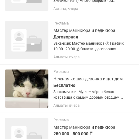
SMM/контент) Многопрофильной
хирургической клинике урологического
Астана, вчера
и андрологического профиля в Астане
требуется ассистент на совмещённую
позицию: подготовка...
Реклама
Мастер маникюра и педикюра
Договорная
Вакансия: Мастер маникюра 🕙 График:
10:00–20:00 💰 Оплата: договорная
Обязанности: – Качественное
Алматы, вчера
выполнение маникюра и покрытий –
Соблюдение стерильности и
санитарных норм – Вежливое общение
Реклама
с...
Нежная кошка-девочка ищет дом.
Бесплатно
Знакомьтесь: Муся — чёрно-белая
красавица с самым добрым сердцем!
Ей около года, она стерильная и
Алматы, вчера
невероятно ласковая. Любит
внимание, обожает, когда её гладят, и
сама приходит за нежностью,...
Реклама
Мастер маникюра и педикюра
250 000 - 500 000 ₸