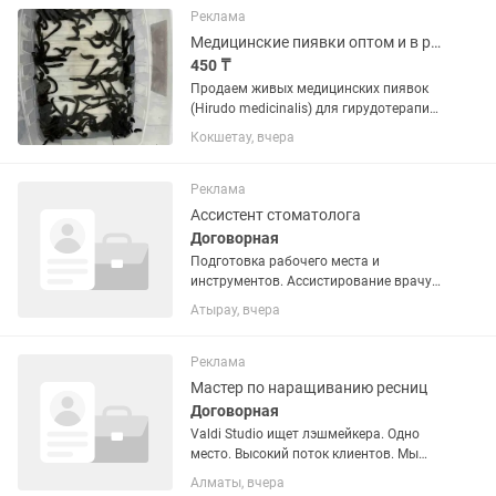
условиях Имеют все...
Реклама
Медицинские пиявки оптом и в розницу
450 ₸
Продаем живых медицинских пиявок
(Hirudo medicinalis) для гирудотерапии.
Подходят как для домашних процедур,
Кокшетау, вчера
так и для использования в клиниках. ✅
Пиявки выращенные в стерильных
условиях ✅ Имеют все...
Реклама
Ассистент стоматолога
Договорная
Подготовка рабочего места и
инструментов. Ассистирование врачу
во время приёма («работа в четыре
Атырау, вчера
руки»). Подготовка материалов и
оборудования. Соблюдение
стерильности, дезинфекция и
Реклама
стерилизация...
Мастер по наращиванию ресниц
Договорная
Valdi Studio ищет лэшмейкера. Одно
место. Высокий поток клиентов. Мы
растём — и записи к нашим мастерам
Алматы, вчера
расписаны на недели вперёд. Сейчас