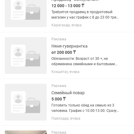
12 000 - 13 000 ₸
Требуется продавец в продуктовый
магазин у нас график с 8 до 23 00 три
через три или два через два.Зп от
Караганда, вчера
13000 выход стажировка пару дней
оплачиваемая пять тысяч желательно
проживание на юго-востоке...
Реклама
Няня-гувернантка
от 200 000 ₸
Обязанности: Возраст от 30 +, не
обременена семейными и бытовыми
вопросами Полный уход за ребёнком в
Кокшетау, вчера
течение дня. Соблюдение режима дня
(сон, питание, прогулки). Кормление
ребёнка и поддержание...
Реклама
Семейный повар
5 000 ₸
Готовить только обед на семью из 3
человека. График с 10.00-13.00. Сразу
пишите на Вас.
Павлодар, вчера
Реклама