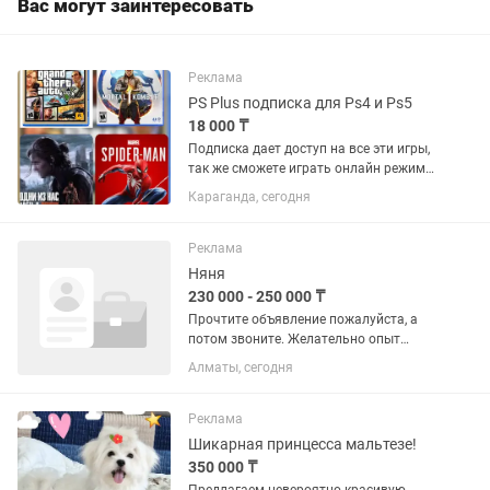
Вас могут заинтересовать
Реклама
PS Plus подписка для Ps4 и Ps5
18 000 ₸
Подписка дает доступ на все эти игры,
так же сможете играть онлайн режиме.
Хорошо сэкономитьте если купите
Караганда, сегодня
подписку. Цена на 12 месяцев :
Essential (базовые 3 игры в месяц) Ps5 -
19,000 тг Ps4 -...
Реклама
Няня
230 000 - 250 000 ₸
Прочтите объявление пожалуйста, а
потом звоните. Желательно опыт
работы с особенными детками.
Алматы, сегодня
СТУДЕНТОВ И ЛЮДЕЙ КОТОРЫЕ ИЩУТ
ПОДРАБОТКУ ПРОШУ НЕ
БЕСПОКОИТЬ!!! Ищу няню для ребенка
Реклама
4 х лет. Активную ,...
Шикарная принцесса мальтезе!
350 000 ₸