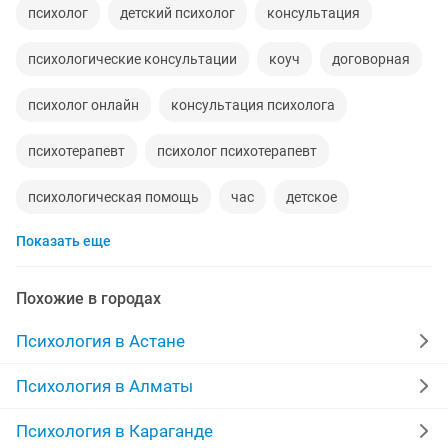
психолог
детский психолог
консультация
психологические консультации
коуч
договорная
психолог онлайн
консультация психолога
психотерапевт
психолог психотерапевт
психологическая помощь
час
детское
Показать еще
консультант
боль
казахский
психолог индивидуальные
детей
Похожие в городах
работа психолога
друг
индивидуальный
Психология в Астане
личны
практики
терапия
психолог для
Психология в Алматы
работа с личны
психиатр
встреч
тел
Психология в Караганде