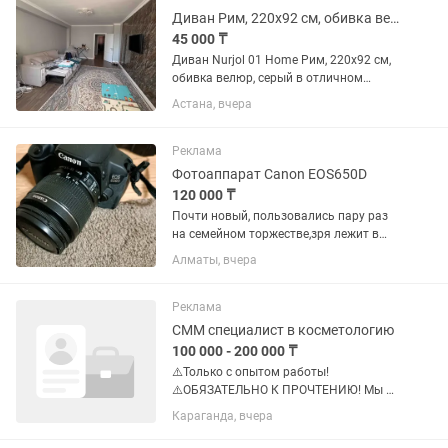
Диван Рим, 220х92 см, обивка велюр, серый
45 000 ₸
Диван Nurjol 01 Home Рим, 220х92 см,
обивка велюр, серый в отличном
состоянии в феврале сделали
Астана, вчера
химчистку Диван прямой Рим —
стильное и функциональное решение
для вашей гостиной, которое сочетает
Реклама
в...
Фотоаппарат Canon EOS650D
120 000 ₸
Почти новый, пользовались пару раз
на семейном торжестве,зря лежит в
коробке.В комплекте 2 объектива(18-55
Алматы, вчера
и 55-250 зум), зарядка, инструкция,
сумка.Цена за весь комплект 250 тыс,
за фотоаппарат 120...
Реклама
СММ специалист в косметологию
100 000 - 200 000 ₸
⚠️Только с опытом работы!
⚠️ОБЯЗАТЕЛЬНО К ПРОЧТЕНИЮ! Мы в
поисках креативного смм специалиста
Караганда, вчера
на постоянную работу, в
косметологическую клинику!