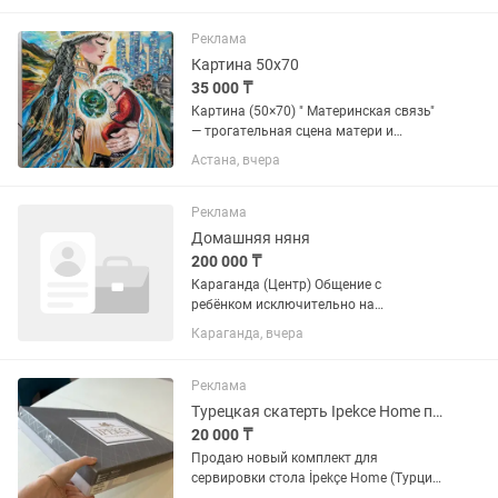
Реклама
Картина 50х70
35 000 ₸
Картина (50×70) " Материнская связь"
— трогательная сцена матери и
ребёнка. Символ любви, защиты и
Астана, вчера
света, который наполняет
пространство теплом и гармонией.
Идеально для интерьера, где важны
Реклама
уют и...
Домашняя няня
200 000 ₸
Караганда (Центр) Общение с
ребёнком исключительно на
английском языке в течение рабочего
Караганда, вчера
времени. Ищем няню на долгосрочное
сотрудничество для активного ребёнка
1,5 года. В течение ближайших шести...
Реклама
Турецкая скатерть Ipekce Home полный комплект, новая
20 000 ₸
Продаю новый комплект для
сервировки стола İpekçe Home (Турция)