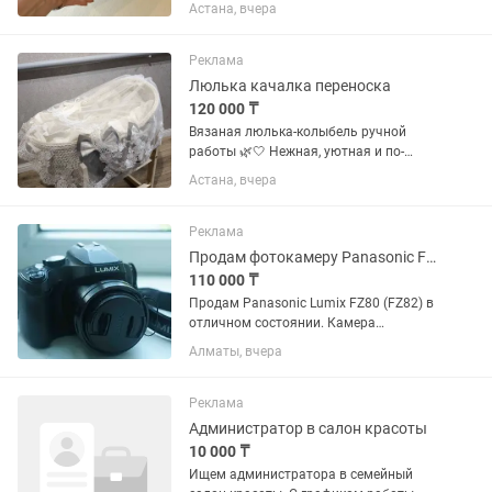
в заводской упаковке. В комплект
Астана, вчера
входит: Скатерть 160×220 см; Раннер
(галстук) 40×150 см; 12 тканевых
салфеток; 12 декоративных...
Реклама
Люлька качалка переноска
120 000 ₸
Вязаная люлька-колыбель ручной
работы 🌿🤍 Нежная, уютная и по-
настоящему особенная люлька для
Астана, вчера
первых месяцев жизни малыша.
Каждая деталь выполнена с любовью:
• вязаная люлька ручной работы; •...
Реклама
Продам фотокамеру Panasonic FZ-80
110 000 ₸
Продам Panasonic Lumix FZ80 (FZ82) в
отличном состоянии. Камера
оснащена мощным 60-кратным
Алматы, вчера
оптическим зумом (20–1200 мм),
позволяет снимать удалённые
объекты, природу, путешествия и
Реклама
семейные...
Администратор в салон красоты
10 000 ₸
Ищем администратора в семейный