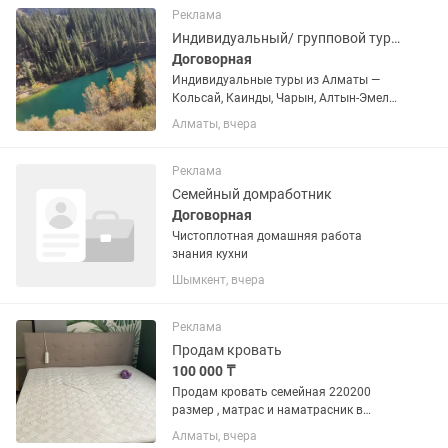
ОФИЦИАЛЬНОЕ ТРУДОУСТРОЙСТВО !!!
Реклама
Свободный график...
Индивидуальный/ групповой тур Кольсай, Каинды и Чарынский каньон из Алматы
Договорная
Индивидуальные туры из Алматы —
Кольсай, Каинды, Чарын, Алтын-Эмель!
Предоставляем встречу и
Алматы, вчера
сопровождение гостей, приезжающих в
Казахстан на концерты, фестивали,
деловые мероприятия и форумы —...
Реклама
Семейный домработник
Договорная
Чистоплотная домашняя работа
знания кухни
Шымкент, вчера
Реклама
Продам кровать
100 000 ₸
Продам кровать семейная 220200
размер , матрас и наматрасник в
подарок
Алматы, вчера