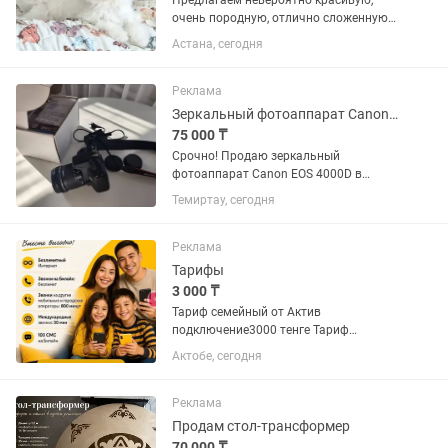
Предлагаем невероятно красивую,
очень породную, отлично сложенную
девочку мальтезе! Крови Корея!
Астана, сегодня
Возраст 6 мес Малышка шикарно
одета, ухоженная, полностью здорова!
Прикус идеальный! Приучена ко...
Реклама
Зеркальный фотоаппарат Canon EOS 4000D
75 000 ₸
Срочно! Продаю зеркальный
фотоаппарат Canon EOS 4000D в
отличном состоянии. ✅ Полностью
Темиртау, сегодня
исправен, работает без нареканий. ✅
Бережная эксплуатация. ✅ Полный
комплект: • объектив Canon EF-S 18-
Реклама
55...
Тарифы
3 000 ₸
Тариф семейный от Актив
подключение3000 тенге Тариф
семейный Билайн подключение 4000
Актобе, сегодня
тенге
Реклама
Продам стол-трансформер
70 000 ₸