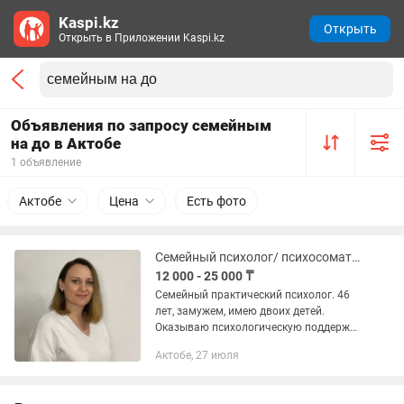
Kaspi.kz
Открыть
Открыть в Приложении Kaspi.kz
Объявления по запросу семейным
на до в Актобе
1 объявление
Актобе
Цена
Есть фото
Семейный психолог/ психосоматолог
12 000 - 25 000 ₸
Семейный практический психолог. 46
лет, замужем, имею двоих детей.
Оказываю психологическую поддержку
для семьи или пары в период кризиса,
Актобе, 27 июля
отчуждения или расставания.
Помогаю увидеть коренные...