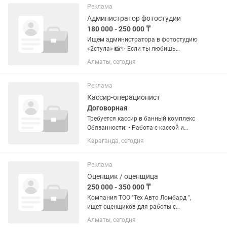
поддержку на протяжении всего
Реклама
контракта. Что мы...
Администратор фотостудии
180 000 - 250 000 ₸
Ищем администратора в фотостудию
«2стула» 📸✨ Если ты любишь
красивое пространство, общение с
Алматы, сегодня
людьми и хочешь работать в
творческой атмосфере — тебе к нам 💛
Что нужно делать: — Встречать
Реклама
клиентов и...
Кассир-операционист
Договорная
Требуется кассир в банный комплекс
Обязанности: • Работа с кассой и
оплатами • Встреча гостей •
Караганда, сегодня
Консультация по услугам • Продажа
дополнительных услуги • Ведение
сменной отчетности Требования: •...
Реклама
Оценщик / оценщица
250 000 - 350 000 ₸
Компания ТОО "Тех Авто Ломбард ",
ищет оценщиков для работы с
клиентами. Требование к кандидатам: -
Алматы, сегодня
Знание Казахского и Русского языка -