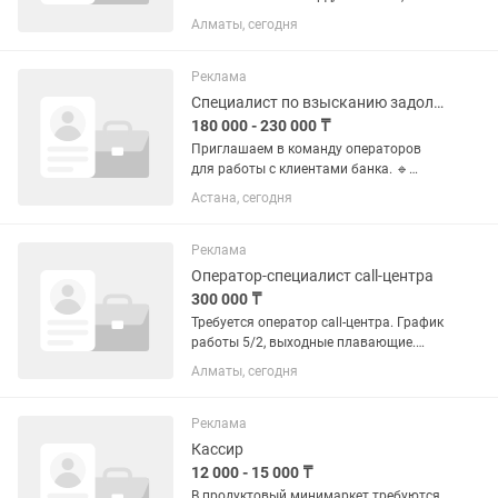
район Попова-Шашкина Задачи: •
Алматы, сегодня
Готовить справки по запросам
клиентов; • Составлять официальные
письма на русском и казахском
Реклама
языках; •...
Специалист по взысканию задолженности
180 000 - 230 000 ₸
Приглашаем в команду операторов
для работы с клиентами банка. 🔹
Обязанности: Исходящие звонки
Астана, сегодня
клиентам 📲 Общение по готовому
шаблону текста Работа с клиентами на
ранней стадии просрочки Внесение...
Реклама
Оператор-специалист call-центра
300 000 ₸
Требуется оператор call-центра. График
работы 5/2, выходные плавающие.
Работа с входящими звонками, с
Алматы, сегодня
теплым обзвоном, обработка заказов
интернет магазина. Официальное
трудоустройство, ЗП на карту...
Реклама
Кассир
12 000 - 15 000 ₸
В продуктовый минимаркет требуются