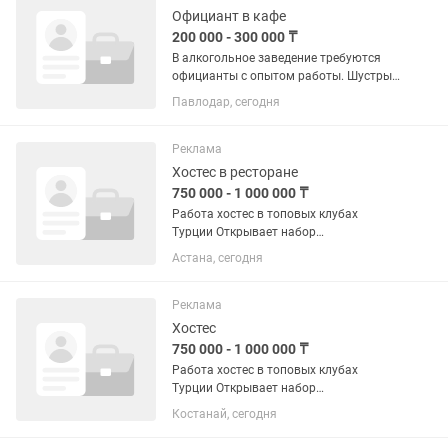
любите...
Официант в кафе
200 000 - 300 000 ₸
В алкогольное заведение требуются
официанты с опытом работы. Шустрые,
умеющие находить общий язык с
Павлодар, сегодня
любым гостем. 18+❗️ Зарплата
обговаривается на собеседовании.
Реклама
Хостес в ресторане
750 000 - 1 000 000 ₸
Работа хостес в топовых клубах
Турции Открывает набор
коммуникабельных и ярких девушек
Астана, сегодня
для работы в Турции. Мы гарантируем
легальность, безопасность и
поддержку на протяжении всего
Реклама
контракта. Что мы...
Хостес
750 000 - 1 000 000 ₸
Работа хостес в топовых клубах
Турции Открывает набор
коммуникабельных и ярких девушек
Костанай, сегодня
для работы в Турции. Мы гарантируем
легальность, безопасность и