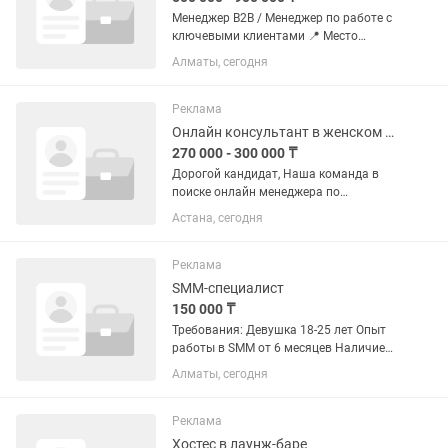
Менеджер B2B / Менеджер по работе с
ключевыми клиентами 📍 Место
работы: г. Алматы, район пересечения
Алматы, сегодня
ул. Утепова и ул. Жарокова.
Обязанности: - Продажа канцелярских
товаров и товаров для офиса...
Реклама
Онлайн консультант в женском магазине (не удаленно)
270 000 - 300 000 ₸
Дорогой кандидат, Наша команда в
поиске онлайн менеджера по
продажам Требования: -не студенты -от
Астана, сегодня
18 лет -знание русского и казахского
языков в совершеннстве -грамотная
письменная и устная речь...
Реклама
SMM-специалист
150 000 ₸
Требования: Девушка 18-25 лет Опыт
работы в SMM от 6 месяцев Наличие
портфолио (кейсов). Владение русским
Алматы, сегодня
и казахским языками. Навыки съемки,
монтажа в CapCut. Грамотная устная и
письменная...
Реклама
Хостес в лаунж-баре