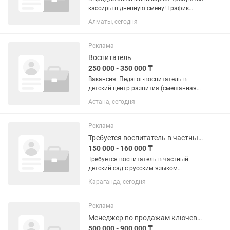
кассиры в дневную смену! График
работы: с 8:00 утра до 20:00. 2/2.
Алматы, сегодня
Магазин работает круглосуточно.
Программа Умаг. Оклад 12000тг за
смену. Оплата раз в месяц после...
Реклама
Воспитатель
250 000 - 350 000 ₸
Вакансия: Педагог-воспитатель в
детский центр развития (смешанная
группа 3–5 лет) 📍 График работы:
Астана, сегодня
09:00–18:30 Требования:
Педагогическое образование. Опыт
работы в детском саду или...
Реклама
Требуется воспитатель в частный детский сад с русским языком обучения
150 000 - 160 000 ₸
Требуется воспитатель в частный
детский сад с русским языком
обучения на пол дня в старшую группу
Караганда, сегодня
дети 4-х лет Требования:
Специальность по диплому:
«Дошкольное воспитание и обучение»
Реклама
ОБЯЗАТЕЛЬНО...
Менеджер по продажам ключевым клиентам
500 000 - 900 000 ₸