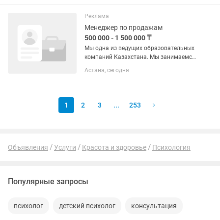
Ведение кассы - Заполнение договоров
- Обслуживание клиентов...
Реклама
Менеджер по продажам
500 000 - 1 500 000 ₸
Мы одна из ведущих образовательных
компаний Казахстана. Мы занимаемся
подготовкой детей к НИШ, РФМШ, КТЛ,
Астана, сегодня
а также к ЕНТ, помогая ученикам
поступать в сильные школы и
достигать высоких...
1
2
3
...
253
Объявления
Услуги
Красота и здоровье
Психология
Популярные запросы
психолог
детский психолог
консультация