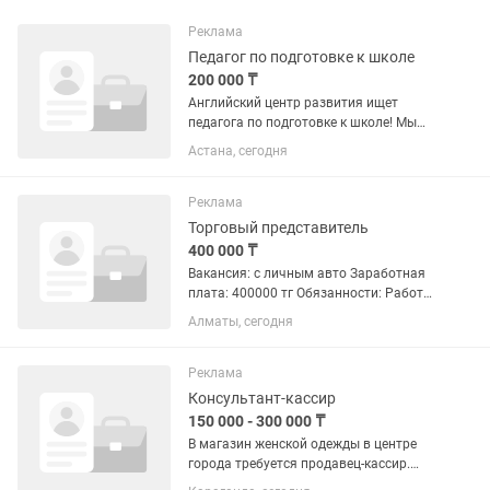
Реклама
Педагог по подготовке к школе
200 000 ₸
Английский центр развития ищет
педагога по подготовке к школе! Мы
ищем доброго и чуткого человека в
Астана, сегодня
нашу дружную команду. Опыт работы
не обязателен! Главное - искренняя
любовь к детям и душевное...
Реклама
Торговый представитель
400 000 ₸
Вакансия: с личным авто Заработная
плата: 400000 тг Обязанности: Работа
на складе: Самостоятельный сбор
Алматы, сегодня
заявок согласно накладным (товары
категории А, В, С), контроль остатков и
поддержание порядка...
Реклама
Консультант-кассир
150 000 - 300 000 ₸
В магазин женской одежды в центре
города требуется продавец-кассир.
Обязанности: Обслуживание и