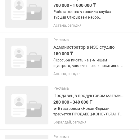
700 000 - 1 000 000 ₸
Работа хостес в топовых клубах
Турции Открываем набор
коммуникабельных и ярких девушек
Астана, сегодня
для работы в Турции. Гарантируем
легальное трудоустройство,
безопасность и поддержку на
Реклама
протяжении всего...
Администратор в ИЗО студию
150 000 ₸
(Просьба писать на ) 🔥 Ищем
шустрого, вовлеченного и позитивного
Администратора в AdiArt Studio!
Астана, сегодня
Привет! Мы — творческая студия AdiArt
Studio. Мы учим детей и взрослых
видеть прекрасное, творить и...
Реклама
Продавец в продуктовом магазине
280 000 - 340 000 ₸
🔥 В гастроном «Новая Ферма»
требуется ПРОДАВЕЦ-КОНСУЛЬТАНТ
Мы ищем не новичка, а профессионала
Боралдай, сегодня
своего дела. Если у вас есть опыт
работы в гастрономе, вы умеете
работать с мясной продукцией и
Реклама