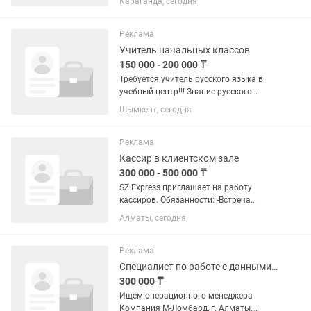
Караганда, сегодня
консультация клиентов в зале и на
кассе согласно регламенту компании .
Поддержание чистоты и порядка в...
Реклама
Учитель начальных классов
150 000 - 200 000 ₸
Требуется учитель русского языка в
учебный центр!!! Знание русского
языка и литературы!!!
Шымкент, сегодня
Реклама
Кассир в клиентском зале
300 000 - 500 000 ₸
SZ Express приглашает на работу
кассиров. Обязанности: -Встреча
гостей; - Разъяснение правил гостям; -
Алматы, сегодня
Пополнение и вывод денежных
средств; - Обслуживание гостей; -
Подготовка и сдача отчетов по...
Реклама
Специалист по работе с данными (excel) и официальной переписке
300 000 ₸
Ищем операционного менеджера
Компания М-Ломбард, г. Алматы,