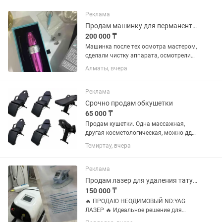
Реклама
Продам машинку для перманентного макияжа, для тату Xion Spectra
200 000 ₸
Машинка после тех осмотра мастером,
сделали чистку аппарата, осмотрели
изнутри, все рабочее Это гарантия
Алматы, вчера
того, что она будет работать ещё долго
и радовать вас ✅Дополнительные
эксцентрики в...
Реклама
Срочно продам обкушетки
65 000 ₸
Продам кушетки. Одна массажная,
другая косметологическая, можно ддя
мастера лешмейкера или для мастера
Темиртау, вчера
перманентного макияжа. Размеры
кушеток 80см ширина, длинна 190 см,
вес от 200 до 250 кг. В...
Реклама
Продам лазер для удаления тату/татуажа, пигментации/веснушек, пилинга
150 000 ₸
🔥 ПРОДАЮ НЕОДИМОВЫЙ ND:YAG
ЛАЗЕР 🔥 Идеальное решение для
мастеров бьюти-индустрии, которые