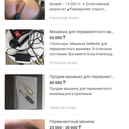
бровей — 15 000 тг. ✔ Естественный
результат ✔️Перекрытия старого
перманента ✔ Индивидуальный
Караганда, вчера
подбор формы 🚗 Работаю с выездом
на дому 📍Принимаю на дому Запись
в...
Машинка для перманентного макияжа
60 000 ₸
г.Кульсары. Машинка Defender для
перманентного макияжа. В отличном
состоянии. Все вместе Блок Клипкорд
Кульсары, вчера
Продам машинку для перманентного татуажа,блок оригинал
60 000 ₸
Продам машинку для перманентного
макияжа,всё в оригинале.
Темиртау, вчера
Перманентный макияж
25 000 - 30 000 ₸