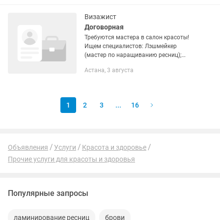
в заводской комплектации. В
комплект...
Визажист
Договорная
Требуются мастера в салон красоты!
Ищем специалистов: Лэшмейкер
(мастер по наращиванию ресниц);
Мастер перманентного макияжа (губы,
Астана, 3 августа
брови); Мастер шугаринга. Условия:
Свободный график...
1
2
3
...
16
Объявления
Услуги
Красота и здоровье
Прочие услуги для красоты и здоровья
Популярные запросы
ламинирование ресниц
брови