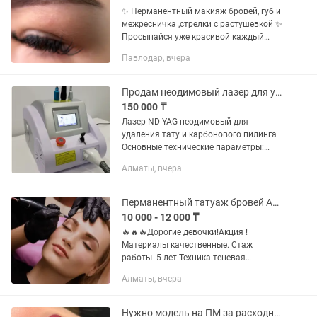
✨ Перманентный макияж бровей, губ и
межресничка ,стрелки с растушевкой ✨
Просыпайся уже красивой каждый
день — без карандаша и лишнего
Павлодар, вчера
макияжа 🤍 Я делаю естественный,
аккуратный и стойкий...
Продам неодимовый лазер для удаления.
150 000 ₸
Лазер ND YAG неодимовый для
удаления тату и карбонового пилинга
Основные технические параметры:
Модель лазера: ND YAG лазер с
Алматы, вчера
модуляцией Q-Switch Длина волны
лазера: 1064/532 нм / карбоновый...
Перманентный татуаж бровей Акция
10 000 - 12 000 ₸
🔥🔥🔥Дорогие девочки!Акция !
Материалы качественные. Стаж
работы -5 лет Техника теневая
растушевка. Подчеркнет натуральную
Алматы, вчера
красоту лица, делая взгляд ухоженным
и выразительным, подходит для всех
типов...
Нужно модель на ПМ за расходники по новой технике