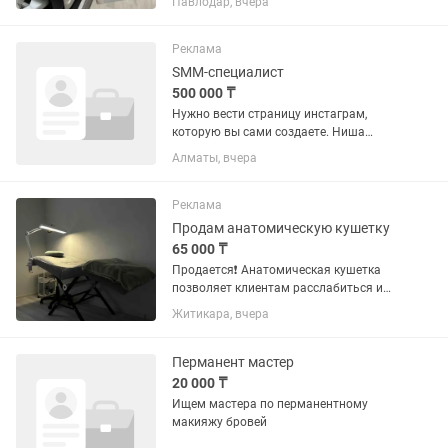
Павлодар, вчера
хотят зарабатывать больше и
расширить спектр услуги 💰 ✔
Удаление тату ✔ Удаление
Реклама
перманентного макияжа...
SMM-специалист
500 000 ₸
Нужно вести страницу инстаграм,
которую вы сами создаете. Ниша
бьюти, перманентный макияж. Даете
Алматы, вчера
название сами, всю информацию
берете у нас. Работа полностью
онлайн, график свободный. Может
Реклама
быть как...
Продам анатомическую кушетку
65 000 ₸
Продается❗️ Анатомическая кушетка
позволяет клиентам расслабиться и
комфортно переносить длительные
Житикара, вчера
процедуры, такие как: наращивание
ресниц, шугаринг, татуаж, депиляцию,
перманентный макияж и прочие...
Перманент мастер
20 000 ₸
Ищем мастера по перманентному
макияжу бровей