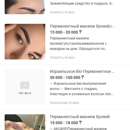
Заживляющее средство в подарок. А
так же удаление татуажа ремувером
Алматы, вчера
8000тг Натуральный аккуратный
результат Работаю до...
Перманентный макияж бровей,губ,стрелок
15 000 - 20 000 ₸
Перманентный макияж
бровей,губ,стрелки,межресничка с
выездом на дом. Обращаться по
указанному номеру
Алматы, вчера
Израильское Bio-Перманентное выпрямление волос! Восстанавливающий эликсир!
50 000 - 100 000 ₸
✨ Израильское био-выпрямление
волос ✨ Мечтаете о гладких,
блестящих и ухоженных волосах без
ежедневной укладки? Тогда
Караганда, вчера
израильское био-выпрямление —
именно для вас! 🌿 Преимущества
процедуры: •...
Перманентный макияж бровей
15 000 - 18 000 ₸
✨ АКЦИЯ!!️Перманентный макияж