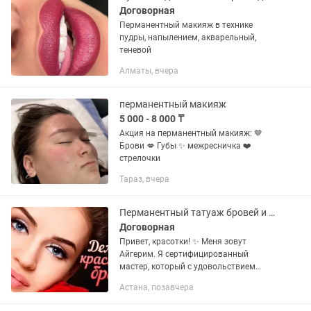
Договорная
Перманентный макияж в технике
пудры, напылением, акварельный,
теневой
Алматы, вчера
перманентный макияж
5 000 - 8 000 ₸
Акция на перманентный макияж: 🤎
Брови 💋 Губы ✨ межресничка ❤️
стрелочки
Тараз, вчера
Перманентный татуаж бровей и губ. Ламинирование ресниц
Договорная
Привет, красотки! ✨ Меня зовут
Айгерим. Я сертифицированный
мастер, который с удовольствием
подарит вам красоту и сэкономит
Астана, позавчера
ваше время по утрам! 🛡️ Ваша
безопасность на 100%: Премиальные