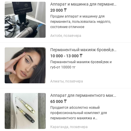
пигменты и...
Аппарат и машинка для перманентного макияжа
20 000 ₸
Продам аппарат и машинку для
перманента, пользовалась недолго,
состояние отличное
Актобе, позавчера
Перманентный макияж бровей,век и губ
10 000 - 13 000 ₸
Перманентный макияж бровей,век и
губ-от 10000 тг
Алматы, позавчера
Аппарат для перманентного макияжа / тату Hurricane HP-2 полный комплект
65 000 ₸
Продается абсолютно новый
профессиональный комплект для
перманентного макияжа и
художественной татуировки. Аппарат
Караганда, позавчера
ни разу не использовался, полностью