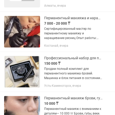
Алматы, вчера
Перманентный макияжа и наращивание ресниц
7 000 - 20 000 ₸
Сертифицированный мастер по
перманентному макияжу и
наращивание ресниц Опыт работы:
более 6 лет Прайс по наращивание
Костанай, вчера
ресниц: Классика7000 Объем 8000
Снятие чужой работы 1500 Прайс по
перманентному...
Профессиональный набор для перманента (Mast Aurora-2)
150 000 ₸
Продам полный комплект для
перманентного макияжа бровей.
Машинка и блок питания в состоянии
новых (аппарат использовался только
Усть-Каменогорск, вчера
на обучении). Комплектация: Машинка-
ручка Mast Блок питания Aurora-2...
Перманентный макияж брови, губы, веки
10 000 ₸
Перманентный макияж с вниманием к
деталям— 10 000 тг Брови, губы, веки.