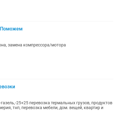
. Поможем
она, замена компрессора/мотора
евозки
азель,-25+25 перевозка термальных грузов, продуктов
рия, тнп, перевозка мебели, дом. вещей, квартир и