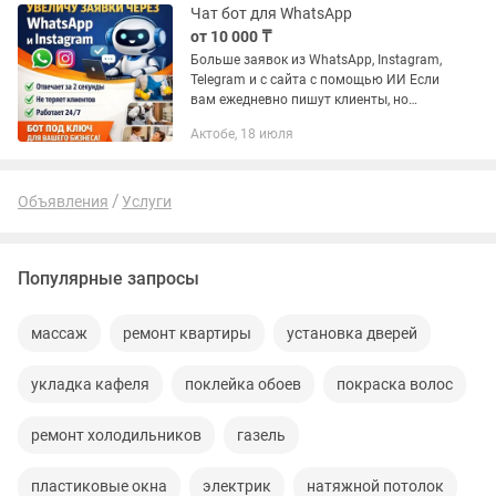
Чат бот для WhatsApp
от 10 000 ₸
Больше заявок из WhatsApp, Instagram,
Telegram и с сайта с помощью ИИ Если
вам ежедневно пишут клиенты, но
многие так и не покупают — вы теряете
Актобе, 18 июля
прибыль. Мы внедряем AI-ассистента
на базе ChatGPT,...
Объявления
Услуги
Популярные запросы
массаж
ремонт квартиры
установка дверей
укладка кафеля
поклейка обоев
покраска волос
ремонт холодильников
газель
пластиковые окна
электрик
натяжной потолок