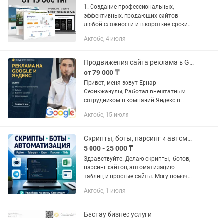
1. Создание профессиональных,
эффективных, продающих сайтов
любой сложности и в короткие сроки
под под ваш бюджет; 2. Современный
Актобе, 4 июля
и красивый дизайн по стандартам
UI/UX, который отлично смотрится
как...
Продвижения сайта реклама в Google и Яндекс
от 79 000 ₸
Привет, меня зовут Ернар
Серикжанулы, Работал внештатным
сотрудником в компаний Яндекс в
сфере проверка сайтов. Окончил
Актобе, 15 июля
Политех КазНТУ. Университет Нархоз.
СПБГУ...
Скрипты, боты, парсинг и автоматизация
5 000 - 25 000 ₸
Здравствуйте. Делаю скрипты, -ботов,
парсинг сайтов, автоматизацию
таблиц и простые сайты. Могу помочь
с задачами вроде сбора данных с
Актобе, 1 июля
сайтов, обработки Excel-файлов,
автоматического заполнения...
Бастау бизнес услуги