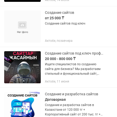
Актобе, 14 июля
получать заявки из интернета - нужен
понятный и аккуратный...
Создание сайтов
от 25 000 ₸
Создание сайтов под ключ
Актобе, позавчера
Создание сайтов под ключ профессионально и быстро!
20 000 - 800 000 ₸
Ищете специалистов по созданию
сайта для бизнеса? Мы разработаем
стильный и функциональный сайт,
который выделит вас среди
Актобе, 11 июня
конкурентов! 💻 ✅ Полная разработка
сайтов под ключ ✅ Современный
дизайн,...
Создание и разработка сайтов
Договорная
Создание и разработка сайтов в
Казахстане от 120 000 тг +
Корпоративный сайт от 200 тыс. тг +