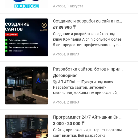
Лендинг-пейдж от 120 тыс. тг +
Актобе, 1 августа
Интернет-магазин от 300 тыс. тг +
Другие проекты (цена по...
Создание и разработка сайта под ключ
от 89 990 ₸
Создание и разработка сайтов под
ключ Компания Alchin с опытом более
5 лет предлагает профессиональную
разработку сайтов под ключ для
Актобе, 8 июля
бизнеса. Мы создаем сайты, которые
помогают привлекать новых...
Разработка сайтов, ботов и приложений
Договорная
🚀 ИП AZIRAL — IT-услуги под ключ
Разработка сайтов, интернет-
магазинов, мобильных приложений,
-ботов, CRM-систем и автоматизации
Актобе, 2 июня
бизнес-процессов. 💻 Компьютерная
помощь онлайн и на выезд: •...
Программист 24/7 Айтишник Системный Администратор
3 000 - 20 000 ₸
Сайты, приложения, интернет порталы,
сайт визитки. Веб разработка,