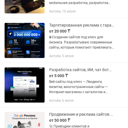
мобильная разработка, разработка
ботов и автоматизация. Разработка
Актобе, 10 июня
API, Тестирование. Frontend, backend,
full stack, CMS...
Таргетированная реклама с гарантией
от 20 000 ₸
🌐 Создание сайтов под ключ для
бизнеса. Разрабатываю современные
сайты, которые помогают привлекать
клиентов и увеличивать продажи.
Актобе, 5 июня
Лэндинги, корпоративные сайты,
каталоги, интернет-магазины и сайты...
Разработка сайтов, ИИ, чат боты, IT решения
от 5 000 ₸
Веб-сайты под ключ — Лендинги,
визитки, многостраничные сайты —
Интернет-магазины с каталогом и
оплатой — Корпоративные сайты,
Актобе, 6 июля
порталы — SaaS, CRM/ERP-системы —
Адаптация под мобильные, высокая...
Продвижение и реклама сайтов и услуги в интернете Google, Instagram, Яндекс
от 50 000 ₸
🚀 Приводим клиентов и