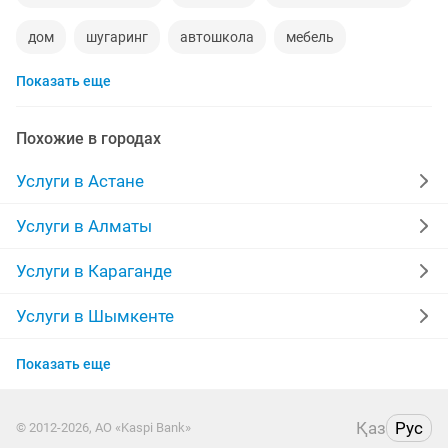
дом
шугаринг
автошкола
мебель
Показать еще
сантехник
квартиры в рассрочку
мебель на заказ
установка кондиционеров
Похожие в городах
вывоз мусора
кредиты
москитные сетки
Услуги в Астане
ремонт окон
ворота
ремонт стиральных машин
Услуги в Алматы
диван
грузоперевозки газель
манипулятор
Услуги в Караганде
тамада
реставрация мебели
прихожая
Услуги в Шымкенте
Услуги в Усть-Каменогорске
двери
сборка мебели
ремонт
Показать еще
Услуги в Актау
заправка картриджей
компьютер
кухни
Қаз
Рус
© 2012-2026, АО «Kaspi Bank»