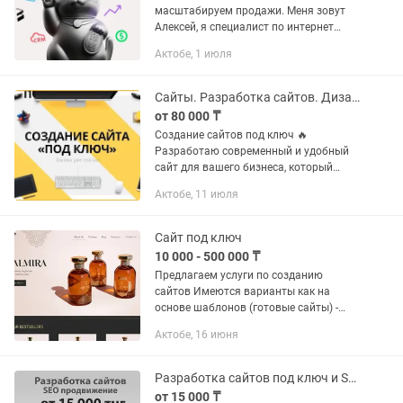
масштабируем продажи. Меня зовут
Алексей, я специалист по интернет
рекламе, разработки сайтов и
Актобе, 1 июля
интеграции CRM систем с опытом
работы 15 лет. Работая со мной вы
работаете с...
Сайты. Разработка сайтов. Дизайн сайтов. Веб-дизайнер.
от 80 000 ₸
Создание сайтов под ключ 🔥
Разработаю современный и удобный
сайт для вашего бизнеса, который
будет привлекать клиентов и
Актобе, 11 июля
увеличивать продажи. 💻 Что вы
получите: — Индивидуальный дизайн с
учётом...
Сайт под ключ
10 000 - 500 000 ₸
Предлагаем услуги по созданию
сайтов Имеются варианты как на
основе шаблонов (готовые сайты) -
цена 10000 -50000 тенге. Так и с
Актобе, 16 июня
эксклюзивным дизайном - цена от
250000 тг В место тысячи слов
зайдите...
Разработка сайтов под ключ и SEO оптимизация
от 15 000 ₸