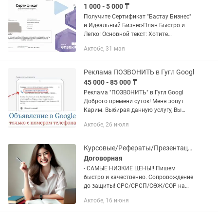
1 000 - 5 000 ₸
Получите Сертификат "Бастау Бизнес"
и Идеальный Бизнес-План Быстро и
Легко! Основной текст: Хотите
получить сертификат "Бастау Бизнес" и
Актобе, 31 мая
создать успешный бизнес-план для
своего стартапа? Я предлагаю...
Реклама ПОЗВОНИТЬ в Гугл Googl
45 000 - 85 000 ₸
Реклама "ПОЗВОНИТЬ" в Гугл Googl
Доброго времени суток! Меня зовут
Карим. Выбирая данную услугу, Вы
получите профессиональную
Актобе, 26 июля
настройку специального объявления в
Google только с номером...
Курсовые/Рефераты/Презентации/Эссе/СРСП/
Договорная
- САМЫЕ НИЗКИЕ ЦЕНЫ!! Пишем
быстро и качественно. Сопровождение
до защиты! СРС/СРСП/СӨЖ/СОР на
любые темы (Антиплагиат) - от 1000тг
Актобе, 16 июня
Курсовые работы (Антиплагиат): - на
русском - от 6000тг - на...