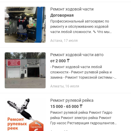
Ремонт ходовой части
Договорная
Профессиональный автосервис по
ремонту и обслуживанию ходовой
части любой сложности. 🔧 Что мы
делаем: • Комплексная диагностика
Астана, 17 июля
ходовой • Замена амортизаторов,
рычагов, сайлентблоков • Ремонт...
Ремонт ходовой части авто
от 2 000 ₸
- Ремонт ходовой части любой
сложности - Ремонт рулевой рейка и
замена - Ремонт тормозной системы -
Замена всех видов тормозных колодок
Алматы, 16 июля
- Замена коробки - Замена сцепления
(фередо корзина...
Ремонт рулевой рейка
15 000 - 65 000 ₸
Ремонт рулевой рейка Ремонт Гидро
рейка Ремонт электро рейка Ремонт
Гур насос Реставрация гидрошлангов
Ремонт крестовин Каспи ред есть