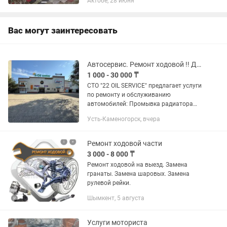
Актобе, 28 июня
пакет документов. Наш автосервис
предлагает спектр услуг на все виды
авто:...
Вас могут заинтересовать
Автосервис. Ремонт ходовой !! Диагностика СТО в Усть-Каменогорске
1 000 - 30 000 ₸
СТО "22 OIL SERVICE" предлагает услуги
по ремонту и обслуживанию
автомобилей: Промывка радиатора
печки чистка радиатора печки и
Усть-Каменогорск, вчера
системы охлаждения Ремонт ходовой
части замена шаровых наконечников...
Ремонт ходовой части
3 000 - 8 000 ₸
Ремонт ходовой на выезд. Замена
гранаты. Замена шаровых. Замена
рулевой рейки.
Шымкент, 5 августа
Услуги моториста