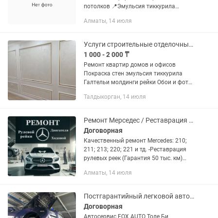
потолков 📍Эмульсия тиккурила
краска 📍Галтель, молдинг, рейка
Алматы, 14 июля
панель 📍 Лузеры, гибкий мрамор,
бамбуковые панели, ламинат 📍Левкас
под...
Услуги строительные отделочные работы быстро качественно, надёжно
1 000 - 2 000 ₸
Ремонт квартир домов и офисов
Покраска стен эмульсия тиккурила
Галтельи молдинги рейки Обои и фото
обои Ламинат и левкас под обои Мелко
Талдыкорган, 14 июля
срочные работы Работаю на качество
и совесть Звоните в...
Ремонт Мерседес / Реставрация рулевой рейки / Ремонт ходовой, двигателя
Договорная
Качественный ремонт Mercedes: 210;
211; 213; 220; 221 и тд. -Реставрация
рулевых реек (Гарантия 50 тыс. км)
-Ремонт и реставрация ходовой
Алматы, 14 июля
(Гарантия 50 тыс. км) -Ремонт
двигателей Делаем...
Постгарантийный легковой автосервис
Договорная
Автосервис FOX AUTO Толе Би