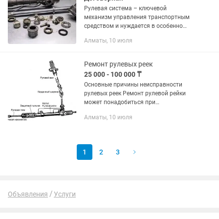
Рулевая система – ключевой
механизм управления транспортным
средством и нуждается в особенно
пристальном внимании к исправности
Алматы, 10 июля
ее состояния.
Ремонт рулевых реек
25 000 - 100 000 ₸
Основные причины неисправности
рулевых реек Ремонт рулевой рейки
может понадобиться при
возникновении следующих проблем:
Алматы, 10 июля
Течь рулевой рейки. Как правило,
проявлением данной неисправности
чаще всего...
1
2
3
Объявления
Услуги