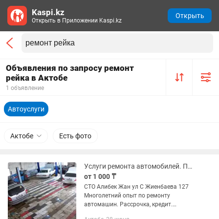
Kaspi.kz
Открыть
Открыть в Приложении Kaspi.kz
Объявления по запросу ремонт
рейка в Актобе
1 объявление
Автоуслуги
Актобе
Есть фото
Услуги ремонта автомобилей. Полный спектр. ТехЦентр. СТО
от 1 000 ₸
СТО Алибек Жан ул С Жиенбаева 127
Многолетний опыт по ремонту
автомашин. Рассрочка, кредит.
Работаем с организациями, полный