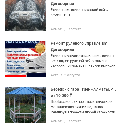
Договорная
Ремонт двс ремонт рулевой рейки
ремонт кпп
Алматы, 3 августа
Ремонт рулевого управления
Договорная
Ремонт рулевого управления, ремонт
всех видов рулевой рейки,замена
насосов ГУР,замена шлангов высокого
давления, ремонт ЭУР,диагностика
Астана, 2 августа
бесплатно, гарантия на работу!!
Беседки с гарантией - Алматы, Алматинская область
от 10 000 ₸
Профессиональное строительство и
металлоконструкции под ключ.
Реализуем проекты любой сложности
для частных лиц и крупного бизнеса.
Алматы, 1 августа
Мы предлагаем комплексный подход:
от проектирования и фундамента до...