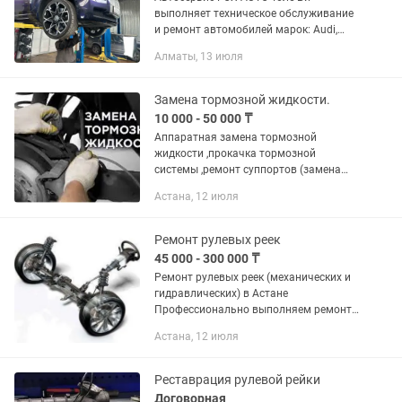
выполняет техническое обслуживание
и ремонт автомобилей марок: Audi,
BMW, Cadillac, Changan, Chery, Chevrolet,
Алматы, 13 июля
Daewoo, EXEED, FAW, Fiat, Ford, GAZ,
Geely, GMC, Great Wall,...
Замена тормозной жидкости.
10 000 - 50 000 ₸
Аппаратная замена тормозной
жидкости ,прокачка тормозной
системы ,ремонт суппортов (замена
рем.комплекта) ,проточка тормозных
Астана, 12 июля
дисков со сьемом и без сьема .Полный
комплекс услуги по ремонту
тормозной...
Ремонт рулевых реек
45 000 - 300 000 ₸
Ремонт рулевых реек (механических и
гидравлических) в Астане
Профессионально выполняем ремонт
рулевых реек всех типов —
Астана, 12 июля
механических и гидравлических.
Обслуживаем легковые и
коммерческие...
Реставрация рулевой рейки
Договорная