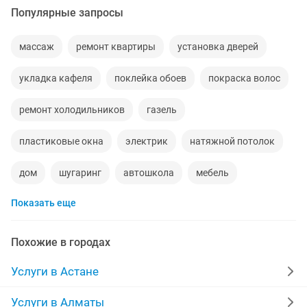
Популярные запросы
массаж
ремонт квартиры
установка дверей
укладка кафеля
поклейка обоев
покраска волос
ремонт холодильников
газель
пластиковые окна
электрик
натяжной потолок
дом
шугаринг
автошкола
мебель
Показать еще
ремонт телевизоров
сантехник
квартиры в рассрочку
мебель на заказ
Похожие в городах
установка кондиционеров
вывоз мусора
Услуги в Астане
кредиты
москитные сетки
ремонт окон
Услуги в Алматы