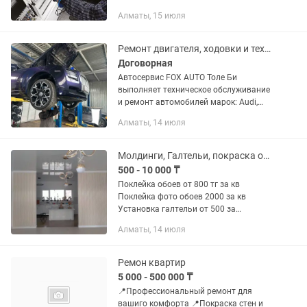
дефекты! Выдаем протоколы
Алматы, 15 июля
электролаборатории и технические
рекомендации. Перечень
оказываемых...
Ремонт двигателя, ходовки и техобслуживание с гарантией
Договорная
Автосервис FOX AUTO Толе Би
выполняет техническое обслуживание
и ремонт автомобилей марок: Audi,
BMW, Cadillac, Changan, Chery, Chevrolet,
Алматы, 14 июля
Daewoo, EXEED, FAW, Fiat, Ford, GAZ,
Geely, GMC, Great Wall,...
Молдинги, Галтельи, покраска обои в любое время
500 - 10 000 ₸
Поклейка обоев от 800 тг за кв
Поклейка фото обоев 2000 за кв
Установка галтельи от 500 за
погонный метр Установка моддинга,
Алматы, 14 июля
рейка панель, уголки для обоев
Покраска стен эмульсией, краска...
Ремон квартир
5 000 - 500 000 ₸
📍Профессиональный ремонт для
вашиго комфорта 📍Покраска стен и