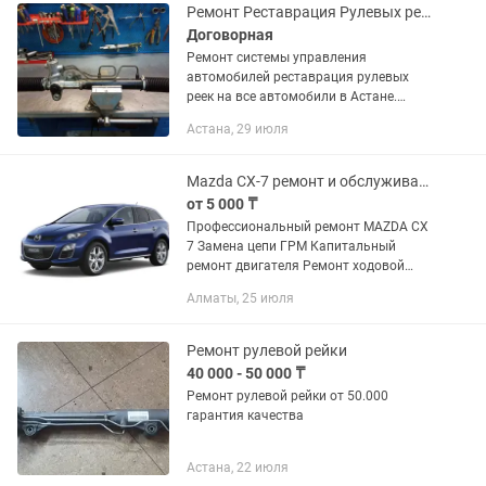
Ремонт Реставрация Рулевых реек
Договорная
Ремонт системы управления
автомобилей реставрация рулевых
реек на все автомобили в Астане.
Устранения течь масла люфт скрипы
Астана, 29 июля
стуки тяжесть руля. Ремонт рулевых
колонок. Гидравлика ЭУР гарантия
от...
Mazda CX-7 ремонт и обслуживание с гарантией.
от 5 000 ₸
Профессиональный ремонт MAZDA CX
7 Замена цепи ГРМ Капитальный
ремонт двигателя Ремонт ходовой
части Замена турбины Реставрация
Алматы, 25 июля
рулевой рейки Компьютерная
диагностика
Ремонт рулевой рейки
40 000 - 50 000 ₸
Ремонт рулевой рейки от 50.000
гарантия качества
Астана, 22 июля