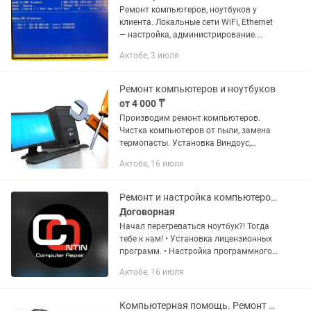
Ремонт компьютеров, ноутбуков у
клиента. Локальные сети WiFi, Ethernet
— настройка, администрирование.
Настройка кабинетов:
Актобе, 3 июля
-налогоплательщика -судебный
-нотариуса -электронного...
Ремонт компьютеров и ноутбуков
от 4 000 ₸
Производим ремонт компьютеров.
Чистка компьютеров от пыли, замена
термопасты. Установка Виндоус,
настройка программ. Обновление 1с,
Актобе, 16 июля
СОНО. Антивирусы, офисные
программы.
Ремонт и настройка компьютеров, ноутбуков
Договорная
Начал перегреваться ноутбук?! Тогда
тебе к нам! • Установка лицензионных
программ. • Настройка программного
обеспечения. • Удаление вирусов. •
Актобе, 16 июля
Сохранение данных • Чистка от пыли,
замена...
Компьютерная помощь. Ремонт компьютеров, ноутбуков и оргтехники