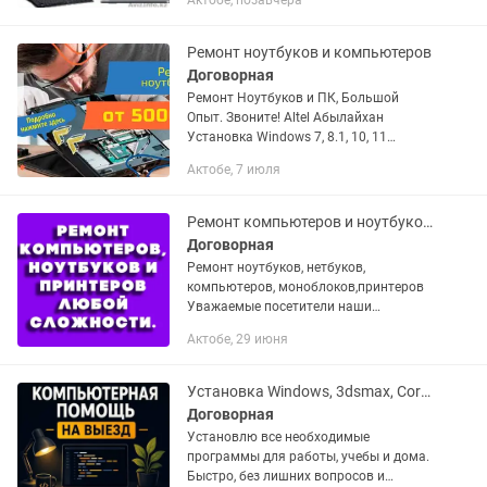
Актобе, позавчера
защита + кодеки, аудио-видео
плееры,Установка...
Ремонт ноутбуков и компьютеров
Договорная
Ремонт Ноутбуков и ПК, Большой
Опыт. Звоните! Altel Абылайхан
Установка Windows 7, 8.1, 10, 11
Установка на компьютеры, ноутбуки ,
Актобе, 7 июля
нетбуки драйверов, браузеров
+сохранение Ваших файлов....
Ремонт компьютеров и ноутбуков / Установка Windows / Установка программ
Договорная
Ремонт ноутбуков, нетбуков,
компьютеров, моноблоков,принтеров
Уважаемые посетители наши
страницы! Наш сервисный центр
Актобе, 29 июня
"Сервис IT" предлагает Вам огромный
спектр услуги по ремонту
компьютеров,...
Установка Windows, 3dsmax, CorelDraw, Photoshop, ремонт компьютера
Договорная
Установлю все необходимые
программы для работы, учебы и дома.
Быстро, без лишних вопросов и