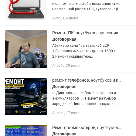
и оргтехники в актобе, восстановление
нормальной работы ПК, аутсорсинг (it
тех поддержка) ПК и
Актобе, 6 июня
оргтехники.срочный ремонт,заправка
картриджей,настройка...
Ремонт ПК, ноутбуков, оргтехники. Ремонт маникюр. аппар. Заправка картриджа
Договорная
Абулхаир хана 1, 2 этаж, каб 229
1.Заправка ч/б картриджа от 1600 тг
2.Ремонт компьютера
(ПК,ноутбук,моноблок) от 4000 тг
Актобе, 29 июля
3.Ремонт принтера от 3000
Диагоностика бесплатная
ремонт телефонов, ноутбуков и компьютеров в АКТОБЕ
Договорная
✅ Диагностика ✅ Замена экранов и
аккумуляторов ✅ Ремонт разъёмов
зарядки ✅ Чистка после попадания
пыли ✅ Замена термопасты ✅
Актобе, 17 июня
Установка и настройка Windows ✅
Ускорение работы компьютера ✅
Настройка...
Ремонт компьютеров, ноутбуков у клиента. Андрей.
Договорная