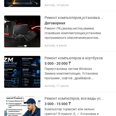
«танцев с бубном». Что делаю: •
Актобе, 14 июля
Установка Windows 10 / 11 • Полная
настройка компьютера «под ключ»,
ремонт...
Ремонт компьютеров,установка программного обеспечения,монтаж сетей
Договорная
Ремонт ПК,смазка,чистка,замена
сгоревших комплектующих,установка
программного обеспечения,монтаж
локальных сетей,монтаж
Актобе, 4 июня
видеонаблюдения.
Ремонт компьютеров и ноутбуков
5 000 - 20 000 ₸
Переустановка систем Windows .
Замена комплектующих. Установка
программ , софтов , драйверов.
Обновление. Ремонт.
Актобе, 17 июля
Ремонт компютеров, все виды услуги
3 000 - 15 000 ₸
Компьютер тормозит или сильно
греется? Я помогу! 💪 ✅ Установка и