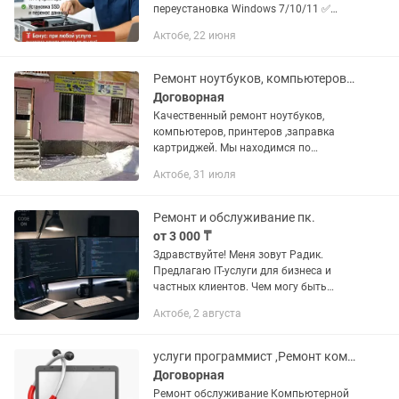
переустановка Windows 7/10/11 ✅
Проверка и диагностика компьютеров
Актобе, 22 июня
и ноутбуков ✅ Поиск и устранение
неисправностей ✅ Установка...
Ремонт ноутбуков, компьютеров, ,принтеров, заправка картриджей
Договорная
Качественный ремонт ноутбуков,
компьютеров, принтеров ,заправка
картриджей. Мы находимся по
адресу:ул.Айтеке Би 27, с 09:30 до
Актобе, 31 июля
16:30, Суббота и Воскресенье
выходные дни
Ремонт и обслуживание пк.
от 3 000 ₸
Здравствуйте! Меня зовут Радик.
Предлагаю IT-услуги для бизнеса и
частных клиентов. Чем могу быть
полезен: • Настройка и обслуживание
Актобе, 2 августа
компьютеров • Установка и настройка
Windows и программ •...
услуги программист ,Ремонт компьютеров и орг.техники. В актобе
Договорная
Ремонт обслуживание Компьютерной