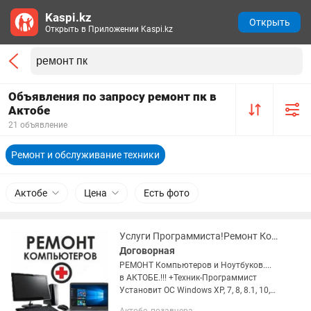
Kaspi.kz
Открыть
Открыть в Приложении Kaspi.kz
Объявления по запросу ремонт пк в
Актобе
21 объявление
Ремонт и обслуживание техники
Актобе
Цена
Есть фото
Услуги Программиста!Ремонт Компьютеров и Ноутбуков в АКТОБЕ!!!
Договорная
РЕМОНТ Компьютеров и Ноутбуков....
в АКТОБЕ.!!! +Техник-Программист
Установит ОС Windows XP, 7, 8, 8.1, 10,
11.!!! +Microsoft Office + Антивирусная