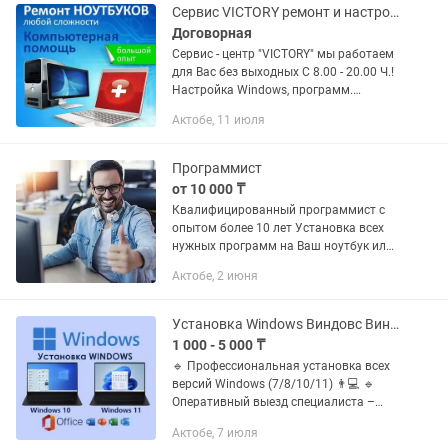
Сервис VICTORY ремонт и настройка компьютеров и ноутбуков без выходных
Договорная
Сервис - центр "VICTORY" мы работаем
для Вас без выходных С 8.00 - 20.00 Ч.!
Настройка Windows, программ.
РЕМОНТ КОМПЬЮТЕРОВ И
Актобе, 11 июля
НОУТБУКОВ ВСЕХ МОДЕЛЕЙ. +
Подготовка нового компьютера к
работе...
Программист
от 10 000 ₸
Квалифицированный программист с
опытом более 10 лет Установка всех
нужных программ на Ваш ноутбук или
компьютер • Правильная установка
Актобе, 2 июня
программ • Ремонт любой сложности с
гарантией • Обслуживаем все...
Установка Windows Виндовс Виндовс Ворд Офис Office Программы Программист ПК
1 000 - 5 000 ₸
🔹 Профессиональная установка всех
версий Windows (7/8/10/11) 👨💻 🔹
Оперативный выезд специалиста –
работаю без выходных! 🚘 🔹 Гарантия
Актобе, 7 июля
на все услуги – 1 год 💯 📌 Услуги: ✅