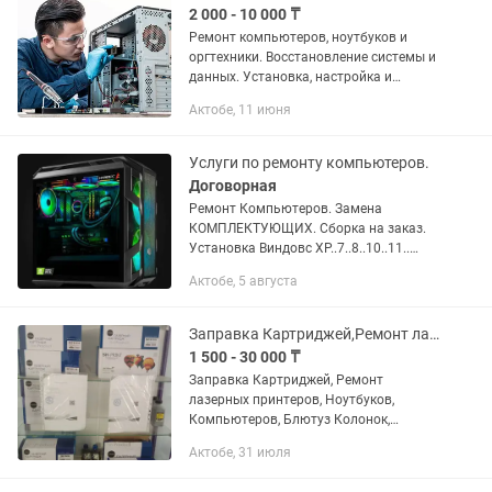
2 000 - 10 000 ₸
Ремонт компьютеров, ноутбуков и
оргтехники. Восстановление системы и
данных. Установка, настройка и
оптимизация. Увеличение
Актобе, 11 июня
производительности путем установки
SSD (m.2, sata3)
Услуги по ремонту компьютеров.
Договорная
Ремонт Компьютеров. Замена
КОМПЛЕКТУЮЩИХ. Сборка на заказ.
Установка Виндовс XP..7..8..10..11..
Активация Виндовс Лицензия.
Актобе, 5 августа
Установка Драйверов. Сопутствующих
программ. Чистка. Настройка.
Оптимизация...
Заправка Картриджей,Ремонт лазерных ч/б принтеров, Ноутбуков, Компьютеров
1 500 - 30 000 ₸
Заправка Картриджей, Ремонт
лазерных принтеров, Ноутбуков,
Компьютеров, Блютуз Колонок,
Планшетов , Пайка
Актобе, 31 июля