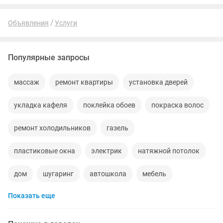
Установка Windows – все...
Объявления
Услуги
Популярные запросы
массаж
ремонт квартиры
установка дверей
укладка кафеля
поклейка обоев
покраска волос
ремонт холодильников
газель
пластиковые окна
электрик
натяжной потолок
дом
шугаринг
автошкола
мебель
Показать еще
ремонт телевизоров
сантехник
ремонт мебели
квартиры в рассрочку
мебель на заказ