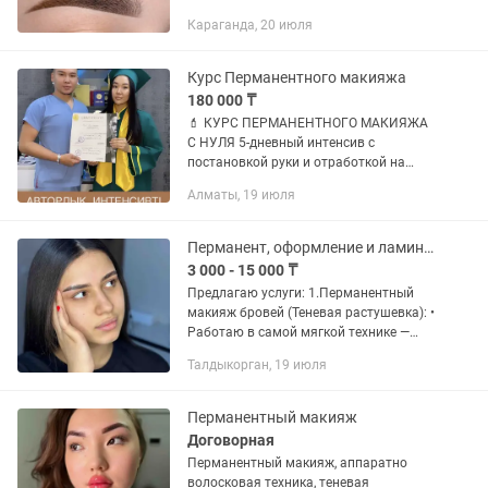
смешанная техника
Караганда, 20 июля
Курс Перманентного макияжа
180 000 ₸
💄 КУРС ПЕРМАНЕНТНОГО МАКИЯЖА
С НУЛЯ 5-дневный интенсив с
постановкой руки и отработкой на
моделях 📍 Алматы ⸻ 📅
Алматы, 19 июля
ПРОГРАММА ОБУЧЕНИЯ | ОҚУ
БАҒДАРЛАМАСЫ: 🧠✍️ ДЕНЬ 1 | 1-КҮН
Теория + практика на...
Перманент, оформление и ламинирование бровей/ресниц
3 000 - 15 000 ₸
Предлагаю услуги: 1.Перманентный
макияж бровей (Теневая растушевка): •
Работаю в самой мягкой технике —
никакой графичности или «синих»
Талдыкорган, 19 июля
бровей. • Результат: эффект легкой
дымки и идеальная форма на...
Перманентный макияж
Договорная
Перманентный макияж, аппаратно
волосковая техника, теневая