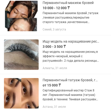
пигменты и...
Перманентный макияж бровей
10 000 - 12 000 ₸
Перманентный макияж бровей ,татуаж
,теневая растушевка,перекрытие
старого татуажа ,качественные
пигменты ,одноразовые расходники .
Семей, 3 августа
Ищу модель на наращивание ресниц
3 000 - 3 500 ₸
Ищу модель на наращивание ресниц в
эффекте «мокрый, мокрый с
растушевкой». 2 года делала ресницы
только своим родным. Хочу начать
Алматы, 31 июля
делать новые эффекты. Работаю без
склеек, аккуратно. Принимаю в...
Перманентный татуаж бровей, губ , век
от 15 000 ₸
Сертифицированный мастер Стаж 8
лет .Перманентный макияж (татуаж)
бровей, в технике: Теневая растушевка.
Перманентный татуаж губ в технике :
Астана, 31 июля
Акварельная техника.ПМ