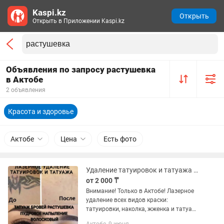
Kaspi.kz
Открыть
Открыть в Приложении Kaspi.kz
Объявления по запросу растушевка
в Актобе
2 объявления
Красота и здоровье
Актобе
Цена
Есть фото
Удаление татуировок и татуажа в Актобе! Недорого! Татуаж бровей, растушевка
от 2 000 ₸
Внимание! Только в Актобе! Лазерное
удаление всех видов краски:
татуировки, наколка, жженка и татуажа
бровей Татуаж бровей, перманентный