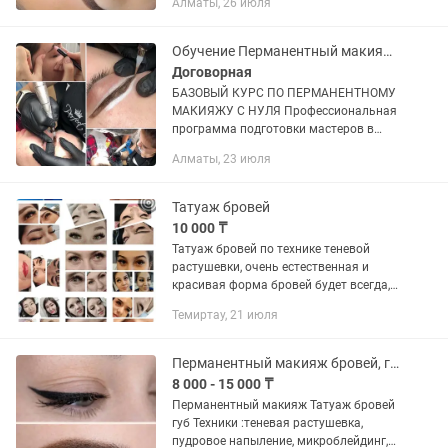
Алматы, 26 июля
типов кожи. Держится в среднем от 6
месяцев до 2 лет. Период заживления
от...
Обучение Перманентный макияж, татуаж
Договорная
БАЗОВЫЙ КУРС ПО ПЕРМАНЕНТНОМУ
МАКИЯЖУ С НУЛЯ Профессиональная
программа подготовки мастеров в
сфере перманентного макияжа ⸻
Алматы, 23 июля
Этот курс создан для тех, кто хочет не
просто «попробовать», а войти в...
Татуаж бровей
10 000 ₸
Татуаж бровей по технике теневой
растушевки, очень естественная и
красивая форма бровей будет всегда, и
не стирается на протяжении 5-6 лет.
Темиртау, 21 июля
Подберём любую форму по вкусу
клиента, материалы...
Перманентный макияж бровей, губ
8 000 - 15 000 ₸
Перманентный макияж Татуаж бровей
губ Техники :теневая растушевка,
пудровое напыление, микроблейдинг,