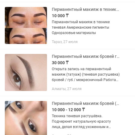
век:.Межресничное пространство...
Перманентный макияж в технике теневая растушевка. Стаж работы 10 лет
10 000 ₸
Перманентный макияж в технике
теневая Американские пигменты
Одноразовые материалы
Тараз, 27 июля
Перманентный макияж бровей губ межресничный
30 000 ₸
Открыта запись на перманентный
макияж (татуаж) (теневая растушевка)
бровей / губ / межресничный Работаю
в мягкой, натуральной технике - без
Алматы, 27 июля
резких линий и перегруза. Использую
только качественные,...
Перманентный макияж бровей (есть выезд на дом)
10 000 - 12 000 ₸
Техника теневая растушёвка.
Подчеркнет натуральную красоту
лица, делая взгляд ухоженным и
выразительным, подходит для всех