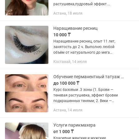
растушевка,пудровый эффект.
Перманентный макияж губ в
Астана, 18 июля
акварельной технике и в помадный
прокрас 💄 Мастер стаж 3 года
Наращивание ресниц
10 000 ₸
Наращивание ресниц, опыт 11 лет,
занятость до 2 ч. Выполню любой
объём от натурального до мега
пушистиков. Эффект мокрых, лами,
Костанай, 14 июля
уголки с растушёвкой. Помогу
подобрать вам эффект отталкиваясь
от...
Обучение перманентный татуаж бровей,век,губ
до 100 000 ₸
Курс базовыи .3 зоны (1. Брови —
теневая растушевка, эффект бровеи
подкрашенных тенями; 2. Веки —
межресничное пространство и
Астана, 14 июля
СТРЕЛОЧКИ; 3. Губы — акварельная
техника) Продолжительность:10
дней,...
Услуги парикмахера
от 1 000 ₸
Красивые женские и мужские