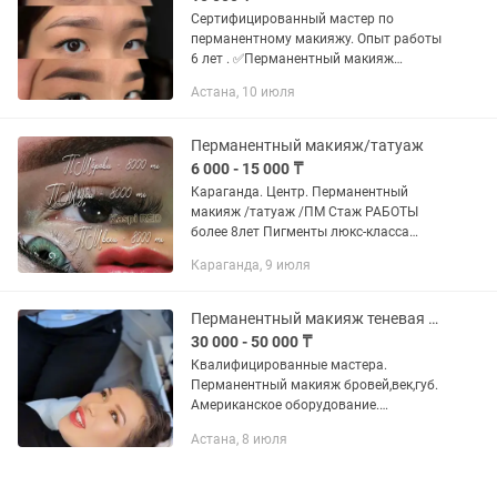
Сертифицированный мастер по
перманентному макияжу. Опыт работы
6 лет . ✅Перманентный макияж
бровей, в технике: Теневая растушевка
Астана, 10 июля
( Пудровое напыление) Аппаратные
волоски ( Художественные...
Перманентный макияж/татуаж
6 000 - 15 000 ₸
Караганда. Центр. Перманентный
макияж /татуаж /ПМ Стаж РАБОТЫ
более 8лет Пигменты люкс-класса
Одноразовые расходники,
Караганда, 9 июля
вскрываются при вас Брови:пудровое
напыление, теневая растушевка,
градиент-...
Перманентный макияж теневая растушёвка
30 000 - 50 000 ₸
Квалифицированные мастера.
Перманентный макияж бровей,век,губ.
Американское оборудование.
Пигменты не краснеют ,не синеют
Астана, 8 июля
Прием в салоне люкс сегмента. (Район
пирамиды)