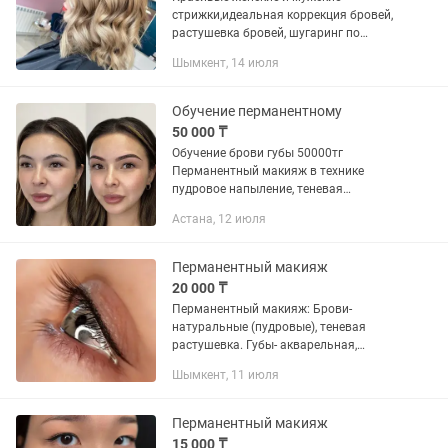
стрижки,идеальная коррекция бровей,
растушевка бровей, шугаринг по
низким ценам
Шымкент, 14 июля
Обучение перманентному
50 000 ₸
Обучение брови губы 50000тг
Перманентный макияж в технике
пудровое напыление, теневая
растушевка, пудровое напыление,
Астана, 12 июля
пиксельное напыление, акварельная
техника Перманентный макияж 5 дней
Отработка на...
Перманентный макияж
20 000 ₸
Перманентный макияж: Брови-
натуральные (пудровые), теневая
растушевка. Губы- акварельная,
помадная техника. Глаза-
Шымкент, 11 июля
межресничка, стрелочки. Удаление
некачественного татуажа ремувером.
Без боли,...
Перманентный макияж
15 000 ₸