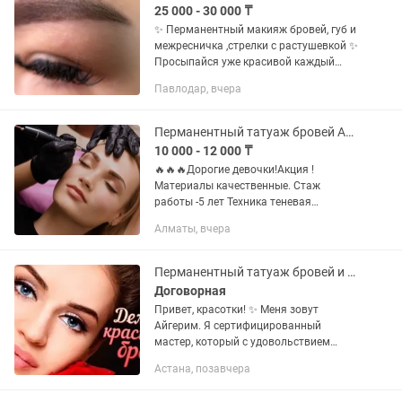
25 000 - 30 000 ₸
✨ Перманентный макияж бровей, губ и
межресничка ,стрелки с растушевкой ✨
Просыпайся уже красивой каждый
день — без карандаша и лишнего
Павлодар, вчера
макияжа 🤍 Я делаю естественный,
аккуратный и стойкий...
Перманентный татуаж бровей Акция
10 000 - 12 000 ₸
🔥🔥🔥Дорогие девочки!Акция !
Материалы качественные. Стаж
работы -5 лет Техника теневая
растушевка. Подчеркнет натуральную
Алматы, вчера
красоту лица, делая взгляд ухоженным
и выразительным, подходит для всех
типов...
Перманентный татуаж бровей и губ. Ламинирование ресниц
Договорная
Привет, красотки! ✨ Меня зовут
Айгерим. Я сертифицированный
мастер, который с удовольствием
подарит вам красоту и сэкономит
Астана, позавчера
ваше время по утрам! 🛡️ Ваша
безопасность на 100%: Премиальные