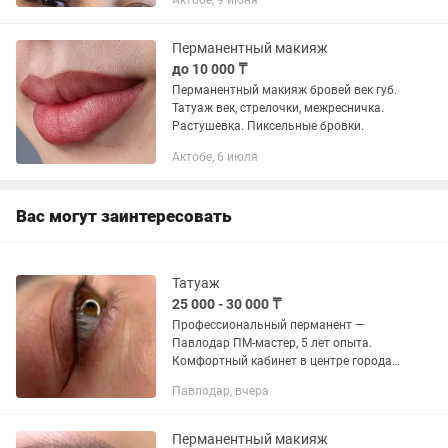
Актобе, 9 июня
макияж бровей, растушевка - 13000 тг
Пигменты красок от...
Перманентный макияж
до 10 000 ₸
Перманентный макияж бровей век губ.
Татуаж век, стрелочки, межресничка.
Растушевка. Пиксельные бровки.
Актобе, 6 июля
Вас могут заинтересовать
Татуаж
25 000 - 30 000 ₸
Профессиональный перманент —
Павлодар ПМ‑мастер, 5 лет опыта.
Комфортный кабинет в центре города.
Стерильно, аккуратно, качественно.
Павлодар, вчера
Услуги: брови — пудровая техника;
губы — акварель; межресничка —...
Перманентный макияж