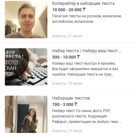
Копирайтер и наборщик текста
10 000 - 20 000 ₸
Печатаю тексты на русском, казахском,
английском, испанском
Алматы, 21 июня
Набор текста / Наберу ваш текст быстро и красиво
500 - 10 000 ₸
Наберу ваш текст быстро и красиво.
Все будет оформлено аккуратно и без
ошибок. Наборщик текста на трех
языках (казахский, русский и
Алматы, 18 июня
английский языков) . Перепечатка
текста с pdf, перепечатать с...
Наборщик текстов
700 - 3 000 ₸
Наберу текст Со скана, фото, PDF,
рукописного текста. Коррекция
Реферат, презентация на любую тему В
кратчайшие сроки. Работаю онлайн
Алматы, 13 июня
пишите