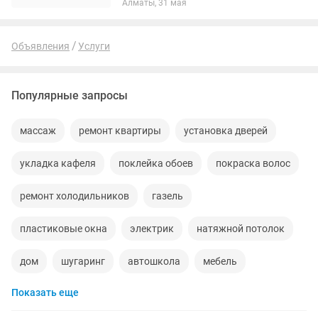
Алматы, 31 мая
Объявления
Услуги
Популярные запросы
массаж
ремонт квартиры
установка дверей
укладка кафеля
поклейка обоев
покраска волос
ремонт холодильников
газель
пластиковые окна
электрик
натяжной потолок
дом
шугаринг
автошкола
мебель
Показать еще
сантехник
квартиры в рассрочку