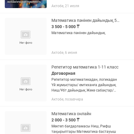
➡️Отзывы в карусели⏩ 🎓Алтын белгі
Актобе, 21 июля
(2011), красный диплом (2015), степень
магистра (2017) 💻Занятия...
Математика пәнінен дайындық 5-11
3 500 - 5 000 ₸
Математика пәнінен дайындық
Актобе, 6 июня
Репетитор математика 1-11 класс
Договорная
Репетитор математикадан, логикадан
Үй жұмыстары/ емтиханға дайындық
Ниш/Ұбт дайындық Жеке сабақтар/
топтық сабақтар
Актобе, позавчера
Математика онлайн
2 000 - 3 500 ₸
Мектеп бағдарламасы Ниш, Рмфш
тақырыптары Математика бастауыш