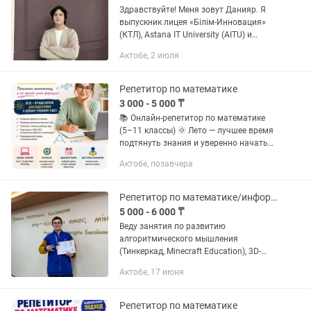
Здравствуйте! Меня зовут Данияр. Я
выпускник лицея «Білім-Инновация»
(КТЛ), Astana IT University (AITU) и
Назарбаевского Университета (NU).
Актобе, 2 июля
Уже более 5 лет я занимаюсь
репетиторством, и за это время...
Репетитор по математике
3 000 - 5 000 ₸
📚 Онлайн-репетитор по математике
(5–11 классы) 🌞 Лето — лучшее время
подтянуть знания и уверенно начать
новый учебный год! Помогу не просто
Актобе, позавчера
выучить формулы, а понять
математику и научиться решать...
Репетитор по математике/информатике/программированию
5 000 - 6 000 ₸
Веду занятия по развитию
алгоритмического мышления
(Тинкеркад, Minecraft Education), 3D-
моделированию (Tinkercad, Blender),
Актобе, 17 июня
визуальному программированию
(Scratch), разработке игр на готовых
движках...
Репетитор по математике