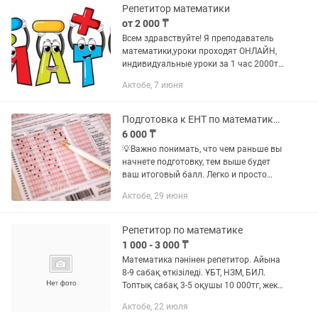
в...
Репетитор математики
от 2 000 ₸
Всем здравствуйте! Я преподаватель
математики,уроки проходят ОНЛАЙН,
индивидуальные уроки за 1 час 2000тг,
интересные уроки, различные методы,
Актобе, 7 июня
помогаю школьникам решать задачи.
Могу вам помочь понять...
Подготовка к ЕНТ по математике и математической грамотности
6 000 ₸
💡Важно понимать, что чем раньше вы
начнете подготовку, тем выше будет
ваш итоговый балл. Легко и просто
сможем объяснить темы разного
Актобе, 29 июня
уровня сложности. Подскажем
лайфхаки, как можно запоминать...
Репетитор по математике
1 000 - 3 000 ₸
Математика пәнінен репетитор. Айына
8-9 сабақ өткізіледі. ҰБТ, НЗМ, БИЛ.
Топтық сабақ 3-5 оқушы 10 000тг, жеке
сабақ 24 000 тг. Орындар саны
Актобе, 22 июля
шектеулі. Мекенжай Бейбітшілік даңғ