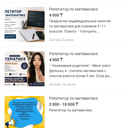
57, Шолпан БО, 2...
Репетитор по математике
4 000 ₸
Предлагаю индивидуальные занятия
по математике для учеников 4–11
классов. Помогу: • Улучшить
успеваемость и понимание предмета •
Актобе, 5 июля
Подготовиться к НИШ, РФМШ, КТЛ,
БИЛ, контрольным работам и...
Репетитор по математике
4 000 ₸
✨Уважаемые родители!✨ Меня зовут
Дильназ, я - учитель математики с
опытом работы более 5 лет. Если вы
хотите, чтобы ваш ребенок уверенно
Актобе, 26 июля
понимал математику, улучшил оценки
и успешно сдавал...
Репетитор по математике
2 000 - 10 000 ₸
Репетитор по математике