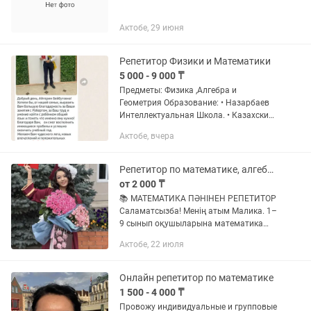
Актобе, 29 июня
Репетитор Физики и Математики
5 000 - 9 000 ₸
Предметы: Физика ,Алгебра и
Геометрия Образование: • Назарбаев
Интеллектуальная Школа. • Казахский
Национальный Университет имени
Актобе, вчера
Аль-Фараби, факультет физико-
технический, специальность - физика.
•...
Репетитор по математике, алгебре и геометрии (Актобе)
от 2 000 ₸
📚 МАТЕМАТИКА ПӘНІНЕН РЕПЕТИТОР
Саламатсызба! Менің атым Малика. 1–
9 сынып оқушыларына математика
(алгебра және геометрия) пәнінен
Актобе, 22 июля
сабақ беремін. Сабақ қазақ тілінде
өтеді. ✅ Жұмыс тәжірибем — 2...
Онлайн репетитор по математике
1 500 - 4 000 ₸
Провожу индивидуальные и групповые