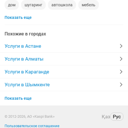
дом
шугаринг
автошкола
мебель
Показать еще
ремонт телевизоров
сантехник
квартиры в рассрочку
мебель на заказ
Похожие в городах
установка кондиционеров
вывоз мусора
Услуги в Астане
кредиты
москитные сетки
ремонт окон
Услуги в Алматы
ворота
ремонт стиральных машин
диван
Услуги в Караганде
грузоперевозки газель
манипулятор
тамада
Услуги в Шымкенте
Услуги в Усть-Каменогорске
реставрация мебели
прихожая
двери
Показать еще
Услуги в Костанае
сборка мебели
ремонт
заправка картриджей
Қаз
Рус
© 2012-2026, АО «Kaspi Bank»
Услуги в Таразе
компьютер
кухни
Пользовательское соглашение