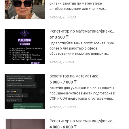
онлайн занятия по математике,
алгебре, геометрии для учеников
4,5,6,7,8,9 классов на русском языке
Актобе, 26 июля
обучения. Занятия провожу на
платформе "Zoom". Стоимость...
Репетитор по математике/физике/химии 5-9 кл Онлайн Пробный урок бесплатно
от 3 500 ₸
Здравствуйте! Меня зовут Аэлита. Уже
более 5 лет работаю в сфере
образования и помогаю повысить
оценки, устранить пробелы в знаниях и
Актобе, 7 июня
подготовиться к экзаменам. ✅
Повышение успеваемости ✅...
репетитор по математике
5 000 - 7 000 ₸
занятия для учеников с 5 по 11 классы
повышение успеваемости подготовка к
СОР и СОЧ подготовка к гос экзаменам
для поступление: ЕНТ, SAT
Актобе, 25 июля
преподавание - не только знать на
отлично свой...
Репетитор по математике/физике/информатике/КТЛ/НИШ/РФМШ/Олимпиады
4 000 - 6 000 ₸