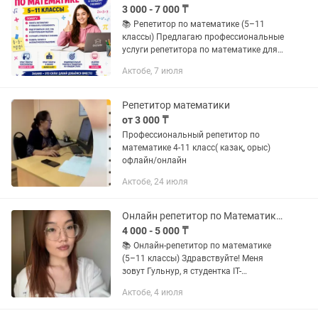
3 000 - 7 000 ₸
📚 Репетитор по математике (5–11
классы) Предлагаю профессиональные
услуги репетитора по математике для
учащихся 5–11 классов. ✔ Подготовка
Актобе, 7 июля
к МЦ ✔ Повышение успеваемости ✔
Подготовка к контрольным и...
Репетитор математики
от 3 000 ₸
Профессиональный репетитор по
математике 4-11 класс( казақ, орыс)
офлайн/онлайн
Актобе, 24 июля
Онлайн репетитор по Математике/Информатике
4 000 - 5 000 ₸
📚 Онлайн-репетитор по математике
(5–11 классы) Здравствуйте! Меня
зовут Гульнур, я студентка IT-
направления и репетитор по
Актобе, 4 июля
математике. Помогаю: ✅ повысить
успеваемость в школе; ✅ разобраться