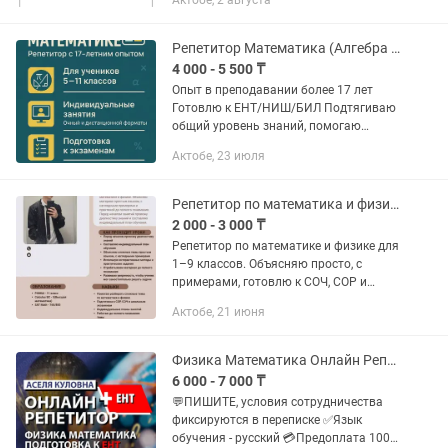
Актобе, 2 августа
структура программ по классам,
поэтому подключиться...
Репетитор Математика (Алгебра и Геометрия)
4 000 - 5 500 ₸
Опыт в преподавании более 17 лет
Готовлю к ЕНТ/НИШ/БИЛ Подтягиваю
общий уровень знаний, помогаю
улучшить оценки. Использую
Актобе, 23 июля
дифференцированный подход к
обучению
Репетитор по математика и физике
2 000 - 3 000 ₸
Репетитор по математике и физике для
1–9 классов. Объясняю просто, с
примерами, готовлю к СОЧ, СОР и
экзаменам. Ученик 11 класса РФМШ,
Актобе, 21 июня
SAT Math 760/800. Индивидуальный
подход, диагностика знаний,...
Физика Математика Онлайн Репетитор
6 000 - 7 000 ₸
💬ПИШИТЕ, условия сотрудничества
фиксируются в переписке ✅Язык
обучения - русский 💳Предоплата 100%